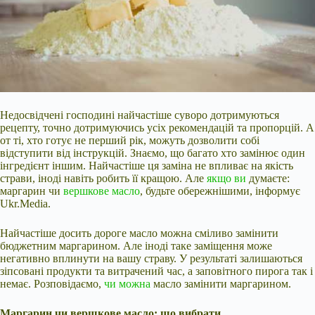
Недосвідчені господині найчастіше суворо дотримуються
рецепту, точно дотримуючись усіх рекомендацій та пропорцій. А
от ті, хто готує не перший рік, можуть дозволити собі
відступити від інструкцій. Знаємо, що багато хто замінює один
інгредієнт іншим. Найчастіше ця заміна не впливає на якість
страви, іноді навіть робить її кращою. Але
якщо ви
думаєте:
маргарин чи
вершкове масло
, будьте обережнішими, інформує
Ukr.Media.
Найчастіше досить дороге масло можна сміливо замінити
бюджетним маргарином.
Але іноді таке заміщення може
негативно вплинути на вашу страву. У результаті залишаються
зіпсовані продукти та витрачений час, а заповітного пирога так і
немає. Розповідаємо,
чи можна
масло замінити маргарином.
Маргарин чи вершкове масло: що вибрати