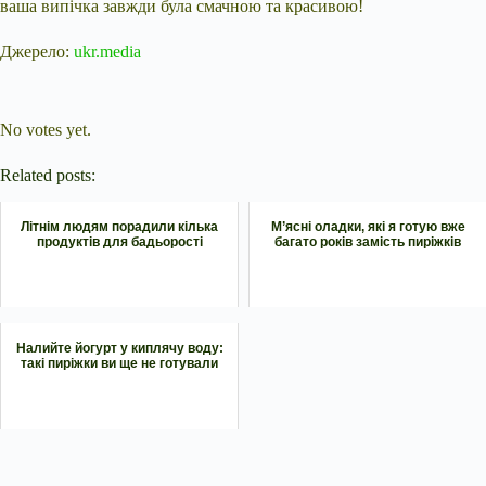
ваша випічка завжди була смачною та красивою!
Джерело:
ukr.media
Submit Rating
Rate this item:
No votes yet.
Related posts:
Літнім людям порадили кілька
М’ясні оладки, які я готую вже
продуктів для бадьорості
багато років замість пиріжків
Налийте йогурт у киплячу воду:
такі пиріжки ви ще не готували
Submit Rating
Rate this item: