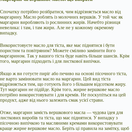
Спочатку потрібно розібратися, чим відрізняється масло від
маргарину. Масло роблять із молочних вершків. У той час як
маргарин виробляють із рослинних жирів. Начебто різниця
невелика: і там, і там жири. Але не у кожному окремому
випадку.
Використовуєте масло для тіста, яке має піднятися і бути
пористим та повітряним? Можете сміливо замінити його
маргарином. Так у вашого тіста буде навіть більше шансів. Крім
того, маргарин підходить і для листкової випічки.
Якщо ж ви готуєте пиріг або печиво на основі пісочного тіста,
не варто замінювати масло на маргарин. Цей вид тіста
відрізняється тим, що готують його з більшим відсотком жиру.
Тут маргарин не підійде. Крім того, жирне вершкове масло
потрібно використовувати і для кремів. Не поскупіться на цей
продукт, адже від нього залежить смак усієї страви.
Отже, маргарин замість вершкового масла — чудова ідея для
листкових виробів та тіста, що має піднятися. У випадку з
пісочною випічкою та масляними кремами використовувати
краще жирне вершкове масло. Беріть ці правила на замітку, щоб