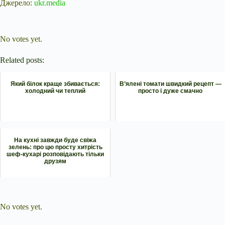
Джерело:
ukr.media
Submit Rating
Rate this item:
No votes yet.
Related posts:
Який білок краще збивається:
В’ялені томати швидкий рецепт —
холодний чи теплий
просто і дуже смачно
На кухні завжди буде свіжа
зелень: про цю просту хитрість
шеф-кухарі розповідають тільки
друзям
Submit Rating
Rate this item:
No votes yet.