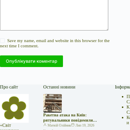
Save my name, email and website in this browser for the
next time I comment.
Опублікувати коментар
Про сайт
Останні новини
Інформ
П
С
К
С
Ракетна атака на Київ:
К
рятувальники повідомили
и
«Світ
про 15 поранених
Матвій Олійник
Лип 19, 2026