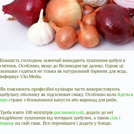
Більшість господинь зазвичай викидають лушпиння цибулі в
смітник. Особливо, якщо до Великодня ще далеко. Однак ці
залишки годяться не тільки як натуральний барвник для яєць,
інформує Ukr.Media.
Як пояснюють професійні кулінари часто використовують
цибульну оболонку як підсилювач смаку. Особливо коли
йдеться
про
страви з білокачанної капусти або маринад для риби.
Треба взяти 100 мілілітрів
рослинної олії
, додати до неї
подрібнене лушпиння від чотирьох цибулин, а також
сіль і
перець
на свій смак.
Все перемішати і додати у блюдо.