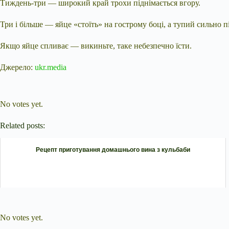
Тиждень-три — широкий край трохи піднімається вгору.
Три і більше — яйце «стоїть» на гострому боці, а тупий сильно п
Якщо яйце спливає — викиньте, таке небезпечно їсти.
Джерело:
ukr.media
Submit Rating
Rate this item:
No votes yet.
Related posts:
Рецепт приготування домашнього вина з кульбаби
Submit Rating
Rate this item:
No votes yet.