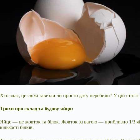
Хто знає, це свіжі завезли чи просто дату перебили? У цій статт
Трохи про склад та будову яйця:
Яйце — це жовток та білок. Жовток за вагою — приблизно 1/3 яйця,
кількості білків.