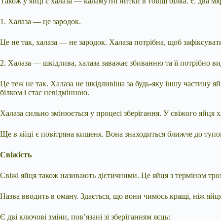
Також у яйці є халаза — каламутні нитки в товщі білка. Є два міф
1. Халаза — це зародок.
Це не так, халаза — не зародок. Халаза потрібна, щоб зафіксуват
2. Халаза — шкідлива, халаза заважає збиванню та її потрібно в
Це теж не так. Халаза не шкідливіша за будь-яку іншу частину яй
білком і стає невідмінною.
Халаза сильно змінюється у процесі зберігання. У свіжого яйця х
Ще в яйці є повітряна кишеня. Вона знаходиться ближче до тупо
Свіжість
Свіжі яйця також називають дієтичними. Це яйця з терміном трох
Назва вводить в оману. Здається, що вони чимось кращі, ніж яйця
Є дві ключові зміни, пов’язані зі зберіганням яєць: