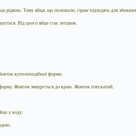
льш рідкою. Тому яйця, що полежали, гірше підходять для збиванн
шується. Від цього яйце стає легшим.
 Жовток куполоподібної форми.
 форму. Жовток зміщується до краю. Жовток плескатий.
йце у воду:
одою.