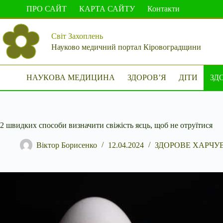
Перейти
ПРО САЙТ
КАРТА САЙТУ
Контакти
до
вмісту
Світ Захоплень
Науково медичний портал Кіровоградщини
НАУКОВА МЕДИЦИНА
ЗДОРОВ’Я
ДІТИ
ЗД
2 швидких способи визначити свіжість яєць, щоб не отруїтися
Віктор Борисенко
12.04.2024
ЗДОРОВЕ ХАРЧУ