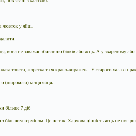
и, пов’язані з
халазою.
и жовток у яйці.
идалити.
ця, вона не заважає збиванню білків або яєць. А у звареному або
алаза товста, жорстка та яскраво-виражена. У старого халаза прак
го (широкого) кінця яйця.
и більше 7 діб.
 з більшим терміном. Це не так. Харчова цінність яєць не погірш