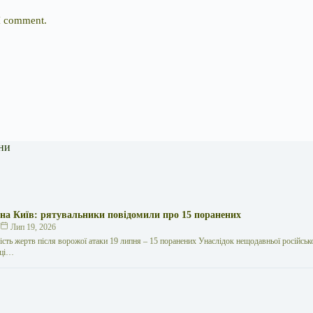
 I comment.
ни
 на Київ: рятувальники повідомили про 15 поранених
к
Лип 19, 2026
кість жертв після ворожої атаки 19 липня – 15 поранених Унаслідок нещодавньої російської
иці…