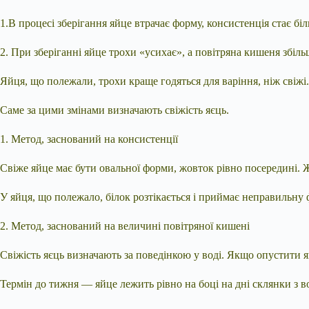
1.В процесі зберігання яйце втрачає форму, консистенція стає бі
2. При зберіганні яйце трохи «усихає», а повітряна кишеня збіль
Яйця, що полежали, трохи краще годяться для варіння, ніж свіжі.
Саме за цими змінами визначають свіжість яєць.
1. Метод, заснований на консистенції
Свіже яйце має бути овальної форми, жовток рівно посередині.
У яйця, що полежало, білок розтікається і приймає неправильну
2. Метод, заснований на величині повітряної кишені
Свіжість яєць визначають за поведінкою у воді. Якщо опустити я
Термін до тижня — яйце лежить рівно на боці на дні склянки з в