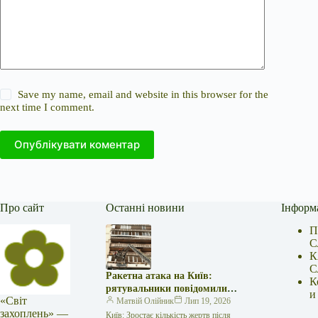
Save my name, email and website in this browser for the
next time I comment.
Опублікувати коментар
Про сайт
Останні новини
Інформ
П
С
К
С
Ракетна атака на Київ:
К
рятувальники повідомили
и
«Світ
про 15 поранених
Матвій Олійник
Лип 19, 2026
захоплень» —
Київ: Зростає кількість жертв після