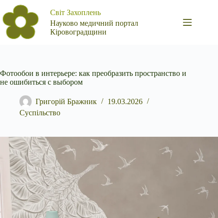
Перейти
Світ Захоплень
до
вмісту
Науково медичний портал
Кіровоградщини
Фотообои в интерьере: как преобразить пространство и
не ошибиться с выбором
Григорій Бражник
19.03.2026
Суспільство