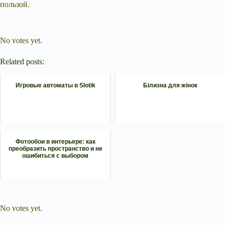
пользой.
Submit Rating
Rate this
item:
No votes yet.
Related posts:
Игровые автоматы в Slotik
Білизна для жінок
Фотообои в интерьере: как
преобразить пространство и не
ошибиться с выбором
Submit Rating
Rate this item:
No votes yet.