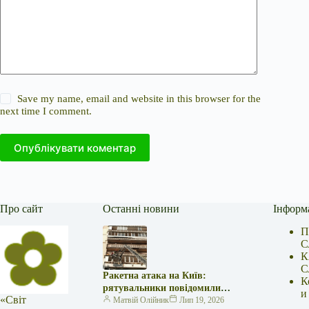
Save my name, email and website in this browser for the
next time I comment.
Опублікувати коментар
Про сайт
Останні новини
Інформ
П
С
К
С
Ракетна атака на Київ:
К
рятувальники повідомили
и
«Світ
про 15 поранених
Матвій Олійник
Лип 19, 2026