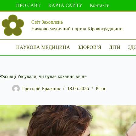
Перейти
ПРО САЙТ
КАРТА САЙТУ
Контакти
до
вмісту
Світ Захоплень
Науково медичний портал Кіровоградщини
НАУКОВА МЕДИЦИНА
ЗДОРОВ’Я
ДІТИ
ЗД
Фахівці з'ясували, чи буває кохання вічне
Григорій Бражник
18.05.2026
Різне