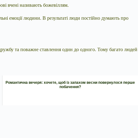
бові вчені називають божевіллям.
льні емоції людини. В результаті люди постійно думають про
 дружбу та поважне ставлення один до одного. Тому багато людей
Романтична вечеря: хочете, щоб із запахом весни повернулося перше
побачення?