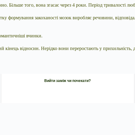
чно. Більше того, вона згасає через 4 роки. Період тривалості лю
чатку формування закоханості мозок
виробляє речовини, відповіда
романтичніші вчинки.
ний кінець відносин. Нерідко вони переростають у прихильність,
Вийти заміж чи почекати?