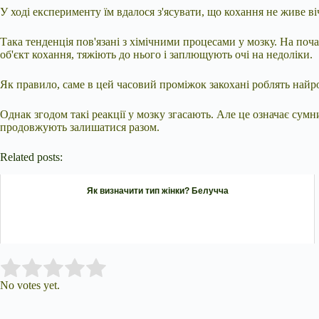
У ході експерименту їм вдалося з'ясувати, що кохання не живе ві
Така тенденція пов'язані з хімічними процесами у мозку. На по
об'єкт кохання, тяжіють до нього і заплющують очі на недоліки.
Як правило, саме в цей часовий проміжок закохані роблять най
Однак згодом такі реакції у мозку згасають. Але це означає сум
продовжують залишатися разом.
Related posts:
Як визначити тип жінки? Белучча
Submit Rating
Rate this item:
No votes yet.