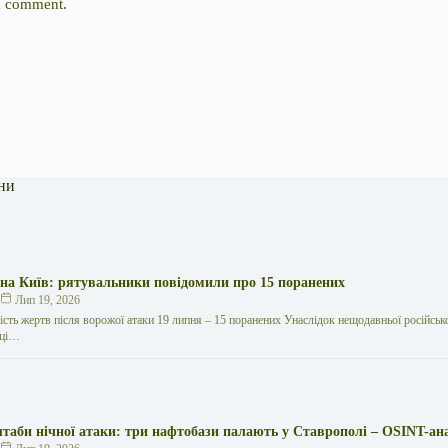
 I comment.
ни
 на Київ: рятувальники повідомили про 15 поранених
к
Лип 19, 2026
кість жертв після ворожої атаки 19 липня – 15 поранених Унаслідок нещодавньої російської
иці…
таби нічної атаки: три нафтобази палають у Ставрополі – OSINT-ан