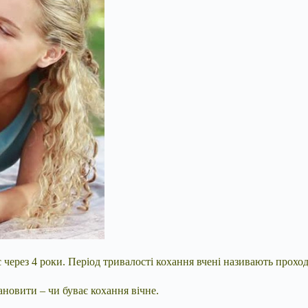
є через 4 роки. Період тривалості кохання вчені називають прохо
новити – чи буває кохання вічне.