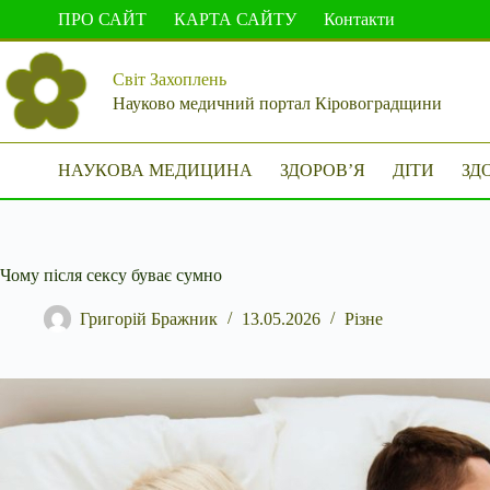
Перейти
ПРО САЙТ
КАРТА САЙТУ
Контакти
до
вмісту
Світ Захоплень
Науково медичний портал Кіровоградщини
НАУКОВА МЕДИЦИНА
ЗДОРОВ’Я
ДІТИ
ЗД
Чому після сексу буває сумно
Григорій Бражник
13.05.2026
Різне