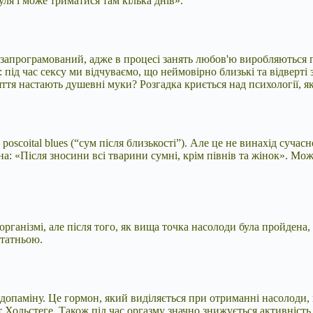
уля і може триматися там кілька днів».
 і запрограмований, адже в процесі занять любов'ю виробляються г
 під час сексу ми відчуваємо, що неймовірно близькі та відверті
я настають душевні муки? Розгадка криється над психології, як зд
coital blues (“сум після близькості”). Але це не винахід сучасно
 «Після зносини всі тварини сумні, крім півнів та жінок». Можл
рганізмі, але після того, як вища точка насолоди була пройдена, 
статньою.
і допаміну. Це гормон, який виділяється при отриманні насолоди,
 Хольстеге. Також під час оргазму значно знижується активність 