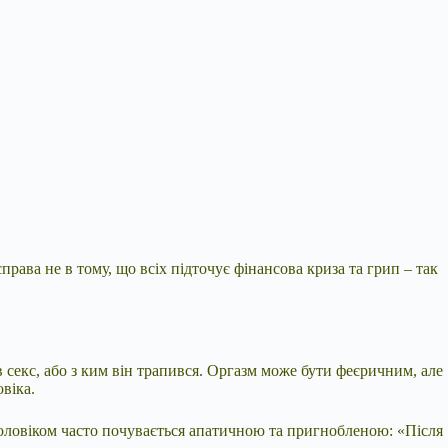
рава не в тому, що всіх підточує фінансова криза та грип – так
ов секс, або з ким він трапився. Оргазм може бути феєричним, але
віка.
 чоловіком часто почувається апатичною та пригнобленою: «Після