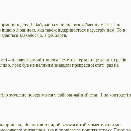
ормони щастя, і відбувається повне розслаблення м'язів. І це
 з іншою людиною, яка також відкривається назустріч нам. То в
ається здавалося б, а фізіології.
сті – післяоргазмові тривога і смуток терзали ще давніх греків.
иво, грек був не великим знавцем прекрасної статі, раз не
тіло змушене повернутися у свій звичайний стан. І на контрасті з
 наприклад, він активно виробляється в той момент, коли ми
мозочкової мигдалики, яка відповідає за почуття страху. Плюс до