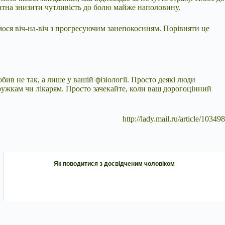
атна знизити чутливість до болю майже наполовину.
яємося віч-на-віч з прогресуючим занепокоєнням. Порівняти це
бив не так, а лише у вашій фізіології. Просто деякі люди
одружкам чи лікарям. Просто зачекайте, коли ваш дорогоцінний
http://lady.mail.ru/article/103498
Як поводитися з досвідченим чоловіком