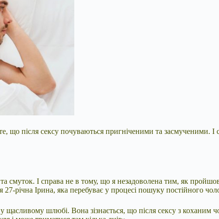
е, що після сексу почуваються пригніченими та засмученими. І сп
ь та смуток. І справа не в тому, що я незадоволена тим, як пройш
я 27-річна Ірина, яка перебуває у процесі пошуку постійного чоло
є у щасливому шлюбі. Вона зізнається, що після сексу з коханим