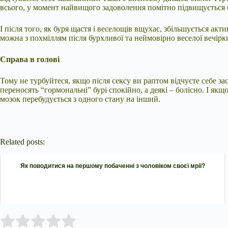
всього, у момент найвищого задоволення помітно підвищується б
І після того, як буря щастя і веселощів вщухає, збільшується ак
можна з похміллям після бурхливої та неймовірно веселої вечірк
Справа в голові
Тому не турбуйтеся, якщо після сексу ви раптом відчуєте себе зас
переносять “гормональні” бурі спокійно, а деякі – болісно. І я
мозок перебудується з одного стану на інший.
Related posts:
Як поводитися на першому побаченні з чоловіком своєї мрії?
Submit Rating
Rate this item: