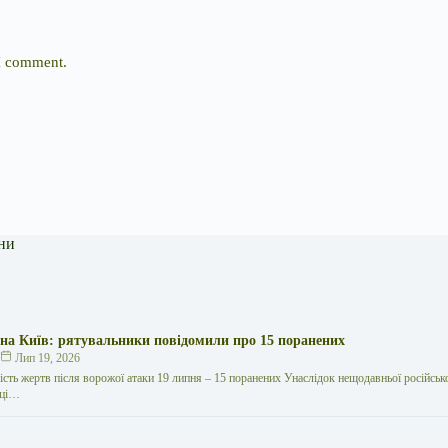
 I comment.
ни
 на Київ: рятувальники повідомили про 15 поранених
к
Лип 19, 2026
кість жертв після ворожої атаки 19 липня – 15 поранених Унаслідок нещодавньої російської
иці…