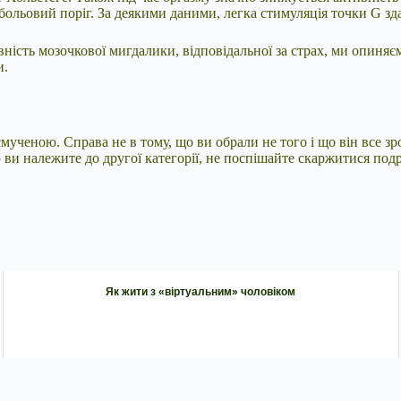
ольовий поріг. За деякими даними, легка стимуляція точки G зд
тивність мозочкової мигдалики, відповідальної за страх, ми опин
и.
мученою. Справа не в тому, що ви обрали не того і що він все зро
кщо ви належите до другої категорії, не поспішайте скаржитися п
Як жити з «віртуальним» чоловіком