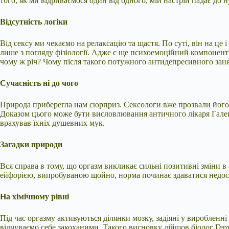
того, як ми відриваємося один від одного, мій настрій падає до н
Відсутність логіки
Від сексу ми чекаємо на релаксацію та щастя. По суті, він на це
лише з погляду фізіології. Адже є ще психоемоційний компонент:
чому ж річ? Чому після такого потужного антидепресивного занятт
Сучасність ні до чого
Природа приберегла нам сюрприз. Сексологи вже прозвали його pos
Доказом цього може бути висловлювання античного лікаря Галена:
врахував їхніх душевних мук.
Загадки природи
Вся справа в тому, що оргазм викликає сильні позитивні зміни в о
ейфорією, випробуваною щойно, норма починає здаватися недо
На хімічному рівні
Під час оргазму активуються ділянки мозку, задіяні у виробленн
відчуваємо себе закоханими. Такого висновку дійшов біолог Герт