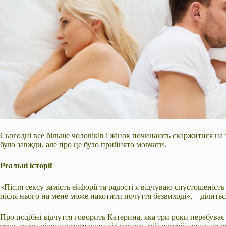
Сьогодні все більше чоловіків і жінок починають скаржитися на т
було завжди, але про це було прийнято мовчати.
Реальні історії
«Після сексу замість ейфорії та радості я відчуваю спустошеніст
після нього на мене може накотити почуття безвиході», –
ділитьс
Про подібні відчуття говорить Катерина, яка три роки перебува