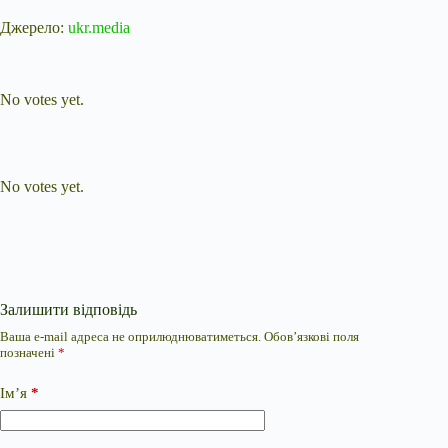
Джерело:
ukr.media
Submit Rating
Rate this item:
No votes yet.
Submit Rating
Rate this item:
No votes yet.
Залишити відповідь
Ваша e-mail адреса не оприлюднюватиметься.
Обов’язкові поля
позначені
*
Ім’я
*