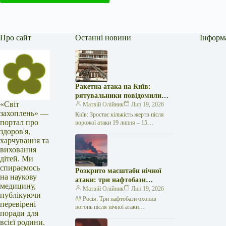
Про сайт
Останні новини
Інформ
Ракетна атака на Київ:
рятувальники повідомили
«Світ
про 15 поранених
Матвій Олійник
Лип 19, 2026
захоплень» —
Київ: Зростає кількість жертв після
портал про
ворожої атаки 19 липня – 15
здоров'я,
поранених Унаслідок нещодавньої
російської агресії, що сталася у
харчування та
столиці…
виховання
дітей. Ми
спираємось
Розкрито масштаби нічної
на наукову
атаки: три нафтобази
медицину,
палають у Ставрополі –
Матвій Олійник
Лип 19, 2026
публікуючи
OSINT-аналіз
## Росія: Три нафтобази охопив
перевірені
вогонь після нічної атаки
поради для
безпілотників на
всієї родини.