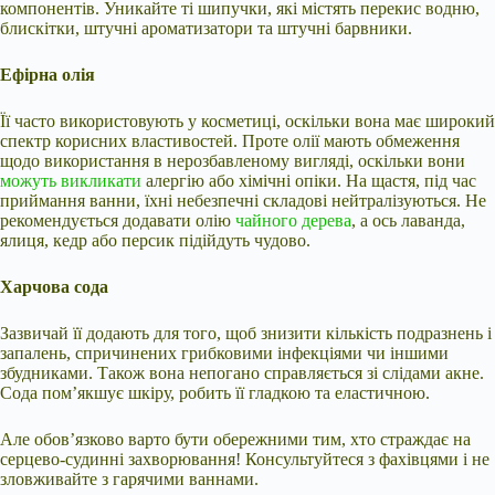
компонентів. Уникайте ті шипучки, які містять перекис водню,
блискітки, штучні ароматизатори та штучні барвники.
Ефірна олія
Її часто використовують у косметиці, оскільки вона має широкий
спектр корисних властивостей. Проте олії мають обмеження
щодо використання в нерозбавленому вигляді, оскільки вони
можуть викликати
алергію або хімічні опіки. На щастя, під час
приймання ванни, їхні небезпечні складові нейтралізуються. Не
рекомендується додавати олію
чайного дерева
, а ось лаванда,
ялиця, кедр або персик підійдуть чудово.
Харчова сода
Зазвичай її додають для того, щоб знизити кількість подразнень і
запалень, спричинених грибковими інфекціями чи іншими
збудниками. Також вона непогано справляється зі слідами акне.
Сода пом’якшує шкіру, робить її гладкою та еластичною.
Але обов’язково варто бути обережними тим, хто страждає на
серцево-судинні захворювання! Консультуйтеся з фахівцями і не
зловживайте з гарячими ваннами.