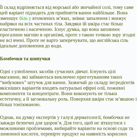
Її склад відрізняється від морської або звичайної солі, тому саме
цей варіант підходить для прийняття ванни найбільше. Вона
зменшує
біль у
втомлених м’язах, знімає запалення і знижує
набряки на всіх частинах тіла. Завдяки їй шкіра стає більш
еластичною і насиченою. Існує думка, що вона заповнює
прогалини магнію в організмі, проте з такою точкою зору згодні
не всі вчені. Проте не варто заперечувати, що англійська сіль
ідеальне доповнення до води.
Бомбочки та шипучки
Одні з улюблених засобів сучасних дівчат. Існують цілі
магазини, які займаються виключно приготуванням таких
“вибухових” штучок для ванни. Зазвичай до складу інгредієнтів
якісніших варіантів входять натуральні ефірні олії, поживні
компоненти та концентрати. Вони виконують не тільки
естетичну, а й загоювальну роль. Поверхня шкіри стає м’якшою і
більш тонізованою.
Однак, на думку експертів у галузі дерматології, бомбочки не
завжди безпечні для здоров’я. Для того, щоб не зіткнутися з
можливими проблемами, вибирайте варіанти на основі соди та
лимонної кислоти, перевірте продукт на наявність корисних