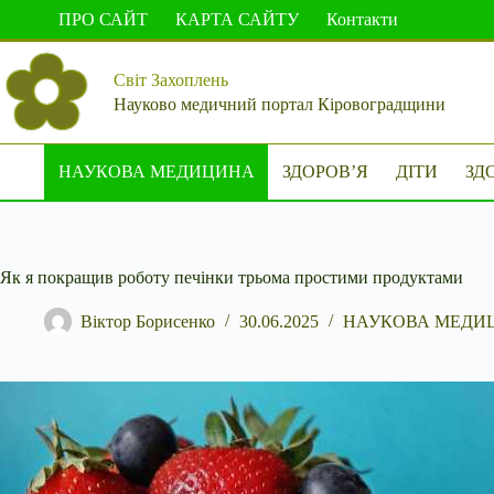
Перейти
ПРО САЙТ
КАРТА САЙТУ
Контакти
до
вмісту
Світ Захоплень
Науково медичний портал Кіровоградщини
НАУКОВА МЕДИЦИНА
ЗДОРОВ’Я
ДІТИ
ЗД
Як я покращив роботу печінки трьома простими продуктами
Віктор Борисенко
30.06.2025
НАУКОВА МЕДИ