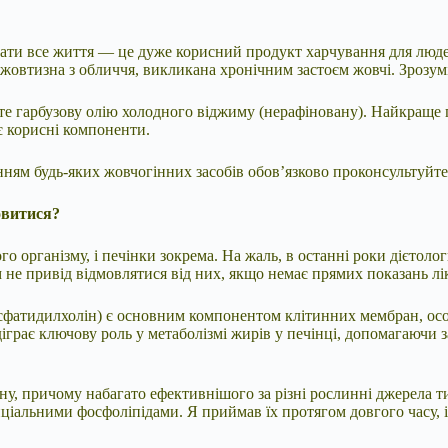
ти все життя — це дуже корисний продукт харчування для людей 
 жовтизна з обличчя, викликана хронічним застоєм жовчі. Зрозумі
 гарбузову олію холодного віджиму (нерафіновану). Найкраще пр
є корисні компоненти.
ням будь-яких жовчогінних засобів обов’язково проконсультуйтес
овитися?
організму, і печінки зокрема. На жаль, в останні роки дієтолог
м не привід відмовлятися від них, якщо немає прямих показань лі
сфатидилхолін) є основним компонентом клітинних мембран, особ
іграє ключову роль у метаболізмі жирів у печінці, допомагаючи
ну, причому набагато ефективнішого за різні рослинні джерела т
ціальними фосфоліпідами. Я приймав їх протягом довгого часу, і