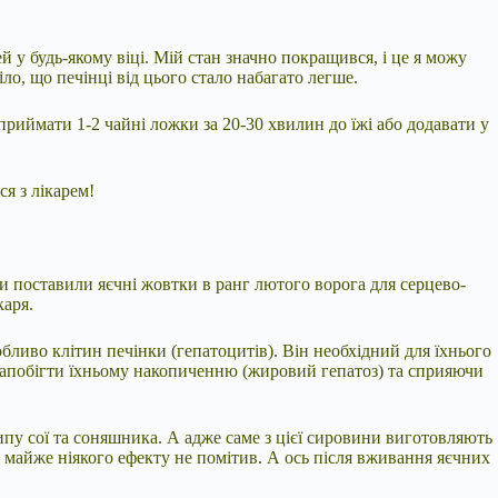
у будь-якому віці. Мій стан значно покращився, і це я можу
ло, що печінці від цього стало набагато легше.
иймати 1-2 чайні ложки за 20-30 хвилин до їжі або додавати у
я з лікарем!
и поставили яєчні жовтки в ранг лютого ворога для серцево-
каря.
ливо клітин печінки (гепатоцитів). Він необхідний для їхнього
 запобігти їхньому накопиченню (жировий гепатоз) та сприяючи
ипу сої та соняшника. А адже саме з цієї сировини виготовляють
 майже ніякого ефекту не помітив. А ось після вживання яєчних