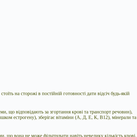
тоїть на сторожі в постійній готовності дати відсіч будь-якій
ми, що відповідають за згортання крові та транспорт
речовин),
ком естрогену), зберігає вітаміни (А, Д, Е, К, В12), мінерали та
и, що вона не може фільтрувати навіть невелику кількість крові,