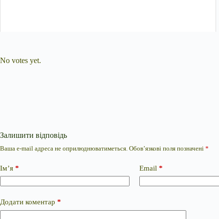
Submit Rating
Rate this item:
No votes yet.
Залишити відповідь
Ваша e-mail адреса не оприлюднюватиметься.
Обов’язкові поля позначені
*
Ім’я
*
Email
*
Додати коментар
*