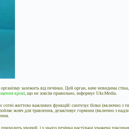
рганізму залежить від печінки. Цей орган, наче невидима стіна, с
ищення крові
, що не зовсім правильно, інформує Ukr.Media.
є сотні життєво важливих функцій: синтезує білки (включно з ти
робляє жовч для травлення, дезактивує гормони (включно з надлиш
ення.
приходить хворий, і у нього печінка настільки уражена токсинам