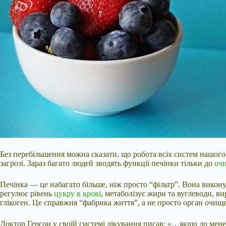
Без перебільшення можна сказати, що робота всіх систем нашого о
загрозі. Зараз багато людей зводять функції печінки тільки до
оч
Печінка — це набагато більше, ніж просто “фільтр”. Вона викону
регулює рівень
цукру в крові
, метаболізує жири та вуглеводи, ви
глікоген. Це справжня “фабрика життя”, а не просто орган очищ
Доктор Герсон у своїй системі лікування писав: «…якщо до мене 