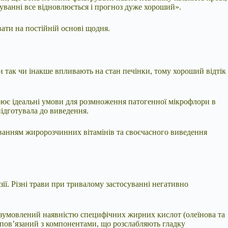
уванні все відновлюється і прогноз дуже хороший».
вати на постійній основі щодня.
и так чи інакше впливають на стан печінки, тому хороший відтік
орює ідеальні умови для розмноження патогенної мікрофлори в
ідготувала до виведення.
уванням жиророзчинних вітамінів та своєчасного виведення
зії. Різні трави при тривалому застосуванні негативно
 зумовлений наявністю специфічних жирних кислот (олеїнова та
 пов’язаний з компонентами, що розслабляють гладку