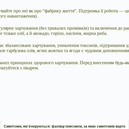
умайте про неї як про “фабрику життя”. Підтримка її роботи — ц
ного навантаження).
гулярне харчування (без тривалих проміжків) та включення до р
тільки олії, а й авокадо, горіхи, насіння, жирна риба.
є збалансоване харчування, уникнення токсинів, підтримання здо
е гарбузова олія, яєчні жовтки та ягоди є чудовим доповненням
альних принципах здорового харчування. Перед внесенням будь-як
ьтуйтеся з лікарем.
Симптоми, які ігноруються: фахівці пояснили, за яких симптомів варто