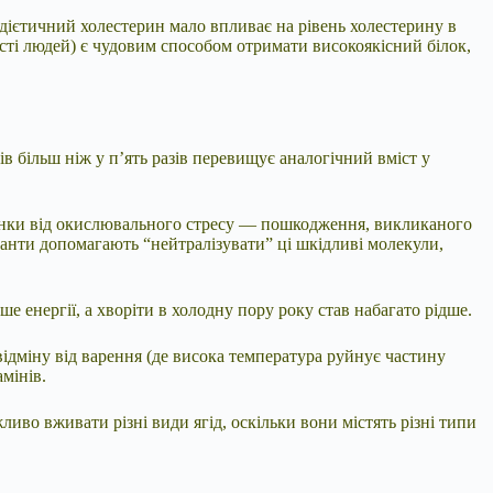
дієтичний холестерин мало впливає на рівень холестерину в
ості людей) є чудовим способом отримати високоякісний білок,
в більш ніж у п’ять разів перевищує аналогічний вміст у
інки від окислювального стресу — пошкодження, викликаного
анти допомагають “нейтралізувати” ці шкідливі молекули,
 енергії, а хворіти в холодну пору року став набагато рідше.
ідміну від варення (де висока температура руйнує частину
мінів.
иво вживати різні види ягід, оскільки вони містять різні типи