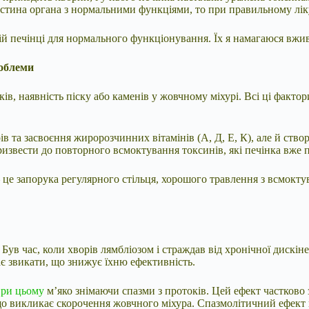
астина органа з нормальними функціями, то при правильному лік
шій печінці для нормального функціонування. Їх я намагаюся вжи
роблеми
в, наявність піску або каменів у жовчному міхурі. Всі ці фактор
в та засвоєння жиророзчинних вітамінів (А, Д, Е, К), але й ств
извести до повторного всмоктування токсинів, які печінка вже п
 це запорука регулярного стільця, хорошого травлення з всмокт
Був час, коли хворів лямбліозом і страждав від хронічної дискіне
ає звикати, що знижує їхню ефективність.
ри цьому
м’яко знімаючи спазми з протоків. Цей ефект частково
 що викликає скорочення жовчного міхура. Спазмолітичний ефект