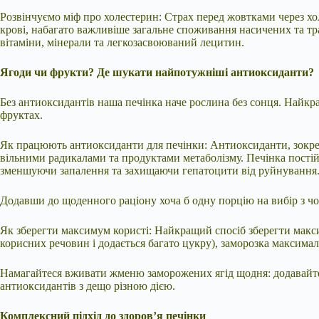
Розвінчуємо міф про холестерин: Страх перед жовтками через хо
крові, набагато важливіше загальне споживання насичених та тр
вітаміни, мінерали та легкозасвоюваний лецитин.
Ягоди чи фрукти? Де шукати найпотужніші антиоксиданти?
Без антиоксидантів наша печінка наче рослина без сонця. Найкр
фруктах.
Як працюють антиоксиданти для печінки: Антиоксиданти, зокре
вільними радикалами та продуктами метаболізму. Печінка постій
зменшуючи запалення та захищаючи гепатоцити від руйнування
Додавши до щоденного раціону хоча б одну порцію на вибір з чор
Як зберегти максимум користі: Найкращий спосіб зберегти макс
корисних речовин і додається багато цукру), заморозка максимальн
Намагайтеся вживати жменю заморожених ягід щодня: додавайте їх
антиоксидантів з дещо різною дією.
Комплексний підхід до здоров’я печінки