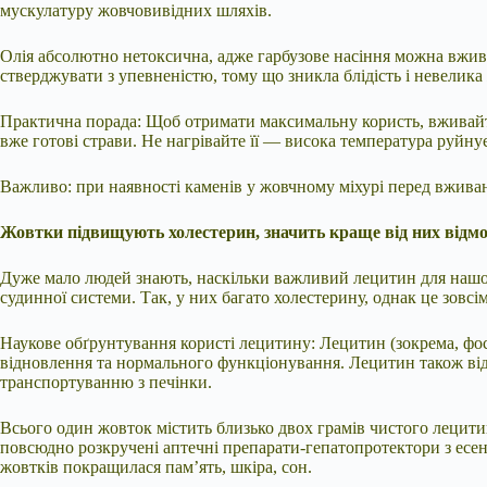
мускулатуру жовчовивідних шляхів.
Олія абсолютно нетоксична, адже гарбузове насіння можна вжива
стверджувати з упевненістю, тому що зникла блідість і невелика
Практична порада: Щоб отримати максимальну користь, вживайте
вже готові страви. Не нагрівайте її — висока температура руйну
Важливо: при наявності каменів у жовчному міхурі перед вживан
Жовтки підвищують холестерин, значить краще від них відм
Дуже мало людей знають, наскільки важливий лецитин для нашого 
судинної системи. Так, у них багато холестерину, однак це зовсі
Наукове обґрунтування користі лецитину: Лецитин (зокрема, фо
відновлення та нормального функціонування. Лецитин також від
транспортуванню з печінки.
Всього один жовток містить близько двох грамів чистого лецити
повсюдно розкручені аптечні препарати-гепатопротектори з есен
жовтків покращилася пам’ять, шкіра, сон.