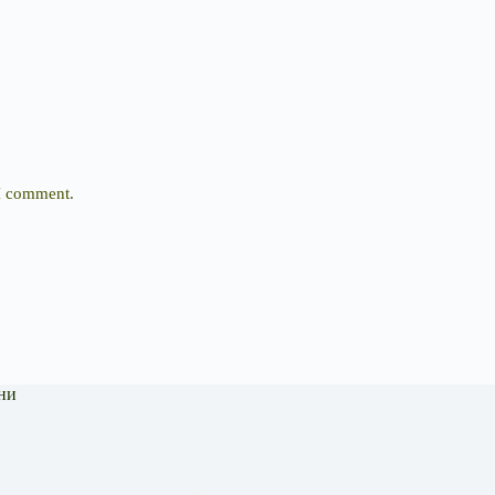
 I comment.
ни