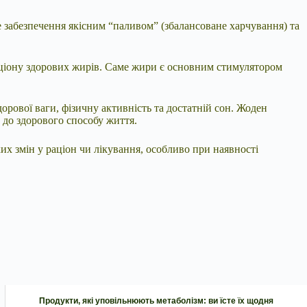
е забезпечення якісним “паливом” (збалансоване харчування) та
аціону здорових жирів. Саме жири є основним стимулятором
рової ваги, фізичну активність та достатній сон. Жоден
 до здорового способу життя.
их змін у раціон чи лікування, особливо при наявності
Продукти, які уповільнюють метаболізм: ви їсте їх щодня