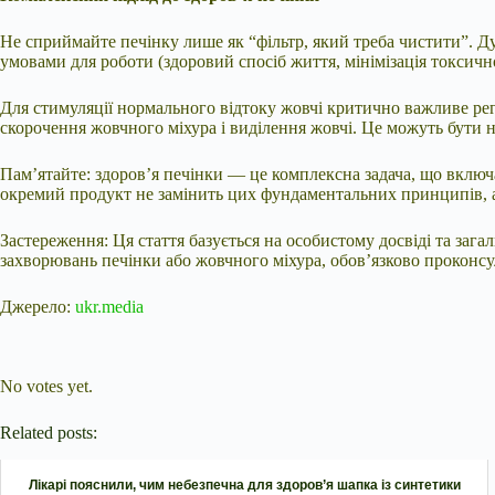
Не сприймайте печінку лише як “фільтр, який треба чистити”. Д
умовами для роботи (здоровий спосіб життя, мінімізація токсич
Для стимуляції нормального відтоку жовчі критично важливе ре
скорочення жовчного міхура і виділення жовчі. Це можуть бути не 
Пам’ятайте: здоров’я печінки — це комплексна задача, що включа
окремий продукт не замінить цих фундаментальних принципів, ал
Застереження: Ця стаття базується на особистому досвіді та заг
захворювань печінки або жовчного міхура, обов’язково проконсул
Джерело:
ukr.media
Submit Rating
Rate this item:
No votes yet.
Related posts:
Лікарі пояснили, чим небезпечна для здоров’я шапка із синтетики