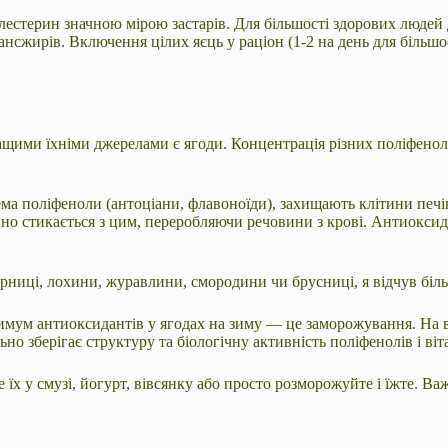
лестерин значною мірою застарів. Для більшості здорових людей 
ансжирів. Включення цілих яєць у раціон (1-2 на день для більш
ащими їхніми джерелами є ягоди. Концентрація різних поліфенолі
ма поліфеноли (антоціани, флавоноїди), захищають клітини печ
но стикається з цим, переробляючи речовини з крові. Антиоксид
.
ниці, лохини, журавлини, смородини чи брусниці, я відчув більше
имум антиоксидантів у ягодах на зиму — це заморожування. На в
о зберігає структуру та біологічну активність поліфенолів і віта
 у смузі, йогурт, вівсянку або просто розморожуйте і їжте. Важл