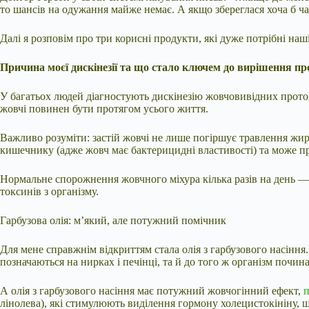
то шансів на одужання майже немає. А якщо збереглася хоча б ч
Далі я розповім про три корисні продукти, які дуже потрібні на
Причина моєї дискінезії та що стало ключем до вирішення п
У багатьох людей діагностують дискінезію жовчовивідних протокі
жовчі повинен бути протягом усього життя.
Важливо розуміти: застій жовчі не лише погіршує травлення жирі
кишечнику (адже жовч має бактерицидні властивості) та може пр
Нормальне спорожнення жовчного міхура кілька разів на день —
токсинів з організму.
Гарбузова олія: м’який, але потужний помічник
Для мене справжнім відкриттям стала олія з гарбузового насіння. 
позначаються на нирках і печінці, та й до того ж організм почин
А олія з гарбузового насіння має потужний жовчогінний ефект,
п
лінолева), які стимулюють виділення гормону холецистокініну,