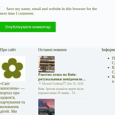
Save my name, email and website in this browser for the
next time I comment.
Опублікувати коментар
Про сайт
Останні новини
Інформ
П
С
К
С
Ракетна атака на Київ:
К
рятувальники повідомили
и
«Світ
про 15 поранених
Матвій Олійник
Лип 19, 2026
захоплень» —
Київ: Зростає кількість жертв після
портал про
ворожої атаки 19 липня – 15
здоров'я,
поранених Унаслідок нещодавньої
російської агресії, що сталася у
харчування та
столиці…
виховання
дітей. Ми