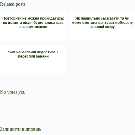
Related posts:
Повторити не можна прокидатись:
Як правильно засмагати та чи
як дрімота після будильника грає
може сметана врятувати обгорілу
з нашим мозком
на сонці шкіру
Чим небезпечні недостиглі і
переспілі банани
Submit Rating
Rate this item:
No votes yet.
Залишити відповідь