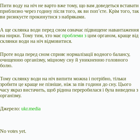
Пити воду на ніч не варто вже тому, що вам доведеться вставати
приблизно через годину після того, як ви поп’єте. Крім
того, так
ви ризикуєте прокинутися з набряками.
А ще склянка води перед сном означає підвищене навантаження
на нирки. Тому тим, хто має
проблеми з
цим органом, краще від
склянки води на ніч відмовитися.
Проте вода перед сном сприяє нормалізації водного балансу,
очищенню організму, міцному сну й уникненню головного
болю.
Тому склянку води на ніч випити можна і потрібно, тільки
зробити це краще не пізніше, ніж за пів години до сну. Цього
часу якраз вистачить, щоб рідина переробилася і була виведена з
організму.
Джерело:
ukr.media
Submit Rating
Rate this item:
No votes yet.