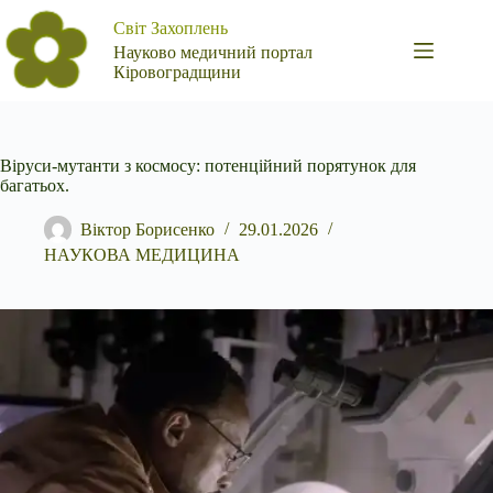
Перейти
Світ Захоплень
до
вмісту
Науково медичний портал
Кіровоградщини
Віруси-мутанти з космосу: потенційний порятунок для
багатьох.
Віктор Борисенко
29.01.2026
НАУКОВА МЕДИЦИНА