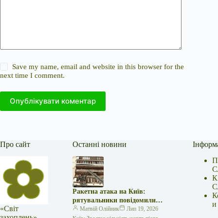
Save my name, email and website in this browser for the
next time I comment.
Опублікувати коментар
Про сайт
Останні новини
Інформ
П
С
К
С
Ракетна атака на Київ:
К
рятувальники повідомили
и
«Світ
про 15 поранених
Матвій Олійник
Лип 19, 2026
захоплень» —