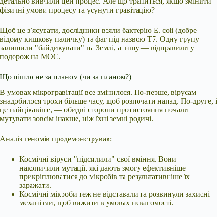
детально вивчили цей процес. Але що трапиться, якщо змінити
фізичні умови процесу та усунути гравітацію?
Щоб це з’ясувати, дослідники взяли бактерію E. coli (добре
відому кишкову паличку) та фаг під назвою T7. Одну групу
залишили "байдикувати" на Землі, а іншу — відправили у
подорож на МОС.
Що пішло не за планом (чи за планом?)
В умовах мікрогравітації все змінилося. По-перше, вірусам
знадобилося трохи більше часу, щоб розпочати напад. По-друге, і
це найцікавіше, — обидві сторони протистояння почали
мутувати зовсім інакше, ніж їхні земні родичі.
Аналіз геномів продемонстрував:
Космічні віруси "підсилили" свої вміння. Вони
накопичили мутації, які дають змогу ефективніше
прикріплюватися до мікробів та результативніше їх
заражати.
Космічні мікроби теж не відставали та розвинули захисні
механізми, щоб вижити в умовах невагомості.