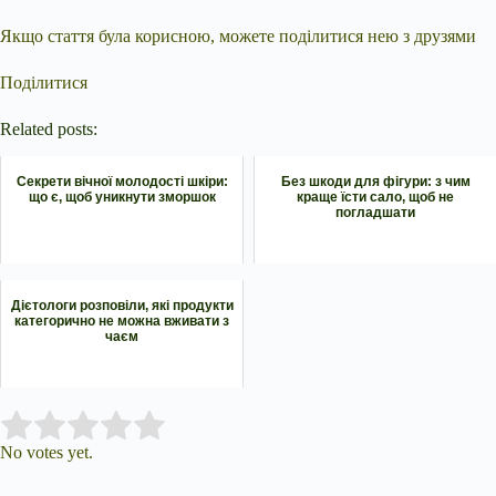
Якщо стаття була корисною, можете поділитися нею з друзями
Поділитися
Related posts:
Секрети вічної молодості шкіри:
Без шкоди для фігури: з чим
що є, щоб уникнути зморшок
краще їсти сало, щоб не
погладшати
Дієтологи розповіли, які продукти
категорично не можна вживати з
чаєм
Submit Rating
Rate this item:
No votes yet.