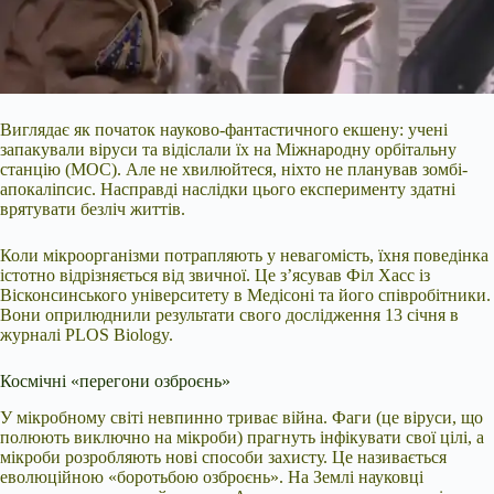
Виглядає як початок науково-фантастичного екшену: учені
запакували віруси та відіслали їх на Міжнародну орбітальну
станцію (МОС). Але не хвилюйтеся, ніхто не планував зомбі-
апокаліпсис. Насправді наслідки цього експерименту здатні
врятувати безліч життів.
Коли мікроорганізми потрапляють у невагомість, їхня поведінка
істотно відрізняється від звичної. Це з’ясував Філ Хасс із
Вісконсинського університету в Медісоні та його співробітники.
Вони оприлюднили результати свого дослідження 13 січня в
журналі PLOS Biology.
Космічні «перегони озброєнь»
У мікробному світі невпинно триває війна. Фаги (це віруси, що
полюють виключно на мікроби) прагнуть інфікувати свої цілі, а
мікроби розробляють нові способи захисту. Це називається
еволюційною «боротьбою озброєнь». На Землі науковці