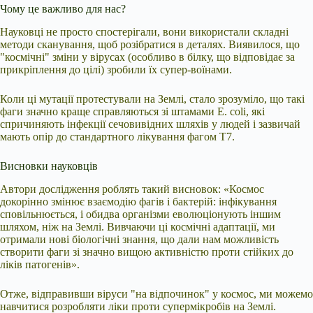
Чому це важливо для нас?
Науковці не просто спостерігали, вони використали складні
методи сканування, щоб розібратися в деталях. Виявилося, що
"космічні" зміни у вірусах (особливо в білку, що відповідає за
прикріплення до цілі) зробили їх супер-воїнами.
Коли ці мутації протестували на Землі, стало зрозуміло, що такі
фаги значно краще справляються зі штамами E. coli, які
спричиняють інфекції сечовивідних шляхів у людей і зазвичай
мають опір до стандартного лікування фагом T7.
Висновки науковців
Автори дослідження роблять такий висновок: «Космос
докорінно змінює взаємодію фагів і бактерій: інфікування
сповільнюється, і обидва організми еволюціонують іншим
шляхом, ніж на Землі. Вивчаючи ці космічні адаптації, ми
отримали нові біологічні знання, що дали нам можливість
створити фаги зі значно вищою активністю проти стійких до
ліків патогенів».
Отже, відправивши віруси "на відпочинок" у космос, ми можемо
навчитися розробляти ліки проти супермікробів на Землі.