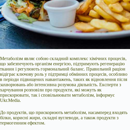
Метаболізм являє собою складний комплекс хімічних процесів,
що забезпечують організм енергією, підтримують регенерацію
тканин і регулюють гормональний баланс. Правильний раціон
відіграє ключову роль у підтримці обмінних процесів, особливо
в періоди підвищених навантажень, таких як відновлення після
захворювань або інтенсивна розумова діяльність. Експерти з
харчування розповіли про продукти, які можуть як
прискорювати, так і сповільнювати метаболізм, інформує
Ukr.Media.
До продуктів, що
прискорюють метаболізм, насамперед входять
білки, корисні жири, складні вуглеводи, а також продукти з
термогенним ефектом.