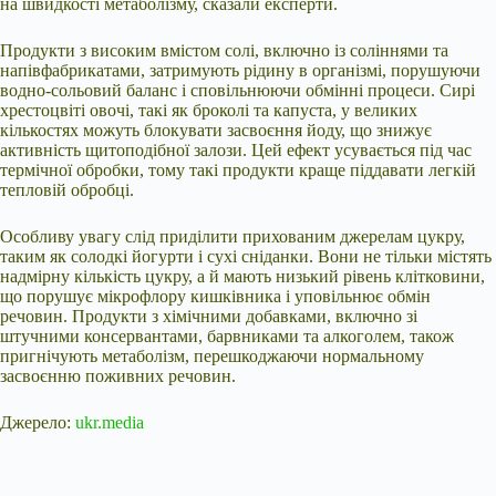
на швидкості метаболізму, сказали експерти.
Продукти з високим вмістом солі, включно із соліннями та
напівфабрикатами, затримують рідину в організмі, порушуючи
водно-сольовий баланс і сповільнюючи обмінні процеси. Сирі
хрестоцвіті овочі, такі як броколі та капуста, у великих
кількостях можуть блокувати засвоєння йоду, що знижує
активність щитоподібної залози. Цей ефект усувається під час
термічної обробки, тому такі продукти краще піддавати легкій
тепловій обробці.
Особливу увагу слід приділити прихованим джерелам цукру,
таким як солодкі йогурти і сухі сніданки. Вони не тільки містять
надмірну кількість цукру, а й мають низький рівень клітковини,
що порушує мікрофлору кишківника і уповільнює обмін
речовин. Продукти з хімічними добавками, включно зі
штучними консервантами, барвниками та алкоголем, також
пригнічують метаболізм, перешкоджаючи нормальному
засвоєнню поживних речовин.
Джерело:
ukr.media
Submit Rating
Rate this item: