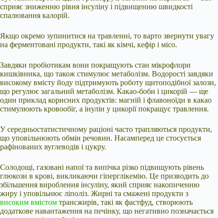
сприяє зниженню рівня інсуліну і підвищенню швидкості
спалювання калорій.
Якщо окремо зупинитися на травленні, то варто звернути увагу
на ферментовані продукти, такі як кімчі, кефір і місо.
Завдяки пробіотикам вони покращують стан мікрофлори
кишківника, що також стимулює метаболізм. Водорості завдяки
високому вмісту йоду підтримують роботу щитоподібної залози,
що регулює загальний метаболізм. Какао-боби і цикорій — ще
один приклад корисних продуктів: магній і флавоноїди в какао
стимулюють кровообіг, а інулін у цикорії покращує травлення.
У середньостатистичному раціоні часто трапляються продукти,
що уповільнюють обмін речовин. Насамперед це стосується
рафінованих вуглеводів і цукру.
Солодощі, газовані напої та випічка різко підвищують рівень
глюкози в крові, викликаючи гіперглікемію. Це призводить до
збільшення вироблення інсуліну, який сприяє накопиченню
жиру і уповільнює ліполіз. Жирні та смажені продукти з
високим вмістом
трансжирів, такі як фастфуд, створюють
додаткове навантаження на печінку, що негативно позначається