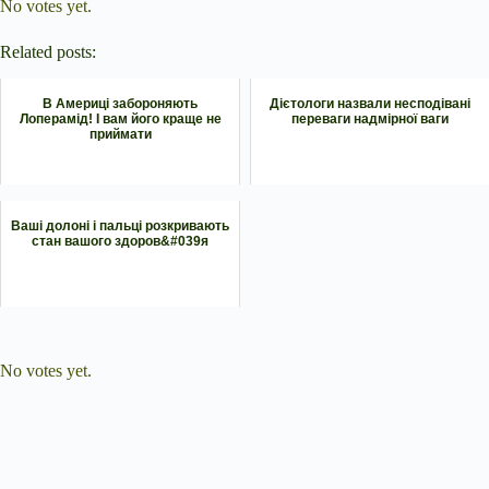
No votes yet.
Related posts:
В Америці забороняють
Дієтологи назвали несподівані
Лоперамід! І вам його краще не
переваги надмірної ваги
приймати
Ваші долоні і пальці розкривають
стан вашого здоров&#039я
Submit Rating
Rate this item:
No votes yet.