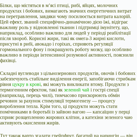
Білки, що містяться в м’ясі птиці, рибі, яйцях, молочних
продуктах і бобових, вимагають значних енергетичних витрат
на перетравлення, завдяки чому посилюється витрата калорій.
Цей ефект, званий специфічно-динамічною дією їжі, відіграє
важливу роль у відновленні тканин і підтримці імунітету, що,
наприклад, особливо важливо для людей у періоді реабілітації
після хвороб. Корисні жири, такі як омега-3 жирні кислоти,
присутні в рибі, авокадо і горіхах, сприяють регуляції
гормонального фону і покращують роботу мозку, що особливо
важливо в періоди інтенсивної розумової активності, пояснили
фахівці.
Складні вуглеводи з цільнозернових продуктів, овочів і бобових
забезпечують стабільне виділення енергії, запобігаючи стрибкам
рівня
цукру в крові
, які можуть викликати втому. Продукти з
термогенним ефектом, такі як
зелений чай
і гострі спеції
(наприклад, перець чилі), тимчасово прискорюють обмін
речовин за рахунок стимуляції термогенезу — процесу
вироблення тепла. Крім того, ці продукти можуть стати
помічниками в боротьбі із зайвою вагою — капсаїцин у перці
сприяє розщепленню жирових клітин, а катехіни зеленого чаю
активують окислення жирів.
Тут також варто згадати грейпфрут, багатий на нарингін — він