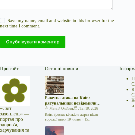
Save my name, email and website in this browser for the
next time I comment.
Опублікувати коментар
Про сайт
Останні новини
Інформ
П
С
К
С
Ракетна атака на Київ:
К
рятувальники повідомили
и
«Світ
про 15 поранених
Матвій Олійник
Лип 19, 2026
захоплень» —
Київ: Зростає кількість жертв після
портал про
ворожої атаки 19 липня – 15
здоров'я,
поранених Унаслідок нещодавньої
російської агресії, що сталася у
харчування та
столиці…