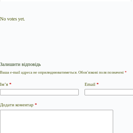
Submit Rating
Rate this item:
No votes yet.
Залишити відповідь
Ваша e-mail адреса не оприлюднюватиметься.
Обов’язкові поля позначені
*
Ім’я
*
Email
*
Додати коментар
*