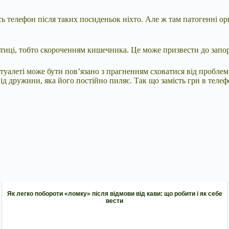
сь телефон після таких посиденьок ніхто. Але ж там патогенні ор
льтиці, тобто скороченням кишечника. Це може призвести до запор
 туалеті може бути пов’язано з прагненням сховатися від проблем
від дружини, яка його постійно пиляє. Так що замість гри в теле
Як легко побороти «ломку» після відмови від кави: що робити і як себе
вести