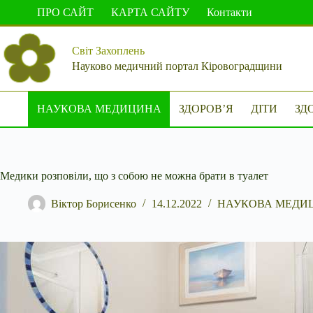
Перейти
ПРО САЙТ
КАРТА САЙТУ
Контакти
до
вмісту
Світ Захоплень
Науково медичний портал Кіровоградщини
НАУКОВА МЕДИЦИНА
ЗДОРОВ’Я
ДІТИ
ЗД
Медики розповіли, що з собою не можна брати в туалет
Віктор Борисенко
14.12.2022
НАУКОВА МЕДИ