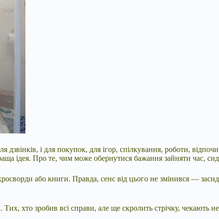
я дзвінків, і для покупок, для ігор, спілкування, роботи, відпо
краща ідея. Про те, чим може
обернутися бажання зайняти час, сид
росворди або книги. Правда, сенс від цього не змінився — засидж
н
. Тих, хто зробив всі справи, але ще скролить стрічку, чекають 