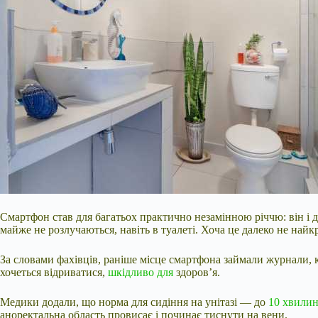
Смартфон став для багатьох практично незамінною річчю: він і дл
майже не розлучаються, навіть в туалеті. Хоча це далеко не най
За словами фахівців, раніше місце смартфона займали журнали, к
хочеться відриватися,
шкідливо для
здоров’я.
Медики додали, що норма для сидіння на унітазі — до
10 хвили
аноректальна область провисає і починає тиснути на вени.