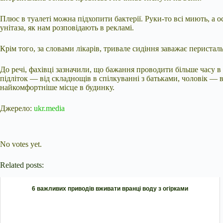
Плюс в туалеті можна підхопити бактерії. Руки-то всі миють, а о
унітаза, як нам розповідають в рекламі.
Крім того, за словами лікарів, тривале сидіння заважає периста
До речі, фахівці зазначили, що бажання проводити більше часу в
підліток — від складнощів в спілкуванні з батьками, чоловік — 
найкомфортніше місце в будинку.
Джерело:
ukr.media
Submit Rating
Rate this item:
No votes yet.
Related posts:
6 важливих приводів вживати вранці воду з огірками