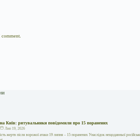
 I comment.
ни
 на Київ: рятувальники повідомили про 15 поранених
к
Лип 19, 2026
кість жертв після ворожої атаки 19 липня – 15 поранених Унаслідок нещодавньої російської
иці…