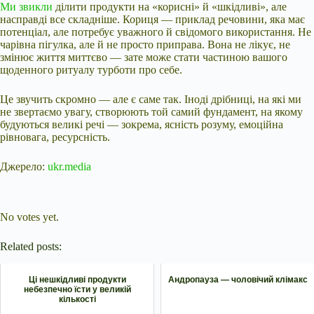
Ми звикли
ділити продукти на «корисні» й «шкідливі», але
насправді все складніше. Кориця — приклад речовини, яка має
потенціал, але потребує уважного й свідомого використання. Не
чарівна пігулка, але й не просто приправа. Вона не лікує, не
змінює життя миттєво — зате може стати частиною вашого
щоденного ритуалу турботи про себе.
Це звучить скромно — але є саме так. Іноді дрібниці, на які ми
не звертаємо увагу, створюють той самий фундамент, на якому
будуються великі речі — зокрема, ясність розуму, емоційна
рівновага, ресурсність.
Джерело:
ukr.media
Submit Rating
Rate this item:
No votes yet.
Related posts:
Ці нешкідливі продукти
Андропауза — чоловічий клімакс
небезпечно їсти у великій
кількості