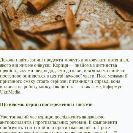
Деколи навіть звичні продукти можуть приховувати потенціал,
якого від них не очікуєш. Кориця — знайома з дитинства
пряність, яку ми щедро додаємо до кави, вівсянки чи випічки —
поступово опиняється в центрі наукової уваги. Поза межами її
приємного смаку стоять серйозні питання: чи справді вона
впливає на роботу мозку, і якщо так — то як саме, інформує
Ukr.Media.
Що відомо: перші спостереження і гіпотези
Уже тривалий час корицю досліджують як джерело
антиоксидантів і протизапальних речовин. Її
компоненти
пов’язують з потенційною протираковою дією. Проте
нещодавно вчені зосередилися на ще одному аспекті — її