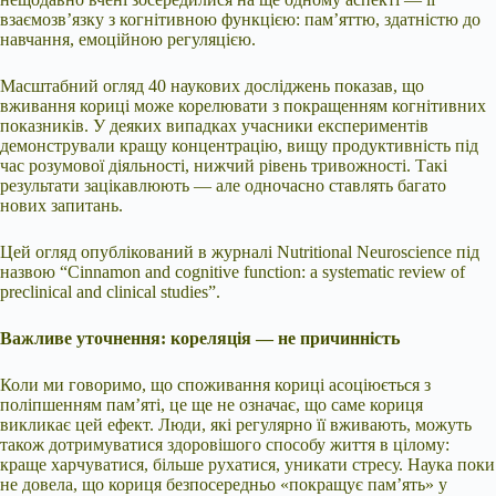
взаємозв’язку з когнітивною функцією: пам’яттю, здатністю до
навчання, емоційною регуляцією.
Масштабний огляд 40 наукових досліджень показав, що
вживання кориці може корелювати з покращенням когнітивних
показників. У деяких випадках учасники експериментів
демонстрували кращу концентрацію, вищу продуктивність під
час розумової діяльності, нижчий рівень тривожності. Такі
результати зацікавлюють — але одночасно ставлять багато
нових запитань.
Цей огляд опублікований в журналі Nutritional Neuroscience під
назвою “Cinnamon and cognitive function: a systematic review of
preclinical and clinical studies”.
Важливе уточнення: кореляція — не причинність
Коли ми говоримо, що споживання кориці асоціюється з
поліпшенням пам’яті, це ще не означає, що саме кориця
викликає цей ефект. Люди, які регулярно її вживають, можуть
також дотримуватися здоровішого способу життя в цілому:
краще харчуватися, більше рухатися, уникати стресу. Наука поки
не довела, що кориця безпосередньо «покращує пам’ять» у