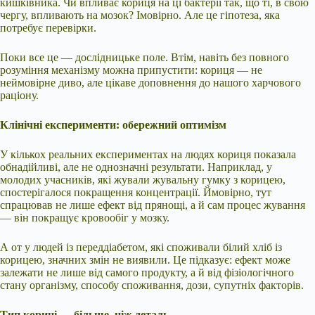
кишківника. Чи впливає кориця на ці бактерії так, що ті, в свою
чергу, впливають на мозок? Імовірно. Але це гіпотеза, яка
потребує перевірки.
Поки все це — дослідницьке поле. Втім, навіть без повного
розуміння механізму можна припустити: кориця — не
неймовірне диво, але цікаве доповнення до нашого харчового
раціону.
Клінічні експерименти: обережний оптимізм
У кількох реальних експериментах на людях кориця показала
обнадійливі, але не однозначні результати. Наприклад, у
молодих учасників, які жували жувальну гумку з корицею,
спостерігалося покращення концентрації. Ймовірно, тут
спрацював не лише ефект від прянощі, а й сам процес жування
— він покращує кровообіг у мозку.
А от у людей із переддіабетом, які споживали білий хліб із
корицею, значних змін не виявили. Це підказує: ефект може
залежати не лише від самого продукту, а й від фізіологічного
стану організму, способу споживання, дози, супутніх факторів.
Тип кориці — більше, ніж деталь