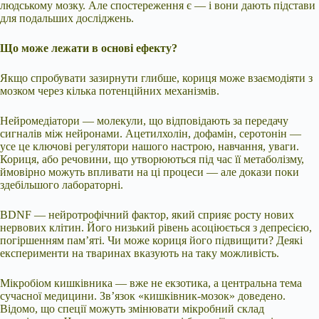
людському мозку. Але спостереження є — і вони дають підстави
для подальших досліджень.
Що може лежати в основі ефекту?
Якщо спробувати зазирнути глибше, кориця може взаємодіяти з
мозком через кілька потенційних механізмів.
Нейромедіатори — молекули, що відповідають за передачу
сигналів між нейронами. Ацетилхолін, дофамін, серотонін —
усе це ключові регулятори нашого настрою, навчання, уваги.
Кориця, або речовини, що утворюються під час її метаболізму,
ймовірно можуть впливати на ці процеси — але докази поки
здебільшого лабораторні.
BDNF — нейротрофічний фактор, який сприяє росту нових
нервових клітин. Його низький рівень асоціюється з депресією,
погіршенням пам’яті. Чи може кориця його підвищити? Деякі
експерименти на тваринах вказують на таку можливість.
Мікробіом кишківника — вже не екзотика, а центральна тема
сучасної медицини. Зв’язок «кишківник-мозок» доведено.
Відомо, що спеції можуть змінювати мікробний склад