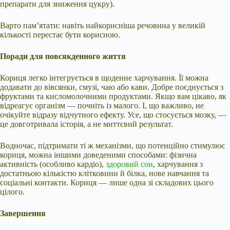
препарати для зниження цукру).
Варто пам’ятати: навіть найкорисніша речовина у великій
кількості перестає бути корисною.
Поради для повсякденного життя
Кориця легко інтегрується в щоденне харчування. Її можна
додавати до вівсянки, смузі, чаю або кави. Добре поєднується з
фруктами та кисломолочними продуктами. Якщо вам цікаво, як
відреагує організм — почніть із малого. І, що важливо, не
очікуйте відразу відчутного ефекту. Усе, що стосується мозку, —
це довготривала історія, а не миттєвий результат.
Водночас, підтримати ті ж механізми, що потенційно стимулює
кориця, можна іншими доведеними способами: фізична
активність (особливо кардіо),
здоровий сон
, харчування з
достатньою кількістю клітковини й білка, нове навчання та
соціальні контакти. Кориця — лише одна зі складових цього
цілого.
Завершення