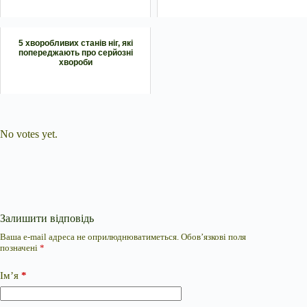
5 хворобливих станів ніг, які
попереджають про серйозні
хвороби
Submit Rating
Rate this item:
No votes yet.
Залишити відповідь
Ваша e-mail адреса не оприлюднюватиметься.
Обов’язкові поля
позначені
*
Ім’я
*