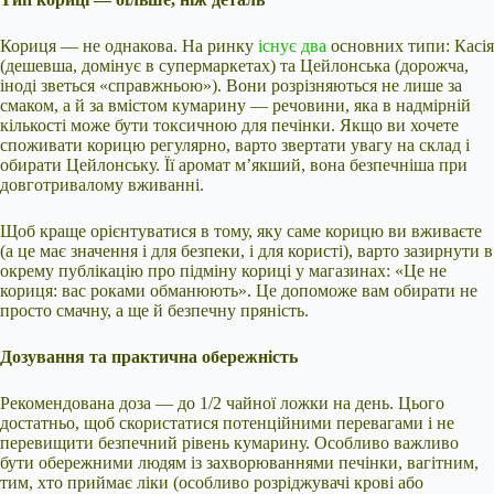
Кориця — не однакова. На ринку
існує два
основних типи: Касія
(дешевша, домінує в супермаркетах) та Цейлонська (дорожча,
іноді зветься «справжньою»). Вони розрізняються не лише за
смаком, а й за вмістом кумарину — речовини, яка в надмірній
кількості може бути токсичною для печінки. Якщо ви хочете
споживати корицю регулярно, варто звертати увагу на склад і
обирати Цейлонську. Її аромат м’якший, вона безпечніша при
довготривалому вживанні.
Щоб краще орієнтуватися в тому, яку саме корицю ви вживаєте
(а це має значення і для безпеки, і для користі), варто зазирнути в
окрему публікацію про підміну кориці у магазинах: «Це не
кориця: вас роками обманюють». Це допоможе вам обирати не
просто смачну, а ще й безпечну пряність.
Дозування та практична обережність
Рекомендована доза — до 1/2 чайної ложки на день. Цього
достатньо, щоб скористатися потенційними перевагами і не
перевищити безпечний рівень кумарину. Особливо важливо
бути обережними людям із захворюваннями печінки, вагітним,
тим, хто приймає ліки (особливо розріджувачі крові або