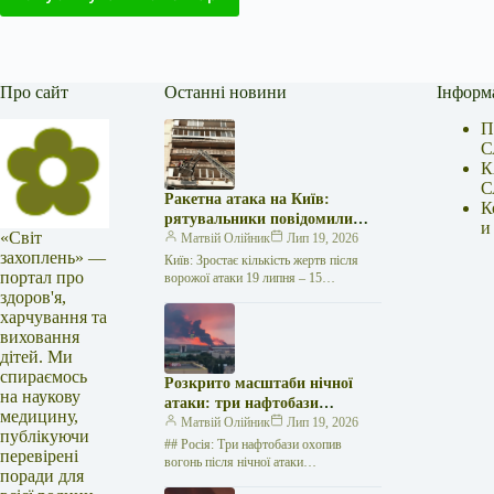
Про сайт
Останні новини
Інформ
П
С
К
С
Ракетна атака на Київ:
К
рятувальники повідомили
и
«Світ
про 15 поранених
Матвій Олійник
Лип 19, 2026
захоплень» —
Київ: Зростає кількість жертв після
портал про
ворожої атаки 19 липня – 15
здоров'я,
поранених Унаслідок нещодавньої
російської агресії, що сталася у
харчування та
столиці…
виховання
дітей. Ми
спираємось
Розкрито масштаби нічної
на наукову
атаки: три нафтобази
медицину,
палають у Ставрополі –
Матвій Олійник
Лип 19, 2026
публікуючи
OSINT-аналіз
## Росія: Три нафтобази охопив
перевірені
вогонь після нічної атаки
поради для
безпілотників на Related