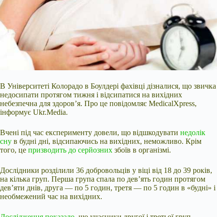
В Університеті Колорадо в Боулдері фахівці дізналися, що звичка
недосипати протягом тижня і відсипатися на вихідних
небезпечна для здоров’я. Про це повідомляє MedicalXpress,
інформує Ukr.Media.
Вчені під час експерименту довели, що відшкодувати
недолік
сну
в будні дні, відсипаючись на вихідних, неможливо. Крім
того, це
призводить до серйозних
збоїв в організмі.
Дослідники розділили 36 добровольців у віці від 18 до 39 років,
на кілька груп. Перша група спала по дев’ять годин протягом
дев’яти днів, друга — по 5 годин, третя — по 5 годин в «будні» і
необмежений час на вихідних.
Дослідження показало
, що учасники другої і третьої груп