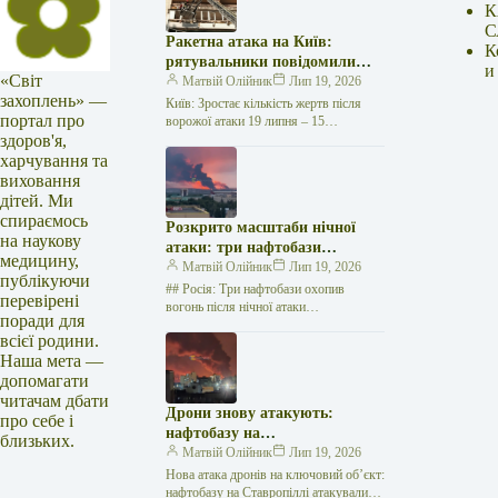
К
С
Ракетна атака на Київ:
К
рятувальники повідомили
и
«Світ
про 15 поранених
Матвій Олійник
Лип 19, 2026
захоплень» —
Київ: Зростає кількість жертв після
портал про
ворожої атаки 19 липня – 15
здоров'я,
поранених Унаслідок нещодавньої
російської агресії, що сталася у
харчування та
столиці…
виховання
дітей. Ми
спираємось
Розкрито масштаби нічної
на наукову
атаки: три нафтобази
медицину,
палають у Ставрополі –
Матвій Олійник
Лип 19, 2026
публікуючи
OSINT-аналіз
## Росія: Три нафтобази охопив
перевірені
вогонь після нічної атаки
поради для
безпілотників на Related
всієї родини.
posts:Українці: що змінилося з 1
Наша мета —
червня — від…
допомагати
читачам дбати
Дрони знову атакують:
про себе і
нафтобазу на
близьких.
Ставропольщині вражено
Матвій Олійник
Лип 19, 2026
втретє за два тижні
Нова атака дронів на ключовий об’єкт:
нафтобазу на Ставропіллі атакували