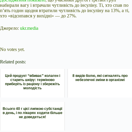
набирали вагу і втрачали чутливість до інсуліну. Ті, хто спав по
п’ять годин щодня втратили чутливість до інсуліну на 13%, а ті,
хто «відсипався у вихідні» — до 27%.
Джерело:
ukr.media
Submit Rating
Rate this item:
No votes yet.
Related posts:
Цей продукт “вбиває” колаген і
8 видів болю, які сигналять про
старить шкіру: терміново
небезпечні зміни в організмі
приберіть із раціону і збережіть
молодість
Всього 40 г цієї липкою субстанції
в день, і по лікарях ходити більше
не доведеться!