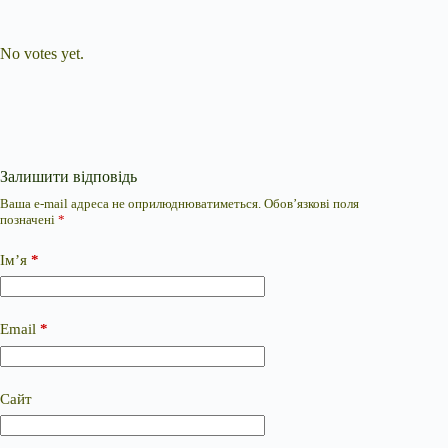
Submit Rating
Rate this item:
No votes yet.
Залишити відповідь
Ваша e-mail адреса не оприлюднюватиметься.
Обов’язкові поля
позначені
*
Ім’я
*
Email
*
Сайт