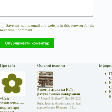
Save my name, email and website in this browser for the
next time I comment.
Опублікувати коментар
Про сайт
Останні новини
Інформ
П
С
К
С
Ракетна атака на Київ:
К
рятувальники повідомили
и
«Світ
про 15 поранених
Матвій Олійник
Лип 19, 2026
захоплень» —
Київ: Зростає кількість жертв після
портал про
ворожої атаки 19 липня – 15
здоров'я,
поранених Унаслідок нещодавньої