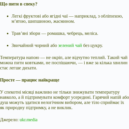
Що пити в спеку?
Легкі фруктові або ягідні чаї — наприклад, з обліпихою,
м’ятою, шипшиною, жасмином.
Трав’яні збори — ромашка, чебрець, меліса.
Звичайний чорний або
зелений чай
без цукру.
Температура напою — не окріп, але відчутно теплий. Такий чай
можна пити ковтками, не поспішаючи, — і вже за кілька хвилин
стає легше дихати.
Просте — працює найкраще
У спекотні місяці важливо не тільки знижувати температуру
навколо, а й підтримувати комфорт усередині. Гарячий напій або
душ можуть здатися нелогічним вибором, але тіло сприймає їх
як природну підтримку, а не виклик.
Джерело:
ukr.media