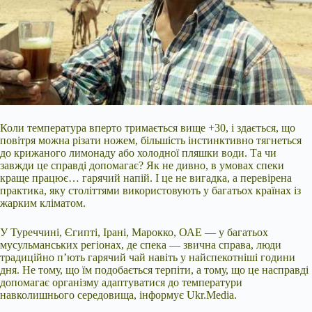
Коли температура вперто тримається вище +30, і здається, що
повітря можна різати ножем, більшість інстинктивно тягнеться
до крижаного лимонаду або холодної пляшки води. Та чи
завжди це справді допомагає? Як не дивно, в умовах спеки
краще працює… гарячий напій. І це не вигадка, а перевірена
практика, яку століттями використовують у багатьох країнах із
жарким кліматом.
У Туреччині, Єгипті, Ірані, Марокко, ОАЕ — у багатьох
мусульманських регіонах, де спека — звична справа, люди
традиційно
п’ють гарячий чай навіть у найспекотніші години
дня. Не тому, що їм подобається терпіти, а тому, що це насправді
допомагає організму адаптуватися до температури
навколишнього середовища, інформує Ukr.Media.