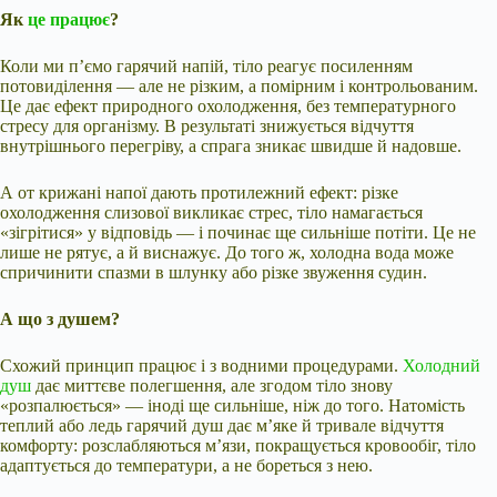
Як
це працює
?
Коли ми п’ємо гарячий напій, тіло реагує посиленням
потовиділення — але не різким, а помірним і контрольованим.
Це дає ефект природного охолодження, без температурного
стресу для організму. В результаті знижується відчуття
внутрішнього перегріву, а спрага зникає швидше й надовше.
А от крижані напої дають протилежний ефект: різке
охолодження слизової викликає стрес, тіло намагається
«зігрітися» у відповідь — і починає ще сильніше потіти. Це не
лише не рятує, а й виснажує. До того ж, холодна вода може
спричинити спазми в шлунку або різке звуження судин.
А що з душем?
Схожий принцип працює і з водними процедурами.
Холодний
душ
дає миттєве полегшення, але згодом тіло знову
«розпалюється» — іноді ще сильніше, ніж до того. Натомість
теплий або ледь гарячий душ дає м’яке й тривале відчуття
комфорту: розслабляються м’язи, покращується кровообіг, тіло
адаптується до температури, а не бореться з нею.