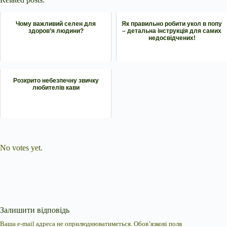
Чому важливий селен для
Як правильно робити укол в попу
здоров’я людини?
– детальна інструкція для самих
недосвідчених!
Розкрито небезпечну звичку
любителів кави
Submit Rating
Rate this item:
No votes yet.
Залишити відповідь
Ваша e-mail адреса не оприлюднюватиметься.
Обов’язкові поля