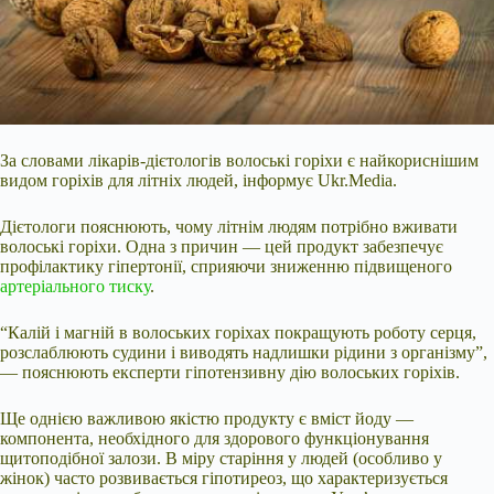
За словами лікарів-дієтологів волоські горіхи є найкориснішим
видом горіхів для літніх людей, інформує Ukr.Media.
Дієтологи пояснюють, чому літнім людям потрібно вживати
волоські горіхи. Одна з причин — цей продукт забезпечує
профілактику гіпертонії, сприяючи зниженню
підвищеного
артеріального тиску
.
“Калій і магній в волоських горіхах покращують роботу серця,
розслаблюють судини і виводять надлишки рідини з організму”,
— пояснюють експерти гіпотензивну дію волоських горіхів.
Ще однією важливою якістю продукту є вміст йоду —
компонента, необхідного для здорового функціонування
щитоподібної залози. В міру старіння у людей (особливо у
жінок) часто розвивається гіпотиреоз, що характеризується