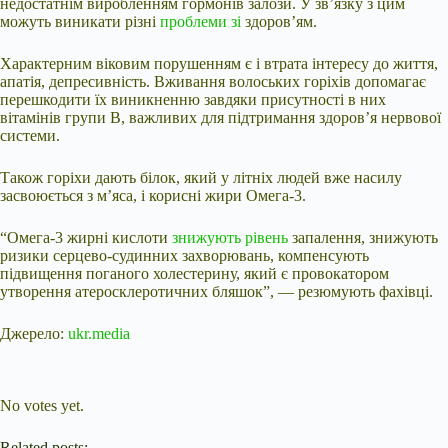
недостатнім виробленням гормонів залози. У зв’язку з цим
можуть виникати різні
проблеми зі
здоров’ям.
Характерним віковим порушенням є і втрата інтересу до життя,
апатія, депресивність. Вживання волоських горіхів допомагає
перешкодити їх виникненню завдяки присутності в них
вітамінів групи B, важливих для підтримання здоров’я нервової
системи.
Також горіхи дають білок, який у літніх людей вже насилу
засвоюється з м’яса, і корисні жири Омега-3.
“Омега-3 жирні кислоти
знижують рівень
запалення, знижують
ризики серцево-судинних захворювань, компенсують
підвищення поганого холестерину, який є провокатором
утворення атеросклеротичних бляшок”, — резюмують фахівці.
Джерело:
ukr.media
Submit Rating
Rate this item:
No votes yet.
Related posts: