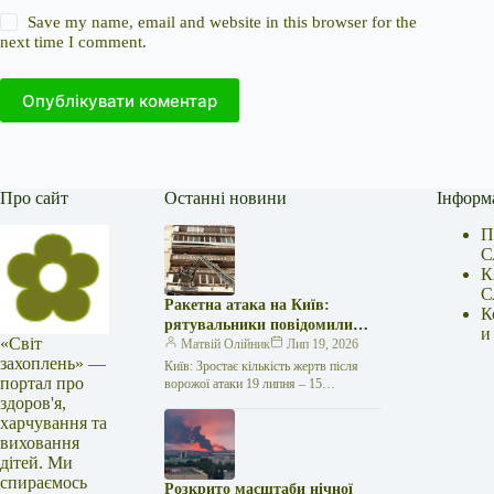
Save my name, email and website in this browser for the
next time I comment.
Опублікувати коментар
Про сайт
Останні новини
Інформ
П
С
К
С
Ракетна атака на Київ:
К
рятувальники повідомили
и
«Світ
про 15 поранених
Матвій Олійник
Лип 19, 2026
захоплень» —
Київ: Зростає кількість жертв після
портал про
ворожої атаки 19 липня – 15
здоров'я,
поранених Унаслідок нещодавньої
російської агресії, що сталася у
харчування та
столиці…
виховання
дітей. Ми
спираємось
Розкрито масштаби нічної