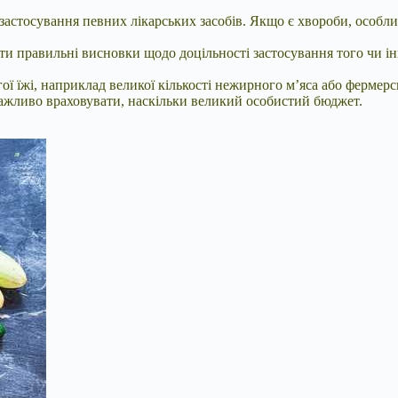
 застосування певних лікарських засобів. Якщо є хвороби, особл
ити правильні висновки щодо доцільності застосування того чи ін
 їжі, наприклад великої кількості нежирного м’яса або фермерсь
 важливо враховувати, наскільки великий особистий бюджет.