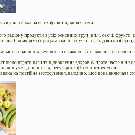
увагу на кілька базових функцій, включаючи:
раціону продукти з усіх основних груп, в т.ч. овочі, фрукти, ці
совано. Однак деякі програми менш гнучкі і накладають заборону
ивання поживних речовин та вітамінів. А надмірне або недостат
ат щодо втрати ваги та відновлення здоров’я, проте часто він в
ткових умов, наприклад, регулярних фізичних тренувань.
ована на постійне застосування, важливо, щоб вона включала см