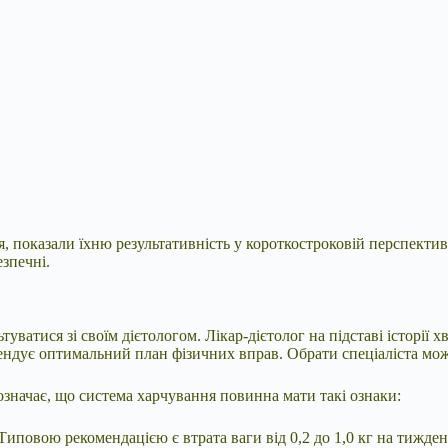
, показали їхню результативність у короткостроковій перспектив
езпечні.
ватися зі своїм дієтологом. Лікар-дієтолог на підставі історії 
ндує оптимальний план фізичних вправ. Обрати спеціаліста можн
означає, що система харчування повинна мати такі ознаки:
иповою рекомендацією є втрата ваги від 0,2 до 1,0 кг на тижде