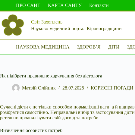
Перейти
ПРО САЙТ
КАРТА САЙТУ
Контакти
до
вмісту
Світ Захоплень
Науково медичний портал Кіровоградщини
НАУКОВА МЕДИЦИНА
ЗДОРОВ’Я
ДІТИ
ЗД
Як підібрати правильне харчування без дієтолога
Матвій Олійник
28.07.2025
КОРИСНІ ПОРАДИ
Сучасні дієти є не тільки способом нормалізації ваги, а й відп
розібратися самостійно. Неправильні вибір та застосування дієти
ретельно проаналізувати свій досвід та потреби.
Визначення особистих потреб