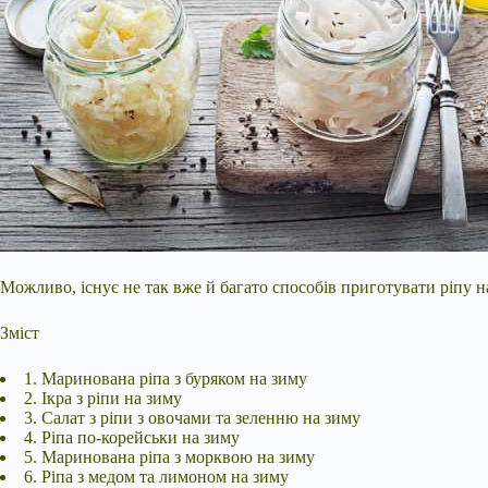
Можливо, існує не так вже й багато способів приготувати ріпу н
Зміст
1. Маринована ріпа з буряком на зиму
2. Ікра з ріпи на зиму
3. Салат з ріпи з овочами та зеленню на зиму
4. Ріпа по-корейськи на зиму
5. Маринована ріпа з морквою на зиму
6. Ріпа з медом та лимоном на зиму