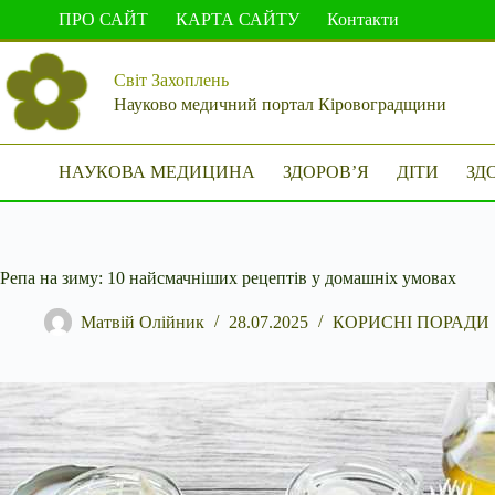
Перейти
ПРО САЙТ
КАРТА САЙТУ
Контакти
до
вмісту
Світ Захоплень
Науково медичний портал Кіровоградщини
НАУКОВА МЕДИЦИНА
ЗДОРОВ’Я
ДІТИ
ЗД
Репа на зиму: 10 найсмачніших рецептів у домашніх умовах
Матвій Олійник
28.07.2025
КОРИСНІ ПОРАДИ