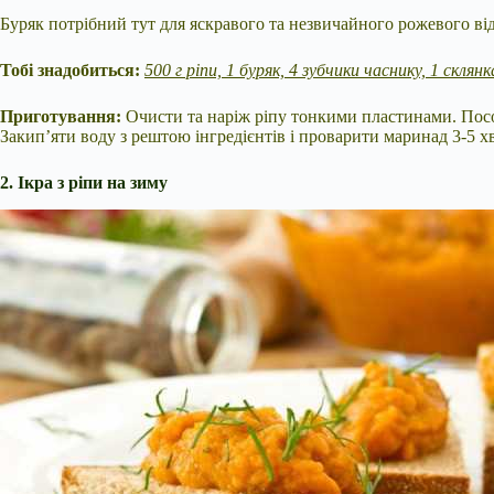
Буряк потрібний тут для яскравого та незвичайного рожевого відт
Тобі знадобиться:
500 г ріпи, 1 буряк, 4 зубчики часнику, 1 склян
Приготування:
Очисти та наріж ріпу тонкими пластинами. Посол
Закип’яти воду з рештою інгредієнтів і проварити маринад 3-5 х
2. Ікра з ріпи на зиму