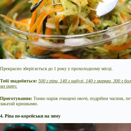
Прекрасно зберігається до 1 року у прохолодному місці.
Тобі знадобиться:
500 г ріпи, 140 г цибулі, 140 г моркви, 300 г б
мл оцту.
Приготування:
Тонко наріж очищені овочі, подрібни часник, пет
закатай кришками.
4. Ріпа по-корейськи на зиму