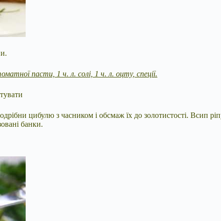
пи.
оматної пасти, 1 ч. л. солі, 1 ч. л. оцту, спеції.
отувати
 Подрібни цибулю з часником і обсмаж їх до золотистості. Всип рі
зовані банки.