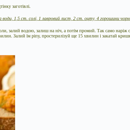
інку заготівлі.
ка води, 1,5 ст. солі, 1 лавровий лист, 2 ст. оцту, 4 горошини чор
и, залий водою, залиш на ніч, а потім промий. Так само наріж 
вилин. Залий їм ріпу, простерилізуй ще 15 хвилин і закатай криш