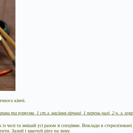
ичного кімчі.
априки та куркуми, 1 ст.л. насіння гірчиці, 1 перець чилі, 2 ч. л. цу
з чилі та змішай усі разом зі спеціями. Виклади в стерилізовані
ятити. Залий і закочуй ріпу на зиму.