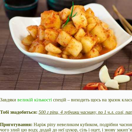
Завдяки
великій кількості
спецій – виходить щось на зразок клас
Тобі знадобиться:
500 г ріпи, 4 зубчики часнику, по 1 ч.л. солі, п
Приготування:
Наріж ріпу невеликим кубиком, подрібни часник і
чого злий цю воду, додай до неї цукор, сіль і оцет, і знову закип’