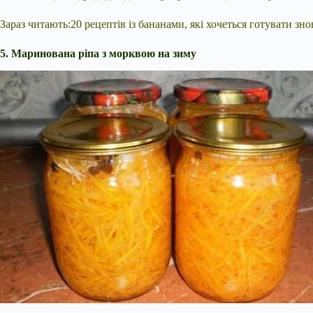
Зараз читають:20 рецептів із бананами, які хочеться готувати знов
5. Маринована ріпа з морквою на зиму