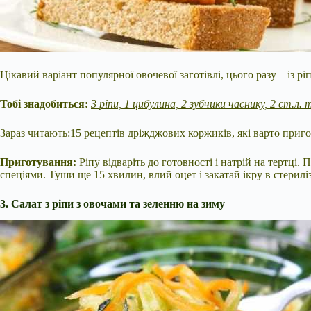
Цікавий варіант популярної овочевої заготівлі, цього разу – із рі
Тобі знадобиться:
3 ріпи, 1 цибулина, 2 зубчики часнику, 2 ст.л. т
Зараз читають:15 рецептів дріжджових коржиків, які варто приг
Приготування:
Ріпу відваріть до готовності і натрій на тертці.
спеціями. Туши ще 15 хвилин, влий оцет і закатай ікру в стерилі
3. Салат з ріпи з овочами та зеленню на зиму