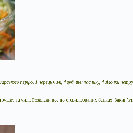
олгарського перцю, 1 перець чилі, 4 зубчики часнику, 4 гілочки петр
рушку та чилі. Розклади все по стерилізованих банках. Закип’яти