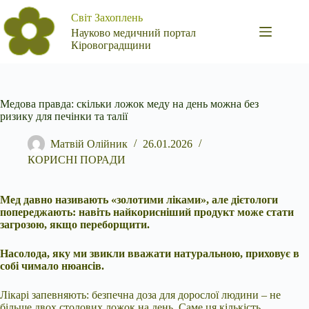
Перейти
Світ Захоплень
до
вмісту
Науково медичний портал
Кіровоградщини
Медова правда: скільки ложок меду на день можна без
ризику для печінки та талії
Матвій Олійник
26.01.2026
КОРИСНІ ПОРАДИ
Мед давно називають «золотими ліками», але дієтологи
попереджають: навіть найкорисніший продукт може стати
загрозою, якщо переборщити.
Насолода, яку ми звикли вважати натуральною, приховує в
собі чимало нюансів.
Лікарі запевняють: безпечна доза для дорослої людини – не
більше двох столових ложок на день. Саме ця кількість