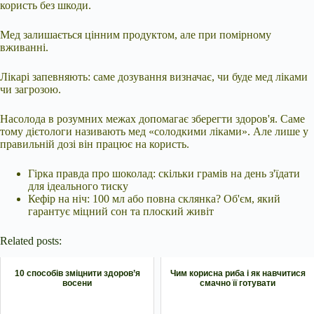
користь без шкоди.
Мед залишається цінним продуктом, але при помірному
вживанні.
Лікарі запевняють: саме дозування визначає, чи буде мед ліками
чи загрозою.
Насолода в розумних межах допомагає зберегти здоров'я. Саме
тому дієтологи називають мед «солодкими ліками». Але лише у
правильній дозі він працює на користь.
Гірка правда про шоколад: скільки грамів на день з'їдати
для ідеального тиску
Кефір на ніч: 100 мл або повна склянка? Об'єм, який
гарантує міцний сон та плоский живіт
Related posts:
10 способів зміцнити здоров’я
Чим корисна риба і як навчитися
восени
смачно її готувати