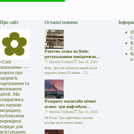
Про сайт
Останні новини
Інформ
П
С
К
С
Ракетна атака на Київ:
К
рятувальники повідомили
и
«Світ
про 15 поранених
Матвій Олійник
Лип 19, 2026
захоплень» —
Київ: Зростає кількість жертв після
портал про
ворожої атаки 19 липня – 15
здоров'я,
поранених Унаслідок нещодавньої
російської агресії, що сталася у
харчування та
столиці…
виховання
дітей. Ми
спираємось
Розкрито масштаби нічної
на наукову
атаки: три нафтобази
медицину,
палають у Ставрополі –
Матвій Олійник
Лип 19, 2026
публікуючи
OSINT-аналіз
## Росія: Три нафтобази охопив
перевірені
вогонь після нічної атаки
поради для
безпілотників на Related posts:Спалах
всієї родини.
Еболи набирав обертів: "Лікарі без