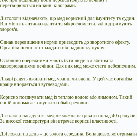
перетворюються на зайві кілограми.
Дієтологи відзначають, що мед корисний для імунітету та судин.
Він містить антиоксиданти та мікроелементи, які підтримують
здоров'я.
Однак перевищення норми призводить до зворотного ефекту.
Організм починає страждати від надлишку цукру.
Особливо обережними мають бути люди з діабетом та
захворюваннями печінки. Для них мед може стати небезпечним.
Лікарі радять вживати мед уранці чи вдень. У цей час організм
краще впорається з вуглеводами.
Корисно поєднувати мед із теплою водою або лимоном. Такий
напій допомагає запустити обмін речовин.
Дієтологи нагадують: мед не можна нагрівати понад 40 градусів.
За високої температури він втрачає корисні властивості.
Дві ложки на день – це золота середина. Вона дозволяє отримати