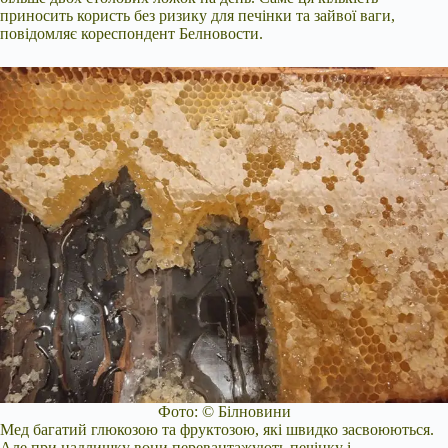
приносить користь без ризику для печінки та зайвої ваги,
повідомляє кореспондент Белновости.
Фото: © Білновини
Мед багатий глюкозою та фруктозою, які швидко засвоюються.
Але при надлишку вони перевантажують печінку і