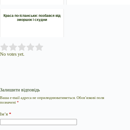
Краса по-іспанськи: позбався від
зморшок і схудни
Submit Rating
Rate this item:
No votes yet.
Залишити відповідь
Ваша e-mail адреса не оприлюднюватиметься.
Обов’язкові поля
позначені
*
Ім’я
*