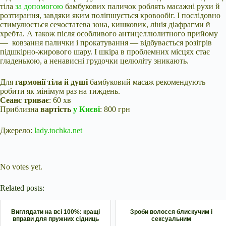
тіла
за допомогою
бамбукових паличок роблять масажні рухи й
розтирання, завдяки яким поліпшується кровообіг. І послідовно
стимулюється сечостатева зона, кишковик, лінія діафрагми й
хребта. А також після особливого антицеллюлитного прийому
— ковзання палички і прокатування — відбувається розігрів
підшкірно-жирового шару. І шкіра в проблемних місцях стає
гладенькою, а ненависні грудочки целюліту зникають.
Для
гармонії тіла й душі
бамбуковий масаж рекомендують
робити як мінімум раз на тиждень.
Сеанс триває
: 60 хв
Приблизна
вартість
у Києві
: 800 грн
Джерело:
lady.tochka.net
Submit Rating
Rate this item:
No votes yet.
Related posts:
Виглядати на всі 100%: кращі
Зроби волосся блискучим і
вправи для пружних сідниць
сексуальним