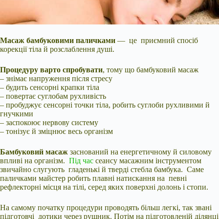
Масаж бамбуковими паличками
— це приємний спосіб
корекції тіла й розслаблення душі.
Процедуру варто спробувати
, тому що бамбуковий масаж
– знімає напруження після стресу
– будить сенсорні крапки тіла
– повертає суглобам рухливість
– пробуджує сенсорні точки
тіла, робить суглоби рухливими й
гнучкими
– заспокоює нервову систему
– тонізує й зміцнює весь організм
Бамбуковий масаж
заснований на енергетичному й силовому
впливі на організм.
Під час
сеансу масажним інструментом
звичайно слугують гладенькі й тверді стебла бамбука. Саме
паличками майстер робить плавні натискання на певні
рефлекторні місця на тілі, серед яких поверхні долонь і стопи.
На самому початку процедури проводять більш легкі, так звані
підготовчі дотики через рушник. Потім на підготовленій ділянці