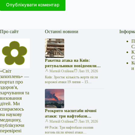
Опублікувати коментар
Про сайт
Останні новини
Інформ
П
С
К
С
Ракетна атака на Київ:
К
рятувальники повідомили
и
«Світ
про 15 поранених
Матвій Олійник
Лип 19, 2026
захоплень» —
Київ: Зростає кількість жертв після
портал про
ворожої атаки 19 липня – 15
здоров'я,
поранених Унаслідок нещодавньої
російської агресії, що сталася у
харчування та
столиці…
виховання
дітей. Ми
спираємось
Розкрито масштаби нічної
на наукову
атаки: три нафтобази
медицину,
палають у Ставрополі –
Матвій Олійник
Лип 19, 2026
публікуючи
OSINT-аналіз
## Росія: Три нафтобази охопив
перевірені
вогонь після нічної атаки