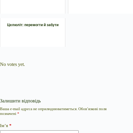
Целюліт: перемогти й забути
Submit Rating
Rate this item:
No votes yet.
Залишити відповідь
Ваша e-mail адреса не оприлюднюватиметься.
Обов’язкові поля
позначені
*
Ім’я
*