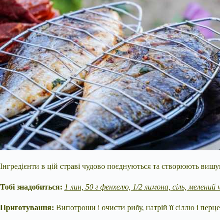
Інгредієнти в цій страві чудово поєднуються та створюють вишу
Тобі знадобиться:
1 лин, 50 г фенхелю, 1/2 лимона, сіль, мелений
Приготування:
Випотроши і очисти рибу, натрій її сіллю і перц