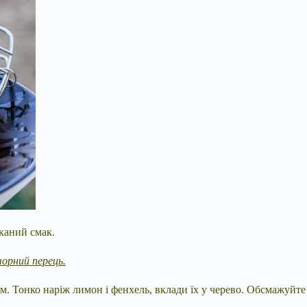
каний смак.
 чорний перець.
ем. Тонко наріж лимон і фенхель, вклади їх у черево. Обсмажуйте