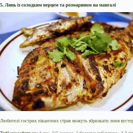
5. Линь із солодким перцем та розмарином на мангалі
Любителі гострих пікантних страв можуть збризкати линя вуст