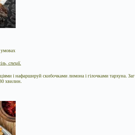
х умовах
ль, спеції.
еціями і нафаршируй скибочками лимона і гілочками тархуна. Заг
30 хвилин.