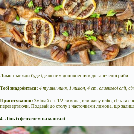
Лимон завжди буде ідеальним доповненням до запеченої риби.
Тобі знадобиться:
4 тушки линя, 1 лимон, 4 ст. оливкової олії, с
Приготування:
Змішай сік 1/2 лимона, оливкову олію, сіль та с
перевертаючи. Подавай до столу з часточками лимона, що залиш
4. Лінь із фенхелем на мангалі