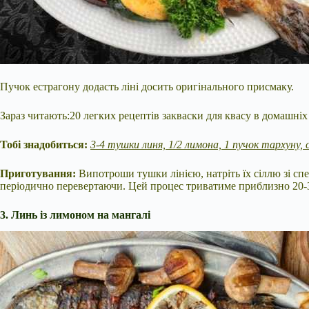
Пучок естрагону додасть ліні досить оригінального присмаку.
Зараз читають:20 легких рецептів закваски для квасу в домашні
Тобі знадобиться:
3-4 тушки линя, 1/2 лимона, 1 пучок тархуну, сі
Приготування:
Випотроши тушки лінією, натріть їх сіллю зі сп
періодично перевертаючи. Цей процес триватиме приблизно 20-
3. Линь із лимоном на мангалі