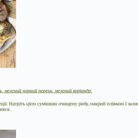
іль, мелений чорний перець, мелений коріандр.
пеції. Натріть цією сумішшю очищену рибу, накрий плівкою і зал
ився.