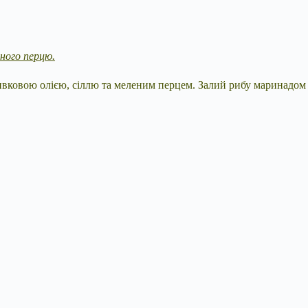
орного перцю.
оливковою олією, сіллю та меленим перцем. Залий рибу маринадом