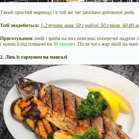
Такий простий маринад і в той же час ідеально доповнює рибу.
Тобі знадобиться:
1-2 тушки линя, 50 г цибулі, 50 г кінзи, 60-80 м
Приготування
ліній і зроби на них невеликі поперечні надрізи
і залиш її під плівкою на
30 хвилин
. Після чого жар ліній на ман
2. Лінь із тархуном на мангалі