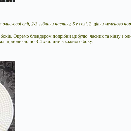
л оливкової олії, 2-3 зубчики часнику, 5 г солі, 2 щіпки меленого ч
 з боків. Окремо блендером подрібни цибулю, часник та кінзу з 
галі приблизно по 3-4 хвилини з кожного боку.