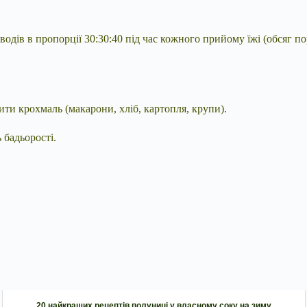
одів в пропорції 30:30:40 під час кожного прийому їжі (обсяг пор
ити крохмаль (макарони, хліб, картопля, крупи).
 бадьорості.
20 найкращих рецептів полуниці у власному соку на зиму