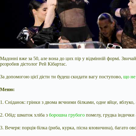
Мадонні вже за 50, але вона до цих пір у відмінній формі. Звичай
розробив дієтолог Рей Кібартас.
За допомогою цієї дієти ти будеш скидати вагу поступово,
що не
Меню:
1. Сніданок: грінки з двома яєчними білками, одне яйце, яблуко,
2. Обід: шматок хліба з
борошна грубого
помелу, грудка індички
3. Вечеря: порція білка (риба, курка, пісна яловичина), багато о