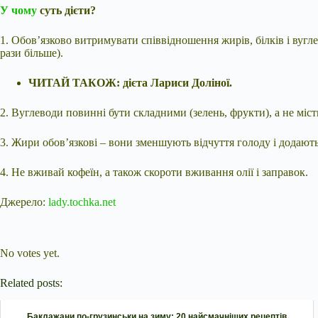
У чому
суть дієти?
1. Обов’язково витримувати співвідношення жирів, білків і вуглев
рази більше).
ЧИТАЙ ТАКОЖ: дієта Лариси Доліної.
2. Вуглеводи повинні бути складними (зелень, фрукти), а не міст
3. Жири обов’язкові – вони зменшують відчуття голоду і додають
4. Не вживай кофеїн, а також скороти вживання олії і заправок.
Джерело:
lady.tochka.net
Submit Rating
Rate this item:
No votes yet.
Related posts:
Баклажани по-грузинськи на зиму: 20 найсмачніших рецептів