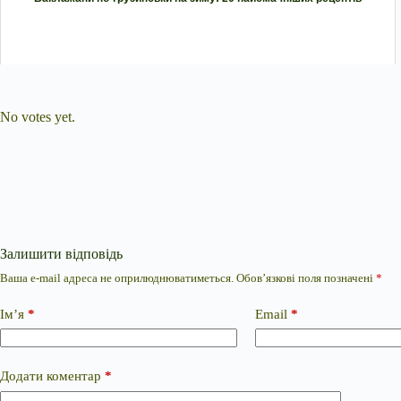
Submit Rating
Rate this item:
No votes yet.
Залишити відповідь
Ваша e-mail адреса не оприлюднюватиметься.
Обов’язкові поля позначені
*
Ім’я
*
Email
*
Додати коментар
*