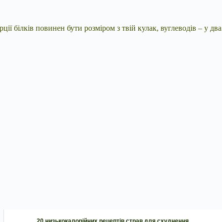
ції білків повинен бути розміром з твій кулак, вуглеводів – у два
20 низькокалорійних рецептів страв для схуднення