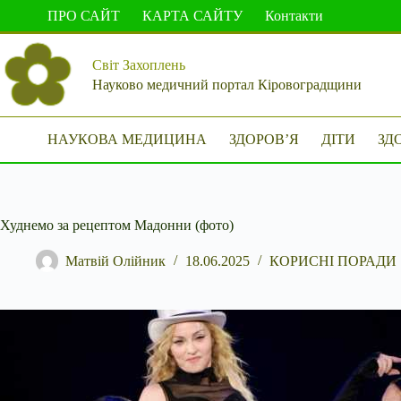
Перейти
ПРО САЙТ
КАРТА САЙТУ
Контакти
до
вмісту
Світ Захоплень
Науково медичний портал Кіровоградщини
НАУКОВА МЕДИЦИНА
ЗДОРОВ’Я
ДІТИ
ЗД
Худнемо за рецептом Мадонни (фото)
Матвій Олійник
18.06.2025
КОРИСНІ ПОРАДИ