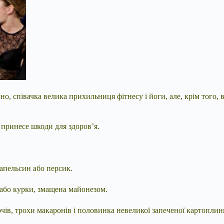
но, співачка велика прихильниця фітнесу і йоги, але, крім того, 
принесе шкоди для здоров’я.
 апельсин або персик.
 або курки, змащена майонезом.
вочів, трохи макаронів і половинка невеликої запеченої картоплин