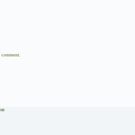
 I comment.
ни