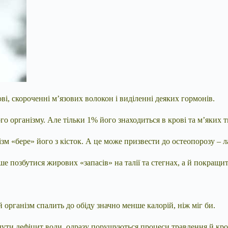
ові, скороченні м’язових волокон і виділенні деяких гормонів.
 організму. Але тільки 1% його знаходиться в крові та м’яких тк
зм «бере» його з кісток. А це може призвести до остеопорозу – л
ше позбутися жирових «запасів» на талії та стегнах, а й покращи
й організм спалить до обіду значно менше калорій, ніж міг би.
чути дефіцит води, одразу порушуються процеси травлення й кров