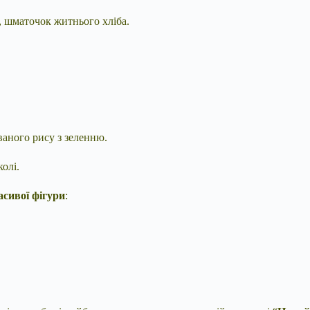
ії, шматочок житнього хліба.
ваного рису з зеленню.
колі.
асивої фігури
: