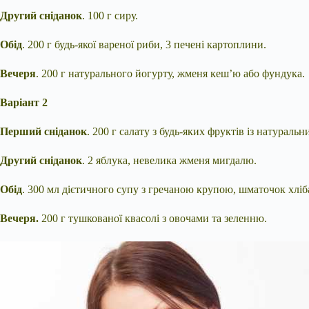
Другий сніданок
. 100 г сиру.
Обід
. 200 г будь-якої вареної риби, 3 печені картоплини.
Вечеря
. 200 г натурального йогурту, жменя кеш’ю або фундука.
Варіант 2
Перший сніданок
. 200 г салату з будь-яких фруктів із натураль
Другий сніданок
. 2 яблука, невелика жменя мигдалю.
Обід
. 300 мл дієтичного супу з гречаною крупою, шматочок хліба
Вечеря.
200 г тушкованої квасолі з овочами та зеленню.