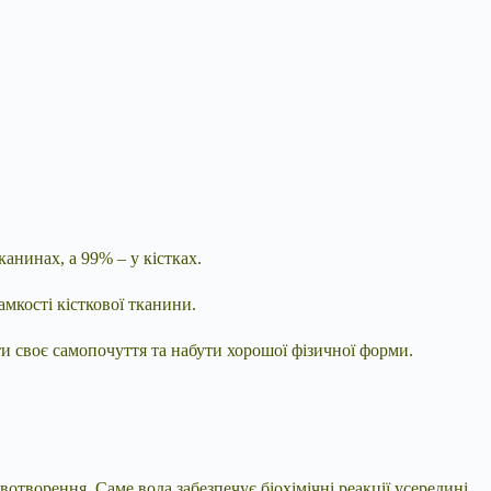
анинах, а 99% – у кістках.
амкості кісткової тканини.
ти своє самопочуття та набути хорошої фізичної форми.
отворення. Саме вода забезпечує біохімічні реакції усередині