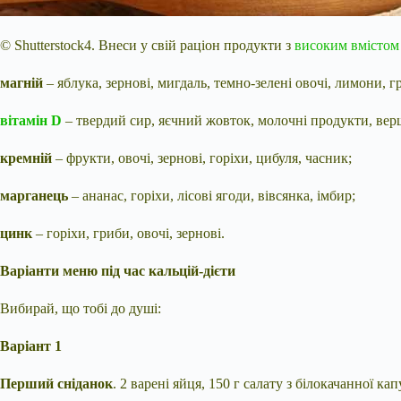
© Shutterstock4. Внеси у свій раціон продукти з
високим вмістом
магній
– яблука, зернові, мигдаль, темно-зелені овочі, лимони, 
вітамін D
– твердий сир, яєчний жовток, молочні продукти, вер
кремній
– фрукти, овочі, зернові, горіхи, цибуля, часник;
марганець
– ананас, горіхи, лісові ягоди, вівсянка, імбир;
цинк
– горіхи, гриби, овочі, зернові.
Варіанти меню під час кальцій-дієти
Вибирай, що тобі до душі:
Варіант 1
Перший сніданок
. 2 варені яйця, 150 г салату з білокачанної ка