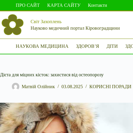
Перейти
ПРО САЙТ
КАРТА САЙТУ
Контакти
до
вмісту
Світ Захоплень
Науково медичний портал Кіровоградщини
НАУКОВА МЕДИЦИНА
ЗДОРОВ’Я
ДІТИ
ЗД
Дієта для міцних кісток: захистися від остеопорозу
Матвій Олійник
03.08.2025
КОРИСНІ ПОРАДИ