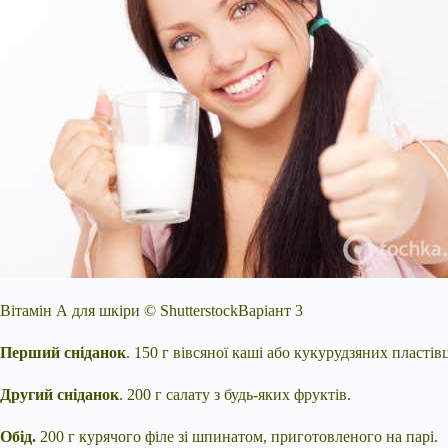
Вітамін А для шкіри © ShutterstockВаріант 3
Перший сніданок
. 150 г вівсяної каші або кукурудзяних пластів
Другий сніданок
. 200 г салату з будь-яких фруктів.
Обід.
200 г курячого філе зі шпинатом, приготовленого на парі.