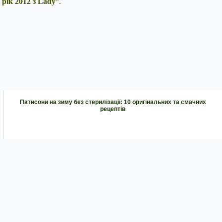
рік 2012 з Lady
“.
Патисони на зиму без стерилізації: 10 оригінальних та смачних
рецептів