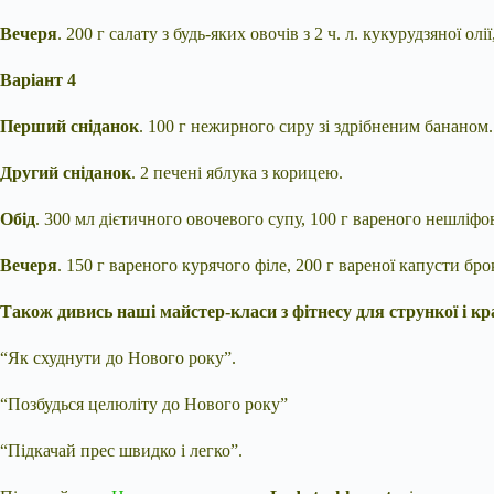
Вечеря
. 200 г салату з будь-яких овочів з 2 ч. л. кукурудзяної ол
Варіант 4
Перший сніданок
. 100 г нежирного сиру зі здрібненим бананом.
Другий сніданок
. 2 печені яблука з корицею.
Обід
. 300 мл дієтичного овочевого супу, 100 г вареного нешліфо
Вечеря
. 150 г вареного курячого філе, 200 г вареної капусти бро
Також дивись наші майстер-класи з фітнесу для стрункої і кр
“Як схуднути до Нового року”.
“Позбудься целюліту до Нового року”
“Підкачай прес швидко і легко”.