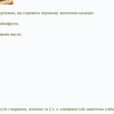
речовин, що сприяють хорошому засвоєнню кальцію:
грейпфрути;
шкове масло;
пусти з морквою, зеленню та 2 ч. л. оливкової олії, шматочок хліба