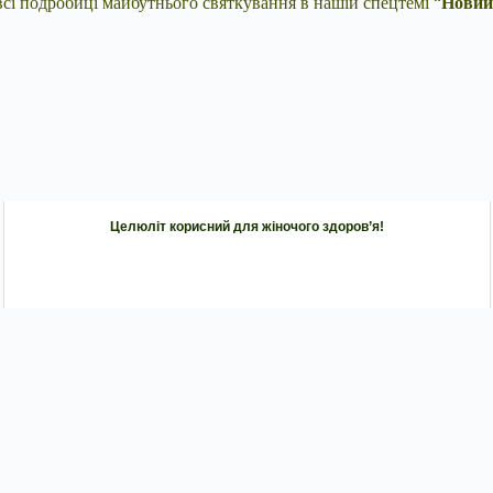
 всі подробиці майбутнього святкування в нашій спецтемі “
Новий 
Целюліт корисний для жіночого здоров’я!