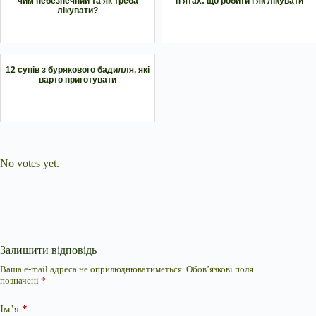
чим небезпечний та як треба
п’ятах: що робити і як лікувати
лікувати?
12 супів з бурякового бадилля, які
варто приготувати
Submit Rating
Rate this item:
No votes yet.
Залишити відповідь
Ваша e-mail адреса не оприлюднюватиметься.
Обов’язкові поля
позначені
*
Ім’я
*