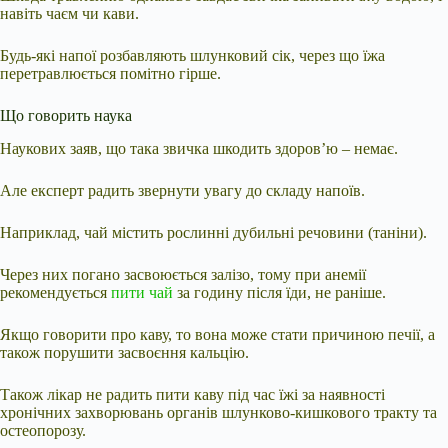
навіть чаєм чи кави.
Будь-які напої розбавляють шлунковий сік, через що їжа
перетравлюється помітно гірше.
Що говорить наука
Наукових заяв, що така звичка шкодить здоров’ю – немає.
Але експерт радить звернути увагу до складу напоїв.
Наприклад, чай містить рослинні дубильні речовини (таніни).
Через них погано засвоюється залізо, тому при анемії
рекомендується
пити чай
за годину після їди, не раніше.
Якщо говорити про каву, то вона може стати причиною печії, а
також порушити засвоєння кальцію.
Також лікар не радить пити каву під час їжі за наявності
хронічних захворювань органів шлунково-кишкового тракту та
остеопорозу.