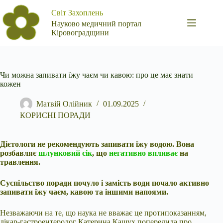
Перейти
Світ Захоплень
до
вмісту
Науково медичний портал
Кіровоградщини
Чи можна запивати їжу чаєм чи кавою: про це має знати
кожен
Матвій Олійник
01.09.2025
КОРИСНІ ПОРАДИ
Дієтологи не рекомендують запивати їжу водою. Вона
розбавляє
шлунковий сік
, що
негативно впливає
на
травлення.
Суспільство поради почуло і замість води почало активно
запивати їжу чаєм, кавою та іншими напоями.
Незважаючи на те, що наука не вважає це протипоказанням,
лікар-гастроентеролог Катерина Кашух попередила про