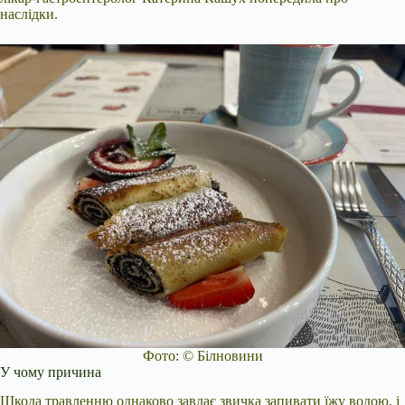
наслідки.
Фото: © Білновини
У чому причина
Шкода травленню однаково завдає звичка запивати їжу водою, і