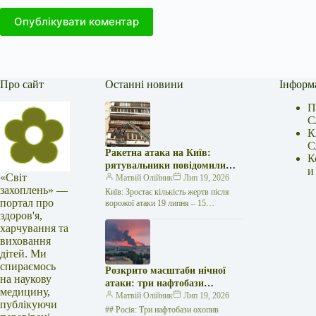
Опублікувати коментар
Про сайт
Останні новини
Інформ
П
С
К
С
Ракетна атака на Київ:
К
рятувальники повідомили
и
«Світ
про 15 поранених
Матвій Олійник
Лип 19, 2026
захоплень» —
Київ: Зростає кількість жертв після
портал про
ворожої атаки 19 липня – 15
здоров'я,
поранених Унаслідок нещодавньої
російської агресії, що сталася у
харчування та
столиці…
виховання
дітей. Ми
спираємось
Розкрито масштаби нічної
на наукову
атаки: три нафтобази
медицину,
палають у Ставрополі –
Матвій Олійник
Лип 19, 2026
публікуючи
OSINT-аналіз
## Росія: Три нафтобази охопив