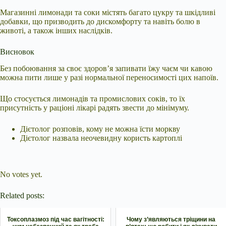
Магазинні лимонади та соки містять багато цукру та шкідливі
добавки, що призводить до дискомфорту та навіть болю в
животі, а також інших наслідків.
Висновок
Без побоювання за своє здоров’я запивати їжу чаєм чи кавою
можна пити лише у разі нормальної переносимості цих напоїв.
Що стосується лимонадів та промислових соків, то їх
присутність у раціоні лікарі радять звести до мінімуму.
Дієтолог розповів, кому не можна їсти моркву
Дієтолог назвала неочевидну користь картоплі
Submit Rating
Rate this item:
No votes yet.
Related posts:
Токсоплазмоз під час вагітності:
Чому з’являються тріщини на