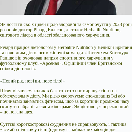
Як досягти своїх цілей щодо здоров’я та самопочуття у 2023 році
розповів доктор Річард Еллісон, дієтолог Herbalife Nutrition,
світового лідера в області збалансованого харчування.
Річард працює дієтологом у Herbalife Nutrition у Великій Британії
та головним дієтологом жіночої команди
«Тоттенхем Хотспур».
Раніше він очолював напрям спортивного харчування у
футбольному клубі «Арсенал». Офіційний член Британської
спілки дієтологів.
«Новий рік, нові ви, нове тіло!»
Після місяця смаколиків багато хто з нас вирішує сісти на
обмежувальну дієту. Ми різко скорочуємо споживання їжі або
починаємо займатись фітнесом, щоб за короткий проміжок часу
скинути набрані за свята кілограми. Як дієтолог, я переконаний
– це погана ідея.
Суттєві короткострокові схуднення не спрацьовують, і тактика
«все або нічого» у січні (одному із найважчих місяців для