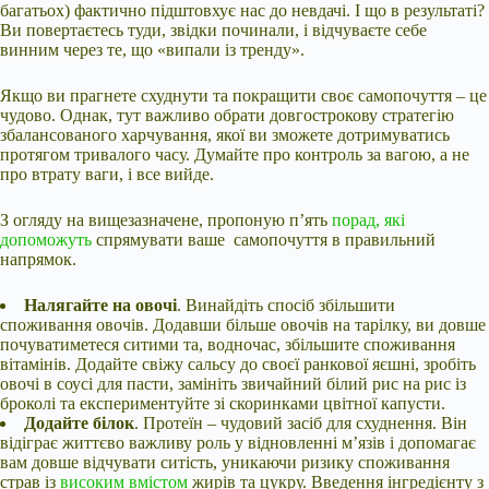
багатьох) фактично підштовхує нас до невдачі. І що в результаті?
Ви повертаєтесь туди, звідки починали, і відчуваєте себе
винним через те, що «випали із тренду».
Якщо ви прагнете схуднути та покращити своє самопочуття – це
чудово. Однак, тут важливо обрати довгострокову стратегію
збалансованого харчування, якої ви зможете дотримуватись
протягом тривалого часу. Думайте про контроль за вагою, а не
про втрату ваги, і все вийде.
З огляду на вищезазначене, пропоную п’ять
порад, які
допоможуть
спрямувати ваше самопочуття в правильний
напрямок.
Налягайте на овочі
. Винайдіть спосіб збільшити
споживання овочів. Додавши більше овочів на тарілку, ви довше
почуватиметеся ситими та, водночас, збільшите споживання
вітамінів. Додайте свіжу сальсу до своєї ранкової яєшні, зробіть
овочі в соусі для пасти, замініть звичайний білий рис на рис із
броколі та експериментуйте зі скоринками цвітної капусти.
Додайте білок
. Протеїн – чудовий засіб для схуднення. Він
відіграє життєво важливу роль у відновленні м’язів і допомагає
вам довше відчувати ситість, уникаючи ризику споживання
страв із
високим вмістом
жирів та цукру. Введення інгредієнту з