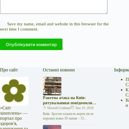
Save my name, email and website in this browser for the
next time I comment.
Опублікувати коментар
Про сайт
Останні новини
Інформ
П
С
К
С
Ракетна атака на Київ:
К
рятувальники повідомили
и
«Світ
про 15 поранених
Матвій Олійник
Лип 19, 2026
захоплень» —
Київ: Зростає кількість жертв після
портал про
ворожої атаки 19 липня – 15
здоров'я,
поранених Унаслідок нещодавньої
російської агресії, що сталася у
харчування та