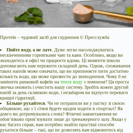
Протеїн – чудовий засіб для схуднення © Пресслужба
Пийте воду, а не лате
. Дуже легко насолоджуватись
нескінченними горнятками чаю та кави. Особливо, якщо ви
знаходитесь в офісі чи працюєте вдома. Ці моменти інколи
допомагають нам пережити складний день. Однак, споживання
таких напоїв може означати, що ви припиняєте пити достатню
кількість води, що може призвести до зневоднення. Чому б не
замінити ранковий кофеїн на
теплу воду
з лимоном? Ця проста
звичка оновить і очистить вашу систему. Зробіть кожен другий
напій за день склянкою води, і незабаром ви відчуєте переваги
кращої гідратації.
Більше рухайтеся
. Чи не потрапили ви у пастку зі своєю
обіцянкою, що з 1 січня будете щодня ходити в спортзал? Як
довго ви дотримувались слова? Фізичні навантаження не
обов’язково прив’язувати лише до тренажерного залу. Якщо у
вас багато справ, вам потрібно знайти простіші способи
рухатися більше – такі, що не дозволять вам відмовитись від