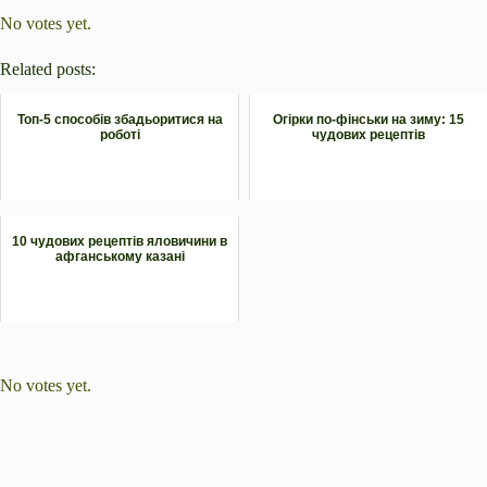
No votes yet.
Related posts:
Топ-5 способів збадьоритися на
Огірки по-фінськи на зиму: 15
роботі
чудових рецептів
10 чудових рецептів яловичини в
афганському казані
Submit Rating
Rate this item:
No votes yet.