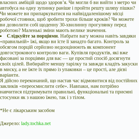
власних амбіцій щодо здоров’я. Чи могли б ви вийти з метро чи
автобуса на одну зупинку раніше і пройти решту шляху пішки?
Чи можете ви припаркуватися на найвіддаленішому місці
робочої стоянки, щоб зробити трохи більше кроків? Чи можете
ви дозволити собі щоденну 30-хвилинну прогулянку перед
роботою? Маленькі зміни мають велике значення.
Слідкуйте за порціями
. Набрати вагу можна навіть завдяки
«правильній» їжі, якщо ви їсте її занадто багато. Контроль за
обсягом порцій серйозно недооцінюють як компонент
довгострокового контролю ваги. Купівля продуктів, які вже
фасовані за порціями для вас — це простий спосіб досягнути
своїх цілей. Вибирайте меншу тарілку та завжди кладіть закуски
в миску, а не їжте їх прямо із упаковки – це прості, але дієві
варіанти.
Я дійсно переконаний, що настав час відмовитися від постійних
закликів «переосмислити себе». Навпаки, нам потрібно
навчитися підтримувати правильні, функціональні та приємні
стосунки як з нашою їжею, так і з тілом.
*Не є лікарським засобом
Джерело:
lady.tochka.net
Submit Rating
Rate this item: