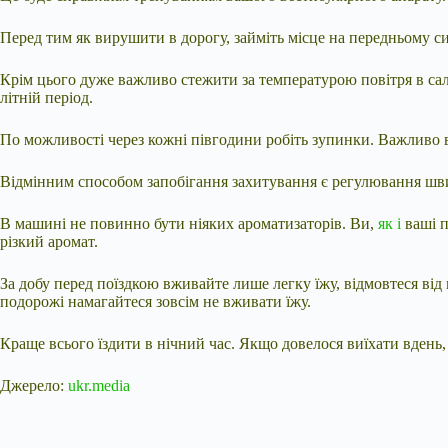
Перед тим як вирушити в дорогу, займіть місце на передньому с
Крім цього дуже важливо стежити за температурою повітря в са
літній період.
По можливості через кожні півгодини робіть зупинки. Важливо ви
Відмінним способом запобігання захитування є регулювання швид
В машині не повинно бути ніяких ароматизаторів. Ви,
як і
ваші п
різкий аромат.
За добу перед поїздкою вживайте лише легку їжу, відмовтеся від 
подорожі намагайтеся зовсім не вживати їжу.
Краще всього їздити в нічний час. Якщо довелося виїхати вдень,
Джерело:
ukr.media
Submit Rating
Rate this item: