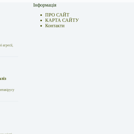
Інформація
ПРО САЙТ
КАРТА САЙТУ
Контакти
 агресії,
аліз
антавірусу