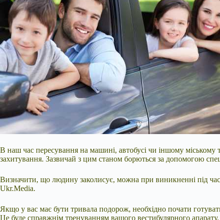
В наш час пересування на машині, автобусі чи іншому міському 
захитування. Зазвичай з цим станом борються за допомогою спец
Визначити, що людину заколисує, можна при виникненні під час 
Ukr.Media.
Якщо у вас має бути тривала подорож, необхідно почати готувати
Це буде справжнім тренуванням вашого вестибулярного апарату.