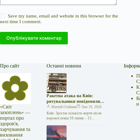
Save my name, email and website in this browser for the
next time I comment.
Опублікувати коментар
Про сайт
Останні новини
Інформ
П
С
К
С
Ракетна атака на Київ:
К
рятувальники повідомили
и
«Світ
про 15 поранених
Матвій Олійник
Лип 19, 2026
захоплень» —
Київ: Зростає кількість жертв після
портал про
ворожої атаки 19 липня – 15
здоров'я,
поранених Унаслідок нещодавньої
російської агресії, що сталася у
харчування та
столиці…
виховання