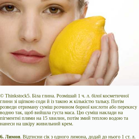
© Thinkstock5. Біла глина. Розмішай 1 ч. л. білої косметичної
глини зі щіпкою соди й із такою ж кількістю тальку. Потім
розведи отриману суміш розчином борної кислоти або перекису
водню так, щоб вийшла густа маса. Цю суміш наклади на
пігментні плями на 15 хвилин, потім змий теплою водою та
нанеси на шкіру живильний крем.
6. Лимон
. Відтисни сік з одного лимона, додай до нього 1 ст. л.