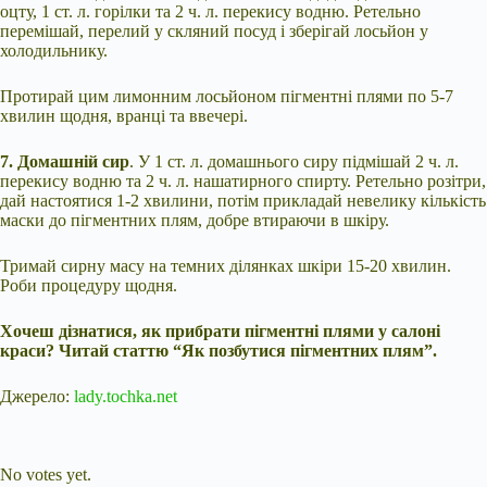
оцту, 1 ст. л. горілки та 2 ч. л. перекису водню. Ретельно
перемішай, перелий у скляний посуд і зберігай лосьйон у
холодильнику.
Протирай цим лимонним лосьйоном пігментні плями по 5-7
хвилин щодня, вранці та ввечері.
7. Домашній сир
. У 1 ст. л. домашнього сиру підмішай 2 ч. л.
перекису водню та 2 ч. л. нашатирного спирту. Ретельно розітри,
дай настоятися 1-2 хвилини, потім прикладай невелику кількість
маски до пігментних плям, добре втираючи в шкіру.
Тримай сирну масу на темних ділянках шкіри 15-20 хвилин.
Роби процедуру щодня.
Хочеш дізнатися, як прибрати пігментні плями у салоні
краси? Читай статтю “Як позбутися пігментних плям”.
Джерело:
lady.tochka.net
Submit Rating
Rate this item:
No votes yet.