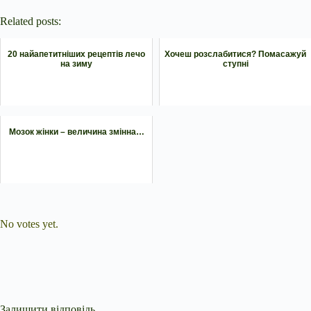
Related posts:
20 найапетитніших рецептів лечо
Хочеш розслабитися? Помасажуй
на зиму
ступні
Мозок жінки – величина змінна…
Submit Rating
Rate this item:
No votes yet.
Залишити відповідь