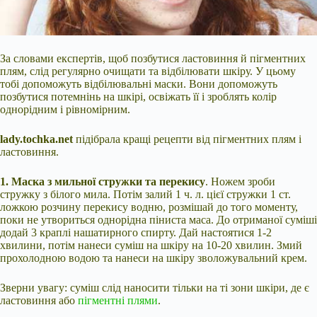
За словами експертів, щоб позбутися ластовиння й пігментних
плям, слід регулярно очищати та відбілювати шкіру. У цьому
тобі допоможуть відбілювальні маски. Вони допоможуть
позбутися потемнінь на шкірі, освіжать її і зроблять колір
однорідним і рівномірним.
lady.tochka.net
підібрала кращі рецепти від пігментних плям і
ластовиння.
1. Маска з мильної стружки та перекису
. Ножем зроби
стружку з білого мила. Потім залий 1 ч. л. цієї стружки 1 ст.
ложкою розчину перекису водню, розмішай до того
моменту,
поки не утвориться однорідна піниста маса. До отриманої суміші
додай 3 краплі нашатирного спирту. Дай настоятися 1-2
хвилини, потім нанеси суміш на шкіру на 10-20 хвилин. Змий
прохолодною водою та нанеси на шкіру зволожувальний крем.
Зверни увагу: суміш слід наносити тільки на ті зони шкіри, де є
ластовиння або
пігментні плями
.