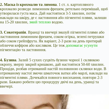
2. Маска із крохмалю та лимона
. 1 ст. л. картопляного
крохмалю розведи лимонним фрешем, ретельно перемішай, щоб
утворилася густа маса. Дай настоятися 3-5 хвилин, потім
наклади на шкіру, де є ластовиння або пігментні плями, залиши
на 15-20 хвилин,
змий теплою
водою.
3. Сокотерапія
. Вранці та ввечері змазуй пігментні плями або
ластовиння лимонним фрешем, соком огірка, зелені петрушки
або соком грейпфрута. Як варіант, 2-3 рази на день протирай
обличчя кефіром або кисляком. Це теж
допомагає усунути
пігментацію та ластовиння.
4. Бузина
. Залий 5 сухих суцвіть бузини чорної 1 склянкою
окропу, зверху закрий кришкою, дай настоятися 50-60 хвилин.
Проціди, розбав отриманий настій половиною склянки води. В
отриманому настої змочи шматочок ватки або марлі, наклади на
пігментні плями. Дочекайся повного висихання, повтори 2-3
рази. Бажано робити цю процедуру двічі на день, уранці та
ввечері.