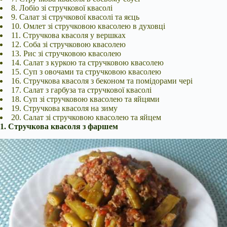
8. Лобіо зі стручкової квасолі
9. Салат зі стручкової квасолі та яєць
10. Омлет зі стручковою квасолею в духовці
11. Стручкова квасоля у вершках
12. Соба зі стручковою квасолею
13. Рис зі стручковою квасолею
14. Салат з куркою та стручковою квасолею
15. Суп з овочами та стручковою квасолею
16. Стручкова квасоля з беконом та помідорами чері
17. Салат з гарбуза та стручкової квасолі
18. Суп зі стручковою квасолею та яйцями
19. Стручкова квасоля на зиму
20. Салат зі стручковою квасолею та яйцем
1. Стручкова квасоля з фаршем