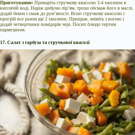
Приготування:
Приваріть стручкову квасолю 3-4 хвилини в
киплячій воді. Наріж цибулю пір’ям, трохи обсмаж його в маслі,
додай бекон і смаж до рум’яності. Всип стручкову квасолю і
прогрій все разом ще 2 хвилини. Приправ, зніміть з вогню і
додай четвертинки помідорів чері. Посип блюдо тертим
пармезаном.
17. Салат з гарбуза та стручкової квасолі