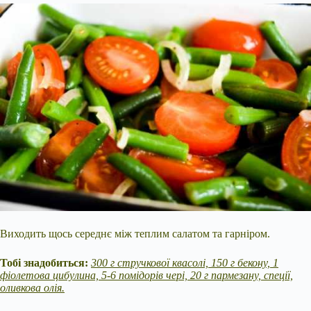
Виходить щось середнє між теплим салатом та гарніром.
Тобі знадобиться:
300 г стручкової квасолі, 150 г бекону, 1
фіолетова цибулина, 5-6 помідорів чері, 20 г пармезану, спеції,
оливкова олія.