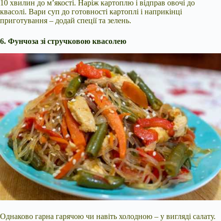
10 хвилин до м’якості. Наріж картоплю і відправ овочі до
квасолі. Вари суп до готовності картоплі і наприкінці
приготування – додай спеції та зелень.
6. Фунчоза зі стручковою квасолею
Однаково гарна гарячою чи навіть холодною – у вигляді салату.