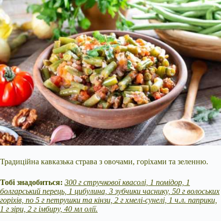
Традиційна кавказька страва з овочами, горіхами та зеленню.
Тобі знадобиться:
300 г стручкової квасолі, 1 помідор, 1
болгарський перець, 1 цибулина, 3 зубчики часнику, 50 г волоських
горіхів, по 5 г петрушки та кінзи, 2 г хмелі-сунелі, 1 ч.л. паприки,
1 г зіри, 2 г імбиру, 40 мл олії.