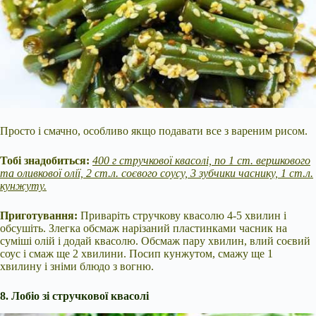
Просто і смачно, особливо якщо подавати все з вареним рисом.
Тобі знадобиться:
400 г стручкової квасолі, по 1 ст. вершкового
та оливкової олії, 2 ст.л. соєвого соусу, 3 зубчики часнику, 1 ст.л.
кунжуту.
Приготування:
Приваріть стручкову квасолю 4-5 хвилин і
обсушіть. Злегка обсмаж нарізаний пластинками часник на
суміші олій і додай квасолю. Обсмаж пару хвилин, влий соєвий
соус і смаж ще 2 хвилини. Посип кунжутом, смажу ще 1
хвилину і зніми блюдо з вогню.
8. Лобіо зі стручкової квасолі