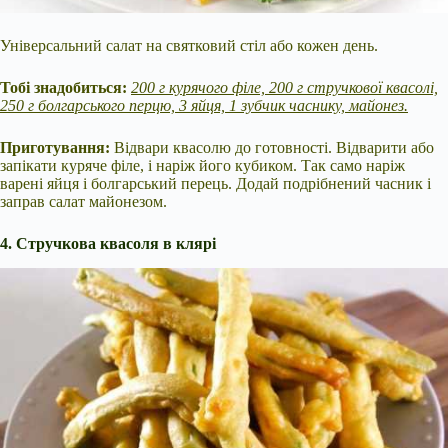
Універсальний салат на святковий стіл або кожен день.
Тобі знадобиться:
200 г курячого філе, 200 г стручкової квасолі,
250 г болгарського перцю, 3 яйця, 1 зубчик часнику, майонез.
Приготування:
Відвари квасолю до готовності. Відварити або
запікати куряче філе, і наріж його кубиком. Так само наріж
варені яйця і болгарський перець. Додай подрібнений часник і
заправ салат майонезом.
4. Стручкова квасоля в клярі