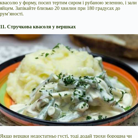
квасолю у форму, посип тертим сиром і рубаною зеленню, і зали
яйцем. Запікайте близько 20 хвилин при 180 градусах до
рум’яності.
11. Стручкова квасоля у вершках
Якщо вершки недостатньо густі, тоді додай трохи борошна чи