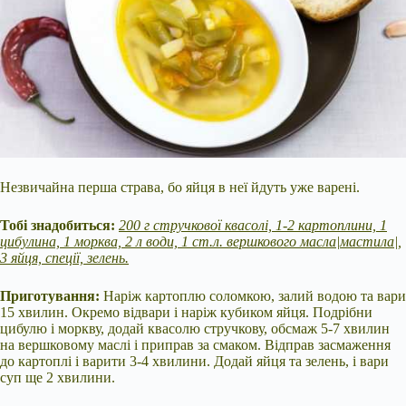
Незвичайна перша страва, бо яйця в неї йдуть уже варені.
Тобі знадобиться:
200 г стручкової квасолі, 1-2 картоплини, 1
цибулина, 1 морква, 2 л води, 1 ст.л. вершкового масла|мастила|,
3 яйця, спеції, зелень.
Приготування:
Наріж картоплю соломкою, залий водою та вари
15 хвилин. Окремо відвари і наріж кубиком яйця. Подрібни
цибулю і моркву, додай квасолю стручкову, обсмаж 5-7 хвилин
на вершковому маслі і приправ за смаком. Відправ засмаження
до картоплі і варити 3-4 хвилини. Додай яйця та зелень, і вари
суп ще 2 хвилини.