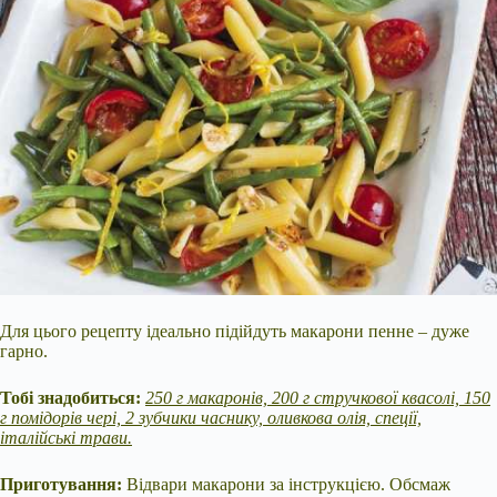
Для цього рецепту ідеально підійдуть макарони пенне – дуже
гарно.
Тобі знадобиться:
250 г макаронів, 200 г стручкової квасолі, 150
г помідорів чері, 2 зубчики часнику, оливкова олія, спеції,
італійські трави.
Приготування:
Відвари макарони за інструкцією. Обсмаж