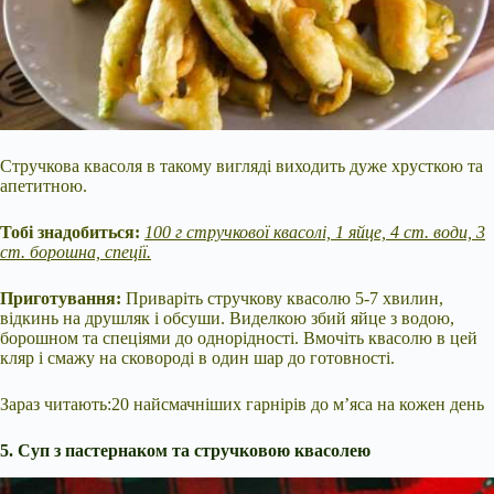
Стручкова квасоля в такому вигляді виходить дуже хрусткою та
апетитною.
Тобі знадобиться:
100 г стручкової квасолі, 1 яйце, 4 ст. води, 3
ст. борошна, спеції.
Приготування:
Приваріть стручкову квасолю 5-7 хвилин,
відкинь на друшляк і обсуши. Виделкою збий яйце з водою,
борошном та спеціями до однорідності. Вмочіть квасолю в цей
кляр і смажу на сковороді в один шар до готовності.
Зараз читають:20 найсмачніших гарнірів до м’яса на кожен день
5. Суп з пастернаком та стручковою квасолею