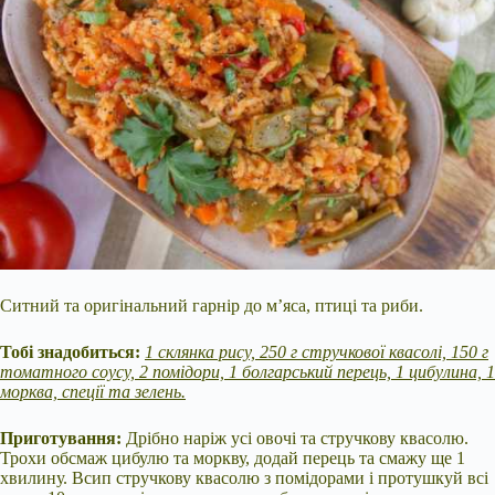
Ситний та оригінальний гарнір до м’яса, птиці та риби.
Тобі знадобиться:
1 склянка рису, 250 г стручкової квасолі, 150 г
томатного соусу, 2 помідори, 1 болгарський перець, 1 цибулина, 1
морква, спеції та зелень.
Приготування:
Дрібно наріж усі овочі та стручкову квасолю.
Трохи обсмаж цибулю та моркву, додай перець та смажу ще 1
хвилину. Всип стручкову квасолю з помідорами і протушкуй всі