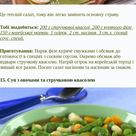
Це теплий салат, тому він легко замінить основну страву.
Тобі знадобиться:
200 г стручкової квасолі, 200 г курячого філе,
150 г корейської моркви, 1 огірок, 2 ст. насіння, 3 ст.л. соєвий
соус, спеції.
Приготування:
Наріж філе куряче смужками і обсмаж до
готовності в спеціях з соєвим соусом. Окремо обсмаж або
відвари стручкову квасолю. Натрій огірок на корейській тертці і
змішай все разом. Посип салат насінням та насінням за смаком.
15. Суп з овочами та стручковою квасолею