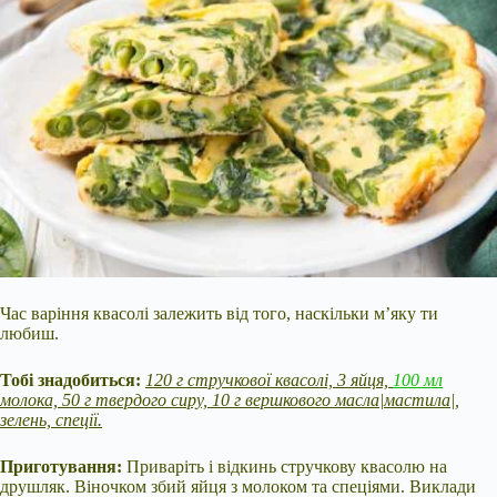
Час варіння квасолі залежить від того, наскільки м’яку ти
любиш.
Тобі знадобиться:
120 г стручкової квасолі, 3 яйця,
100 мл
молока, 50 г твердого сиру, 10 г вершкового масла|мастила|,
зелень, спеції.
Приготування:
Приваріть і відкинь стручкову квасолю на
друшляк. Віночком збий яйця з молоком та спеціями. Виклади