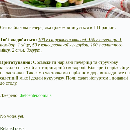
Ситна білкова вечеря, яка цілком вписується в ПП раціон.
Тобі знадобиться:
100 г стручкової квасолі, 150 г печериць, 1
помідор, 1 яйце, 50 г консервованої кукурудзи, 100 г салатного
міксу, 2 ст.л. йогурт.
Приготування:
Обсмажити нарізані печериці та стручкову
квасолю на сухій антипригарній сковороді. Відвари і наріж яйце
на часточки. Так само часточками наріж помідор, виклади все на
салатний мікс і додай кукурудзу. Поли салат йогуртом і подавай
до столу.
Джерело:
dietcenter.com.ua
Submit Rating
Rate this item:
No votes yet.
Related posts: