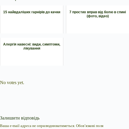
15 найвдаліших гарнірів до качки
7 простих вправ від болю в спині
(фото, відео)
Алергія навесні: види, симптоми,
лікування
Submit Rating
Rate this item:
No votes yet.
Залишити відповідь
Ваша e-mail адреса не оприлюднюватиметься.
Обов’язкові поля