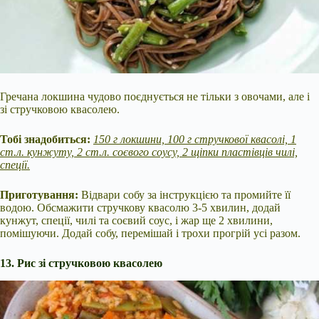
Гречана локшина чудово поєднується не тільки з овочами, але і
зі стручковою квасолею.
Тобі знадобиться:
150 г локшини, 100 г стручкової квасолі, 1
ст.л. кунжуту, 2 ст.л. соєвого соусу, 2 щіпки пластівців чилі,
спеції.
Приготування:
Відвари собу за інструкцією та промийте її
водою. Обсмажити стручкову квасолю 3-5 хвилин, додай
кунжут, спеції, чилі та соєвий соус, і жар ще 2 хвилини,
помішуючи. Додай собу, перемішай і трохи прогрій усі разом.
13. Рис зі стручковою квасолею