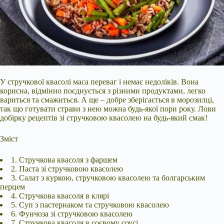
У стручкової квасолі маса переваг і немає недоліків. Вона
корисна, відмінно поєднується з різними продуктами, легко
вариться та смажиться. А ще – добре зберігається в морозилці,
так що готувати страви з нею можна будь-якої пори року. Лови
добірку рецептів зі стручковою квасолею на будь-який смак!
Зміст
1. Стручкова квасоля з фаршем
2. Паста зі стручковою квасолею
3. Салат з куркою, стручковою квасолею та болгарським
перцем
4. Стручкова квасоля в клярі
5. Суп з пастернаком та стручковою
квасолею
6. Фунчоза зі стручковою квасолею
7. Стручкова квасоля в соєвому соусі