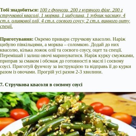
Тобі знадобиться:
100 г фунчози, 200 г курячого філе, 200 г
стручкової квасолі, 1 морква, 1 цибулина, 1 зубчик часнику, 4
ст.л. оливкової олії, 4 ст.л. соєвого соусу, 2 ст.л. винного оцту,
спеції.
Приготування:
Окремо привари стручкову квасолю. Наріж
цибулю півкільцями, а морква – соломкою. Додай до них
квасолю, кілька ложок олії та соєвого соусу, оцет та спеції.
Перемішай і залиш овочі маринуватися. Наріж курку смужками,
приправ за смаком і обсмаж до готовності в маслі і соєвому
соусі. Приготуй фунчозу за інструкцією та відправь її до курки
разом із овочами. Прогрій усі разом 2-3 хвилини.
7. Стручкова квасоля в соєвому соусі