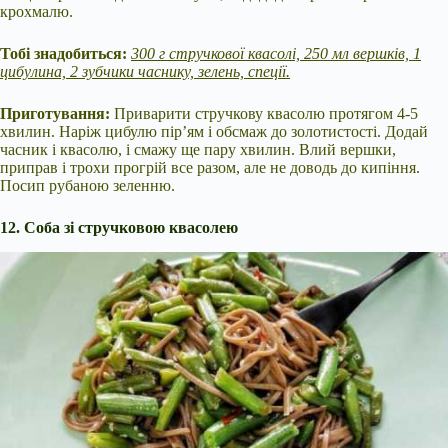
крохмалю.
Тобі знадобиться:
300 г стручкової квасолі, 250 мл вершків, 1
цибулина, 2 зубчики часнику, зелень, спеції.
Приготування:
Приварити стручкову квасолю протягом 4-5
хвилин. Наріж цибулю пір’ям і обсмаж до золотистості. Додай
часник і квасолю, і смажу ще пару хвилин. Влий вершки,
приправ і трохи прогрій все разом, але не доводь до кипіння.
Посип рубаною зеленню.
12. Соба зі стручковою квасолею