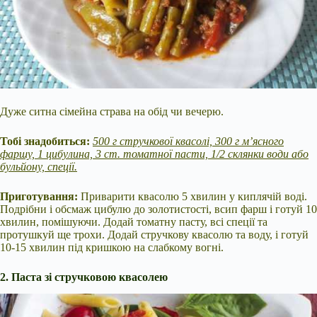
Дуже ситна сімейна страва на обід чи вечерю.
Тобі знадобиться:
500 г стручкової квасолі, 300 г м’ясного
фаршу, 1 цибулина, 3 ст. томатної пасти, 1/2 склянки води або
бульйону, спеції.
Приготування:
Приварити квасолю 5 хвилин у киплячій воді.
Подрібни і обсмаж цибулю до золотистості, всип фарш і готуй 10
хвилин, помішуючи. Додай томатну пасту, всі спеції та
протушкуй ще трохи. Додай стручкову квасолю та воду, і готуй
10-15 хвилин під кришкою на слабкому вогні.
2. Паста зі стручковою квасолею