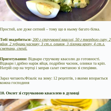
Простий, але дуже ситний – тому що в ньому багато білка.
Тобі знадобиться:
200 г стручкової квасолі, 50 г твердого сиру, 2
яйця, 2 зубчики часнику, 3 ст.л. оливок, 3 гілочки кропу, 4 ст.л.
сметани, спеції.
Приготування:
Відвари стручкову квасолю до готовності.
Відвари і дрібно наріж яйця, подрібни часник, оливки та кріп.
Натрій сир на тертці і заправ салат сметаною зі спеціями.
Зараз читають:Фізаліс на зиму: 12 рецептів, з якими впорається
кожна господиня
10. Омлет зі стручковою квасолею в духовці