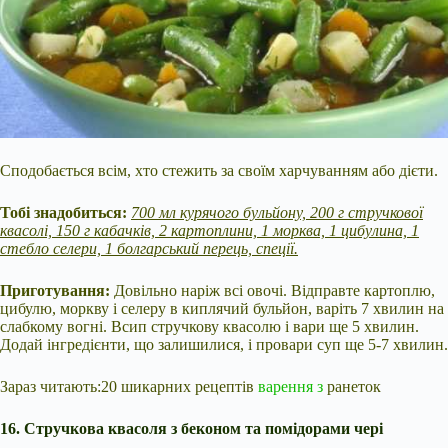
Сподобається всім, хто стежить за своїм харчуванням або дієти.
Тобі знадобиться:
700 мл курячого бульйону, 200 г стручкової
квасолі, 150 г кабачків, 2 картоплини, 1 морква, 1 цибулина, 1
стебло селери, 1 болгарський перець, спеції.
Приготування:
Довільно наріж всі овочі. Відправте картоплю,
цибулю, моркву і селеру в киплячий бульйон, варіть 7 хвилин на
слабкому вогні. Всип стручкову квасолю і вари ще 5 хвилин.
Додай інгредієнти, що залишилися, і провари суп ще 5-7 хвилин.
Зараз читають:20 шикарних рецептів
варення з
ранеток
16. Стручкова квасоля з беконом та помідорами чері