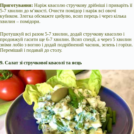
Приготування:
Наріж квасолю стручкову дрібніші і приваріть її
5-7 хвилин до м’якості. Очисти помідор і наріж всі овочі
кубиком. Злегка обсмажте цибулю, всип перець і через кілька
хвилин – помідори.
Протушкуй всі разом 5-7 хвилин, додай стручкову квасолю і
продовжуй гасити ще 6-7 хвилин. Всип спеції, а через 5 хвилин
зніми лобіо з вогню і додай подрібнений часник, зелень і горіхи.
Перемішай і подавай до столу.
9. Салат зі стручкової квасолі та яєць