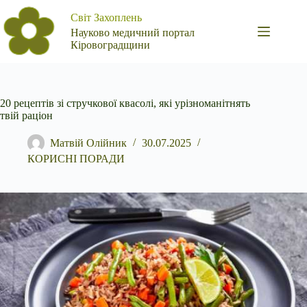
Перейти
Світ Захоплень
до
вмісту
Науково медичний портал
Кіровоградщини
20 рецептів зі стручкової квасолі, які урізноманітнять
твій раціон
Матвій Олійник
30.07.2025
КОРИСНІ ПОРАДИ