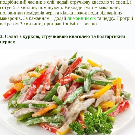
подрібнений часник в олії, додай стручкову квасолю та спеції, і
готуй 5-7 хвилин, помішуючи. Виклади туди ж макарони,
половинки помідорів чері та кілька ложок води від варіння
макаронів. За бажанням – додай
лимонний сік
та цедру. Прогрій
всі разом 3 хвилини, приправ і зніміть з вогню.
3. Салат з куркою, стручковою квасолею та болгарським
перцем