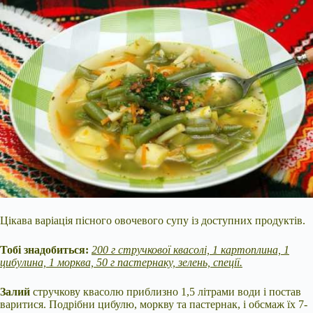
Цікава варіація пісного овочевого супу із доступних продуктів.
Тобі знадобиться:
200 г стручкової квасолі, 1 картоплина, 1
цибулина, 1 морква, 50 г пастернаку, зелень, спеції.
Залий
стручкову квасолю приблизно 1,5 літрами води і постав
варитися. Подрібни цибулю, моркву та пастернак, і обсмаж їх 7-