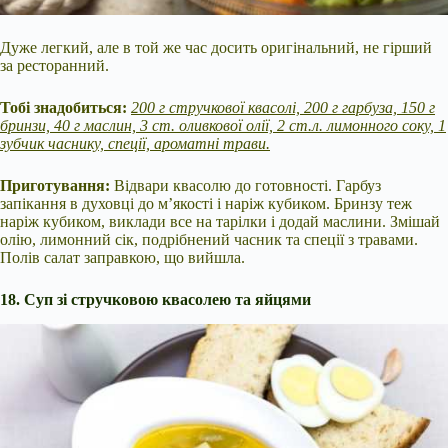
Дуже легкий, але в той же час досить оригінальний, не гірший
за ресторанний.
Тобі знадобиться:
200 г стручкової квасолі, 200 г гарбуза, 150 г
бринзи, 40 г маслин, 3 ст. оливкової олії, 2 ст.л. лимонного соку, 1
зубчик часнику, спеції, ароматні трави.
Приготування:
Відвари квасолю до готовності. Гарбуз
запікання в духовці до м’якості і наріж кубиком. Бринзу теж
наріж кубиком, виклади все на тарілки і додай маслини. Змішай
олію, лимонний сік, подрібнений часник та спеції з травами.
Полів салат заправкою, що вийшла.
18. Суп зі стручковою квасолею та яйцями