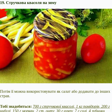
19. Стручкова квасоля на зиму
Потім її можна використовувати як салат або додавати до інших
страв.
Тобі знадобиться:
700 г стручкової квасолі, 1 кг помідорів, 200 г
цибулі, 150 г моркви, 2 ст. оцту, 30 г цукру, 7 г солі, 4 зубчики