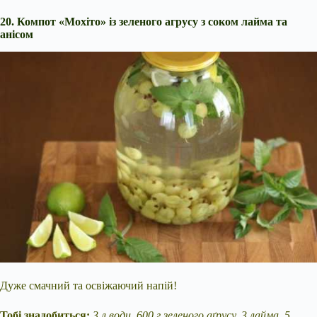
20. Компот «Мохіто» із зеленого агрусу з соком лайма та
анісом
Дуже смачний та освіжаючий напій!
Тобі знадобиться:
3 л води, 600 г зеленого аґрусу, 3 лайма, 5