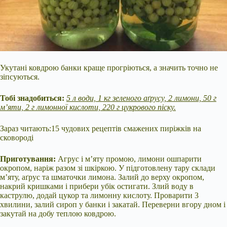
Укутані ковдрою банки краще прогріються, а значить точно не
зіпсуються.
Тобі знадобиться:
5 л води, 1 кг зеленого аґрусу, 2 лимони, 50 г
м’яти, 2 г лимонної кислоти, 220 г цукрового піску.
Зараз читають:15 чудових рецептів смажених пиріжків на
сковороді
Приготування:
Агрус і м’яту промою, лимони ошпарити
окропом, наріж разом зі шкіркою. У підготовлену тару склади
м’яту, аґрус та шматочки лимона. Залий до верху окропом,
накрий кришками і прибери убік остигати. Злий воду в
каструлю, додай цукор та лимонну кислоту. Проварити 3
хвилини, залий сироп у банки і закатай. Переверни вгору дном і
закутай на добу теплою ковдрою.