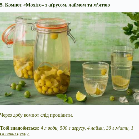
5. Компот «Мохіто» з аґрусом, лаймом та м’ятою
Через добу компот слід процідити.
Тобі знадобиться:
4 л води, 500 г агрусу, 4 лайми, 30 г м’яти, 1
склянка цукру.