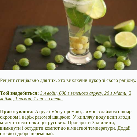
Рецепт спеціально для тих, хто виключив цукор зі свого раціону.
Тобі знадобиться:
3 л води, 600 г зеленого аґрусу, 20 г м’яти, 2
лайми, 1 лимон, 1 ст.л. стевії.
Приготування:
Агрус і м’яту промою, лимон з лаймом ошпар
окропом і наріж разом зі шкіркою. У киплячу воду всип ягоди,
м’яту та шматочки цитрусових. Проварити 3 хвилини,
вимкнути і остудити компот до кімнатної температури. Додай
стевію і добре перемішай.