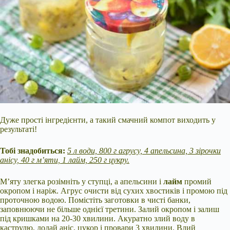
Дуже прості інгредієнти, а такий смачний компот виходить у
результаті!
Тобі знадобиться:
5 л води, 800 г агрусу, 4 апельсина, 3 зірочки
анісу, 40 г м’яти, 1 лайм, 250 г цукру.
М’яту злегка розімніть у ступці, а апельсини і
лайм
промий
окропом і наріж. Агрус очисти від сухих хвостиків і промою під
проточною водою. Помістіть заготовки в чисті банки,
заповнюючи не більше однієї третини. Залий окропом і залиш
під кришками на 20-30 хвилини. Акуратно злий воду в
каструлю, додай аніс, цукор і провари 3 хвилини. Влий