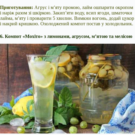
Приготування:
Агрус і м’яту промою, лайм ошпарити окропом
і наріж разом зі шкіркою. Закип’яти воду, всип ягоди, шматочки
лайма, м’яту і проварити 5 хвилин. Вимкни вогонь, додай цукор
і накрий кришкою. Охолоджений компот постав у холодильник.
6. Компот «Мохіто» з лимонами, агрусом, м’ятою та мелісою