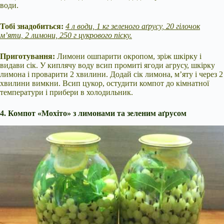
води.
Тобі знадобиться:
4 л води, 1 кг зеленого аґрусу, 20 гілочок
м’яти, 2 лимони, 250 г цукрового піску.
Приготування:
Лимони ошпарити окропом, зріж шкірку і
видави сік. У киплячу воду всип промиті ягоди агрусу, шкірку
лимона і проварити 2 хвилини. Додай сік лимона, м’яту і через 2
хвилини вимкни. Всип цукор, остудити компот до кімнатної
температури і прибери в холодильник.
4. Компот «Мохіто» з лимонами та зеленим аґрусом