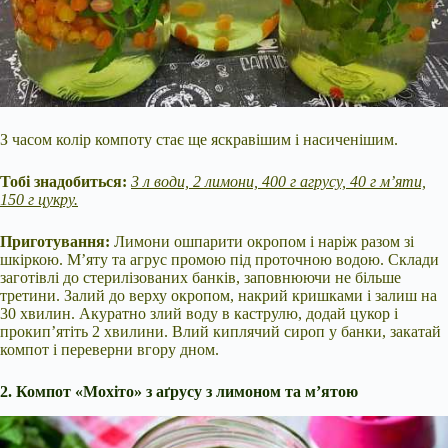
З часом колір компоту стає ще яскравішим і насиченішим.
Тобі знадобиться:
3 л води, 2 лимони, 400 г агрусу, 40 г м’яти,
150 г цукру.
Приготування:
Лимони ошпарити окропом і наріж разом зі
шкіркою. М’яту та агрус промою під проточною водою. Склади
заготівлі до стерилізованих банків, заповнюючи не більше
третини. Залий до верху окропом, накрий кришками і залиш на
30 хвилин. Акуратно злий воду в каструлю, додай цукор і
прокип’ятіть 2 хвилини. Влий киплячий сироп у банки, закатай
компот і переверни вгору дном.
2. Компот «Мохіто» з аґрусу з лимоном та м’ятою