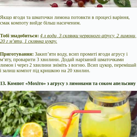
Якщо ягоди та шматочки лимона потовкти в процесі варіння,
смак компоту вийде більш насиченим.
Тобі знадобиться:
4 л води, 3 склянки червоного аґрусу, 2 лимони,
20 г м’яти, 1 склянка цукру.
Приготування:
Закип’яти воду, всип промиті ягоди агрусу і
м’яту, проварити 3 хвилини. Додай нарізаний шматочками
лимон і через 2 хвилини зніміть з вогню. Всип цукор, перемішай
і залиш компот під кришкою на 20 хвилин.
13. Компот «Мохіто» з агрусу з лимонами та соком апельсину