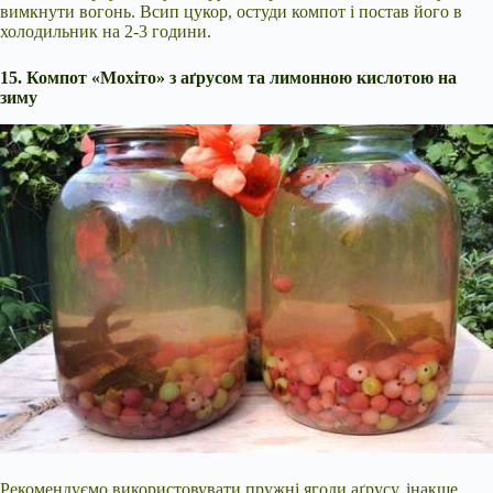
вимкнути вогонь. Всип цукор, остуди компот і постав його в
холодильник на 2-3 години.
15. Компот «Мохіто» з аґрусом та лимонною кислотою на
зиму
Рекомендуємо використовувати пружні ягоди аґрусу, інакше