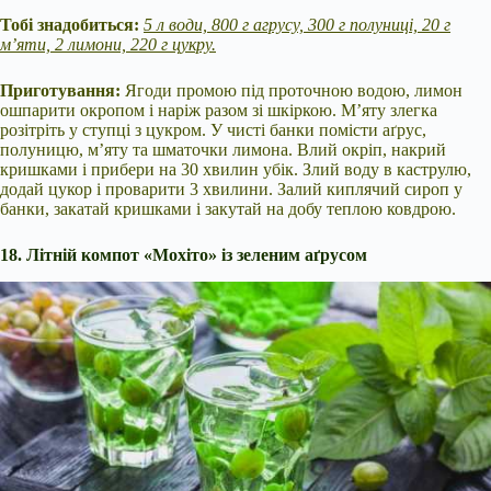
Тобі знадобиться:
5 л води, 800 г агрусу, 300 г полуниці, 20 г
м’яти, 2 лимони, 220 г цукру.
Приготування:
Ягоди промою під проточною водою, лимон
ошпарити окропом і наріж разом зі шкіркою. М’яту злегка
розітріть у ступці з цукром. У чисті банки помісти аґрус,
полуницю, м’яту та шматочки лимона. Влий окріп, накрий
кришками і прибери на 30 хвилин убік. Злий воду в каструлю,
додай цукор і проварити 3 хвилини. Залий киплячий сироп у
банки, закатай кришками і закутай на добу теплою ковдрою.
18. Літній компот «Мохіто» із зеленим аґрусом