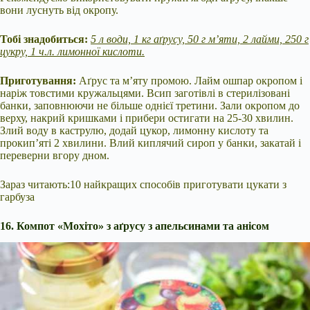
вони луснуть від окропу.
Тобі знадобиться:
5 л води, 1 кг аґрусу, 50 г м’яти, 2 лайми, 250 г
цукру, 1 ч.л. лимонної кислоти.
Приготування:
Аґрус та м’яту промою. Лайм ошпар окропом і
наріж товстими кружальцями. Всип заготівлі в стерилізовані
банки, заповнюючи не більше однієї третини. Зали окропом до
верху, накрий кришками і прибери остигати на 25-30 хвилин.
Злий воду в каструлю, додай цукор, лимонну кислоту та
прокип’яті 2 хвилини. Влий киплячий сироп у банки, закатай і
переверни вгору дном.
Зараз читають:10 найкращих способів приготувати цукати з
гарбуза
16. Компот «Мохіто» з аґрусу з апельсинами та анісом