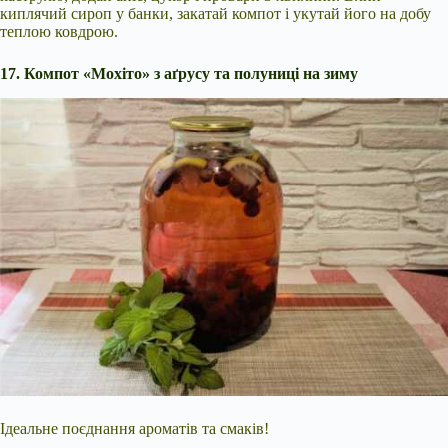
киплячий сироп у банки, закатай компот і укутай його на добу
теплою ковдрою.
17. Компот «Мохіто» з аґрусу та полуниці на зиму
Ідеальне поєднання ароматів та смаків!