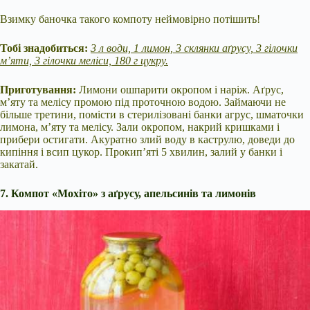
Взимку баночка такого компоту неймовірно потішить!
Тобі знадобиться:
3 л води, 1 лимон, 3 склянки аґрусу, 3 гілочки
м’яти, 3 гілочки меліси, 180 г цукру.
Приготування:
Лимони ошпарити окропом і наріж. Аґрус,
м’яту та мелісу промою під проточною водою. Займаючи не
більше третини, помісти в стерилізовані банки агрус, шматочки
лимона, м’яту та мелісу. Зали окропом, накрий кришками і
прибери остигати. Акуратно злий воду в каструлю, доведи до
кипіння і всип цукор. Прокип’яті 5 хвилин, залий у банки і
закатай.
7. Компот «Мохіто» з аґрусу, апельсинів та лимонів