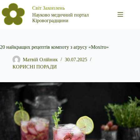
Перейти
Світ Захоплень
до
вмісту
Науково медичний портал
Кіровоградщини
20 найкращих рецептів компоту з аґрусу «Мохіто»
Матвій Олійник
30.07.2025
КОРИСНІ ПОРАДИ