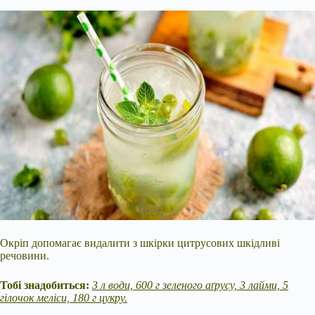
Окріп допомагає видалити з шкірки цитрусових шкідливі
речовини.
Тобі знадобиться:
3 л води, 600 г зеленого аґрусу, 3 лайми, 5
гілочок меліси, 180 г цукру.