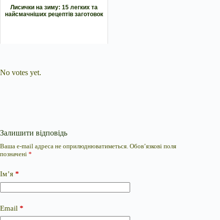
Лисички на зиму: 15 легких та
найсмачніших рецептів заготовок
Submit Rating
Rate this item:
No votes yet.
Залишити відповідь
Ваша e-mail адреса не оприлюднюватиметься.
Обов’язкові поля
позначені
*
Ім’я
*
Email
*