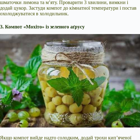
шматочки лимона та м’яту. Проварити 3 хвилини, вимкни і
додай цукор. Застуди компот до кімнатної температури і постав
охолоджуватися в холодильник.
3. Компот «Мохіто» із зеленого аґрусу
Якщо компот вийде надто солодким, додай трохи кип’яченої