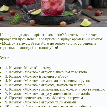
Набридли однакові варіанти компотів? Значить, настав час
пробувати щось нове! Тебе приємно здивує ароматний компот
«Мохіто» з аґрусу. Звари його по одному з цих 20 рецептів,
гарненько охолоди і насолоджуйся!
Зміст
1. Компот “Мохіто” на зиму
2. Компот «Мохіто» з аґрусу з лимоном та м’ятою
3. Компот «Мохіто» із зеленого аґрусу
4. Компот «Мохіто» з лимонами та зеленим аґрусом
5. Компот «Мохіто» з аґрусом, лаймом та м’ятою
6. Компот «Мохіто» з лимонами, агрусом, м’ятою та
мелісою
7. Компот «Мохіто» з аґрусу, апельсинів та лимонів
8. Простий рецепт компоту «Мохіто» з аґрусом
9. Компот «Мохіто» з аґрусом та лимонами
10. Домашній компот «Мохіто» з аґрусом та лаймом