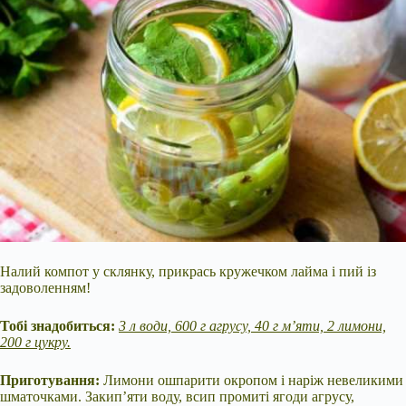
Налий компот у склянку, прикрась кружечком лайма і пий із
задоволенням!
Тобі знадобиться:
3 л води, 600 г агрусу, 40 г м’яти, 2 лимони,
200 г цукру.
Приготування:
Лимони ошпарити окропом і наріж невеликими
шматочками. Закип’яти воду, всип промиті ягоди агрусу,