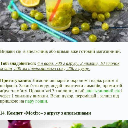
Видави сік із апельсинів або візьми вже готовий магазинний.
Тобі знадобиться:
4 л води, 700 г агрусу, 2 лимони, 10 гілочок
м’яти, 500 мл апельсинового соку, 200 г цукру.
Приготування:
Лимони ошпарити окропом і наріж разом зі
шкіркою. Закип’яти воду, додай шматочки лимонів, промитий
аґрус та м’яту. Прокип’яті 3 хвилини, влий
апельсиновий сік
і
через 1 хвилину вимкни. Всип цукор, перемішай і залиш під
кришкою на
пару годин
.
14. Компот «Мохіто» з аґрусу з апельсинами