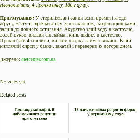
гілочок м’яти, 4 зірочки анісу, 180 г цукру.
Приготування:
У стерилізовані банки всип промиті ягоди
аґрусу, м’яту та зірочки анісу. Зали окропом, накрий кришками і
залиш до повного остигання. Акуратно злий воду в каструлю,
додай цукор, видави сік лайма і кинь шкірку в каструлю.
Прокип’яти 4 хвилини, вилови шкірку лайма і викинь. Влий
киплячий сироп у банки, закатай і переверни їх догори дном.
Джерело:
dietcenter.com.ua
Submit Rating
Rate this item:
No votes yet.
Related posts:
Голландські вафлі: 6
12 найсмачніших рецептів форелі
найсмачніших рецептів
у вершковому соусі
приготування