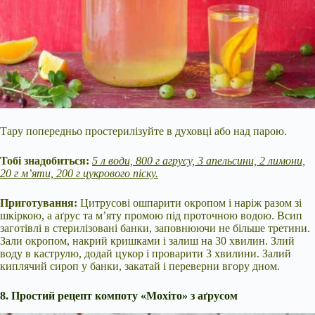
Тару попередньо простерилізуйте в духовці або над парою.
Тобі знадобиться:
5 л води, 800 г агрусу, 3 апельсини, 2 лимони,
20 г м’яти, 200 г цукрового піску.
Приготування:
Цитрусові ошпарити окропом і наріж разом зі
шкіркою, а аґрус та м’яту промою під проточною водою. Всип
заготівлі в стерилізовані банки, заповнюючи не більше третини.
Зали окропом, накрий кришками і залиш на 30 хвилин. Злий
воду в каструлю, додай цукор і проварити 3 хвилини. Залий
киплячий сироп у банки, закатай і переверни вгору дном.
8. Простий рецепт компоту «Мохіто» з аґрусом