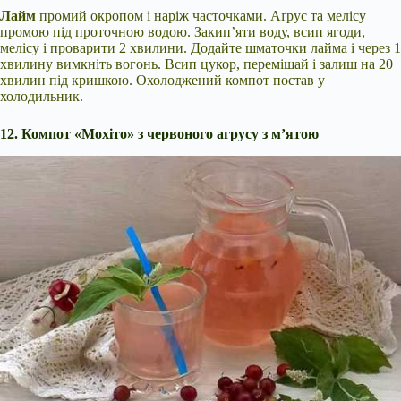
Лайм
промий окропом і наріж часточками. Аґрус та мелісу
промою під проточною водою. Закип’яти воду, всип ягоди,
мелісу і проварити 2 хвилини. Додайте шматочки лайма і через 1
хвилину вимкніть вогонь. Всип цукор, перемішай і залиш на 20
хвилин під кришкою. Охолоджений компот постав у
холодильник.
12. Компот «Мохіто» з червоного агрусу з м’ятою