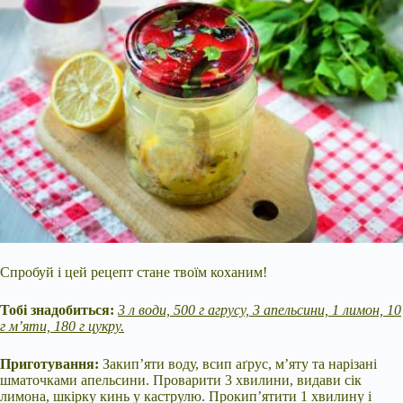
Спробуй і цей рецепт стане твоїм коханим!
Тобі знадобиться:
3 л води, 500 г агрусу, 3 апельсини, 1 лимон, 10
г м’яти, 180 г цукру.
Приготування:
Закип’яти воду, всип аґрус, м’яту та нарізані
шматочками апельсини. Проварити 3 хвилини, видави сік
лимона, шкірку кинь у каструлю. Прокип’ятити 1 хвилину і