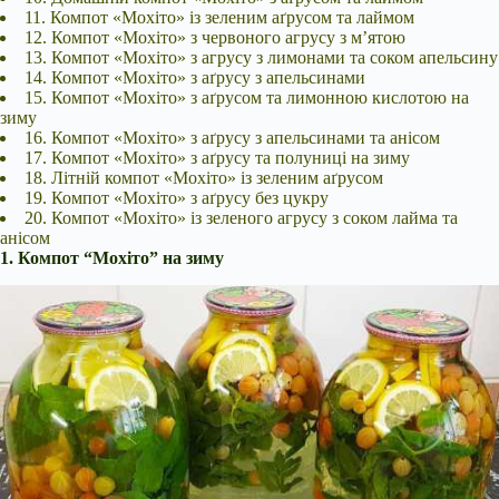
11. Компот «Мохіто» із зеленим аґрусом та лаймом
12. Компот «Мохіто» з червоного агрусу з м’ятою
13. Компот «Мохіто» з агрусу з лимонами та соком апельсину
14. Компот «Мохіто» з аґрусу з апельсинами
15. Компот «Мохіто» з аґрусом та лимонною кислотою на
зиму
16. Компот «Мохіто» з аґрусу з апельсинами та анісом
17. Компот «Мохіто» з аґрусу та полуниці на зиму
18. Літній компот «Мохіто» із зеленим аґрусом
19. Компот «Мохіто» з аґрусу без цукру
20. Компот «Мохіто» із зеленого агрусу з соком лайма та
анісом
1. Компот “Мохіто” на зиму