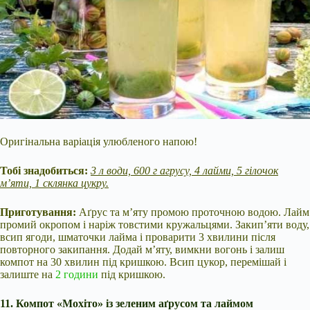
Оригінальна варіація улюбленого напою!
Тобі знадобиться:
3 л води, 600 г агрусу, 4 лайми, 5 гілочок
м’яти, 1 склянка цукру.
Приготування:
Аґрус та м’яту промою проточною водою. Лайм
промий окропом і наріж товстими кружальцями. Закип’яти воду,
всип ягоди, шматочки лайма і проварити 3 хвилини після
повторного закипання. Додай м’яту, вимкни вогонь і залиш
компот на 30 хвилин під кришкою. Всип цукор, перемішай і
залиште на
2 години
під кришкою.
11. Компот «Мохіто» із зеленим аґрусом та лаймом