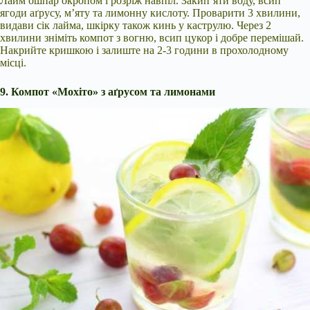
Лайм ошпар окропом і розріж навпіл. Закип’яти воду, всип
ягоди аґрусу, м’яту та лимонну кислоту. Проварити 3 хвилини,
видави сік лайма, шкірку також кинь у каструлю. Через 2
хвилини зніміть компот з вогню, всип цукор і добре перемішай.
Накрийте кришкою і залиште на 2-3 години в прохолодному
місці.
9. Компот «Мохіто» з аґрусом та лимонами