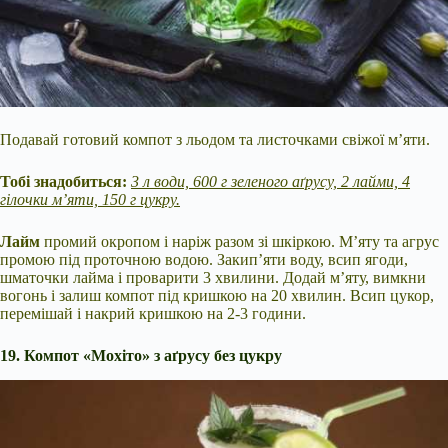
Подавай готовий компот з льодом та листочками свіжої м’яти.
Тобі знадобиться:
3 л води, 600 г зеленого аґрусу, 2 лайми, 4
гілочки м’яти, 150 г цукру.
Лайм
промий окропом і наріж разом зі шкіркою. М’яту та агрус
промою під проточною водою. Закип’яти воду, всип ягоди,
шматочки лайма і проварити 3 хвилини. Додай м’яту, вимкни
вогонь і залиш компот під кришкою на 20 хвилин. Всип цукор,
перемішай і накрий кришкою на 2-3 години.
19. Компот «Мохіто» з аґрусу без цукру