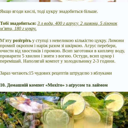
Якщо ягоди кислі, тоді цукру знадобиться більше.
Тобі знадобиться:
3 л води, 400 г агрусу, 2 лимони, 5 гілочок
м’яти, 180 г цукру.
М’яту
розітріть
у ступці з невеликою кількістю цукру. Лимони
промий окропом і наріж разом зі шкіркою. Агрус перебери,
очисти від хвостиків і промою. Всип заготовки в киплячу воду,
проварити 5 хвилин і зняти з вогню. Остуди, всип цукор і
перемішай. Наполягай компот у холодильнику 2-3 години.
Зараз читають:15 чудових рецептів штруделю з яблуками
10. Домашній компот «Мохіто» з аґрусом та лаймом