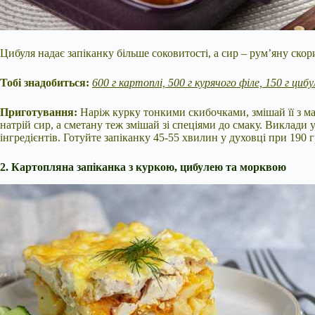
Цибуля надає запіканку більше соковитості, а сир – рум’яну скор
Тобі знадобиться:
600 г картоплі, 500 г курячого філе, 150 г цибу
Приготування:
Наріж курку тонкими скибочками, змішай її з м
натрій сир, а сметану теж змішай зі спеціями до смаку. Виклади
інгредієнтів. Готуйте запіканку 45-55 хвилин у духовці при 190 г
2. Картопляна запіканка з куркою, цибулею та морквою