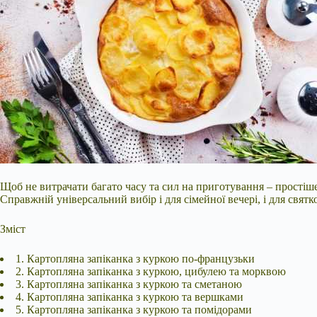
Щоб не витрачати багато часу та сил на приготування – простіш
Справжній універсальний вибір і для сімейної вечері, і для святк
Зміст
1. Картопляна запіканка з куркою по-французьки
2. Картопляна запіканка з куркою, цибулею та морквою
3. Картопляна запіканка з куркою та сметаною
4. Картопляна запіканка з куркою та вершками
5.
Картопляна запіканка з куркою та помідорами