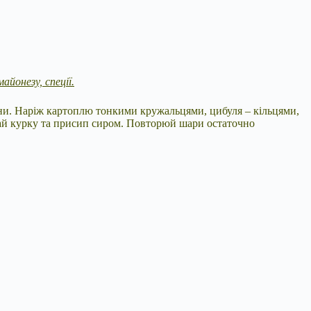
айонезу, спеції.
ини. Наріж картоплю тонкими кружальцями, цибуля – кільцями,
одай курку та присип сиром. Повторюй шари остаточно