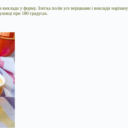
а виклади у форму. Злегка полів усе вершками і виклади наріза
уховці при 180 градусах.