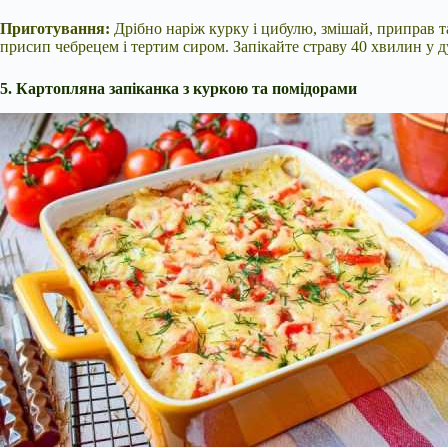
Приготування:
Дрібно наріж курку і цибулю, змішай, приправ т
присип чебрецем і тертим сиром. Запікайте страву 40 хвилин у д
5. Картопляна запіканка з куркою та помідорами