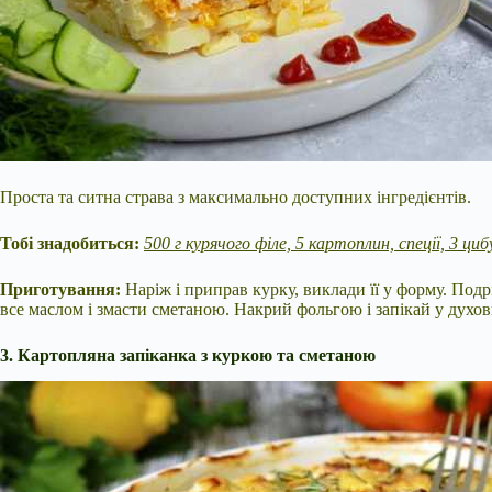
Проста та ситна страва з максимально доступних інгредієнтів.
Тобі знадобиться:
500 г курячого філе, 5 картоплин, спеції, 3 ци
Приготування:
Наріж і приправ курку, виклади її у форму. Подр
все маслом і змасти сметаною. Накрий фольгою і запікай у духов
3. Картопляна запіканка з куркою та сметаною