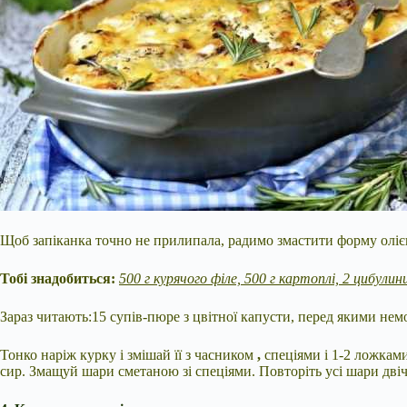
Щоб запіканка точно не прилипала, радимо змастити форму оліє
Тобі знадобиться:
500 г курячого філе, 500 г картоплі, 2 цибулин
Зараз читають:15 супів-пюре з цвітної капусти, перед якими не
Тонко наріж курку і змішай її з часником
,
спеціями і 1-2 ложкам
сир. Змащуй шари сметаною зі спеціями. Повторіть усі шари двічі