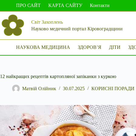
Перейти
ПРО САЙТ
КАРТА САЙТУ
Контакти
до
вмісту
Світ Захоплень
Науково медичний портал Кіровоградщини
НАУКОВА МЕДИЦИНА
ЗДОРОВ’Я
ДІТИ
ЗД
12 найкращих рецептів картопляної запіканки з куркою
Матвій Олійник
30.07.2025
КОРИСНІ ПОРАДИ