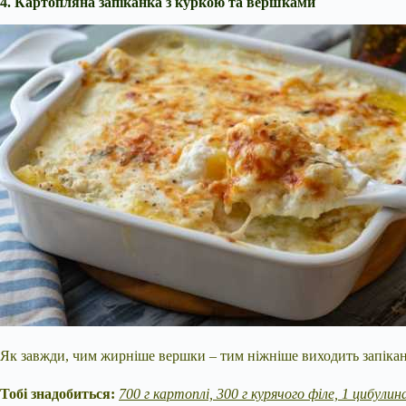
4. Картопляна запіканка з куркою та вершками
Як завжди, чим жирніше вершки – тим ніжніше виходить запікан
Тобі знадобиться:
700 г картоплі, 300 г курячого філе, 1 цибулина