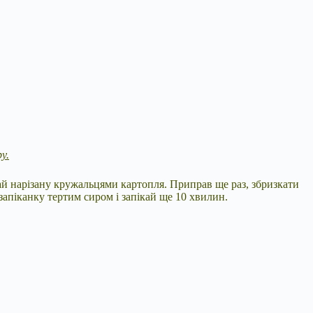
у.
дай нарізану кружальцями картопля. Приправ ще раз, збризкати
запіканку тертим сиром і запікай ще 10 хвилин.