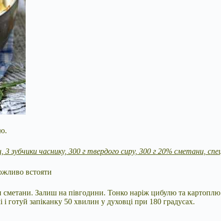
ю.
и, 3 зубчики часнику, 300 г твердого сиру, 300 г 20% сметани, спе
можливо встояти
и сметани. Залиш на півгодини. Тонко наріж цибулю та картопл
 і готуй запіканку 50 хвилин у духовці при 180 градусах.