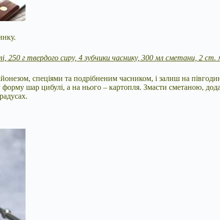
инку.
лі, 250 г твердого сиру, 4 зубчики часнику, 300 мл сметани, 2 ст. м
айонезом, спеціями та подрібненим часником, і залиш на півгод
 у форму шар цибулі, а на нього – картопля. Змасти сметаною, д
радусах.