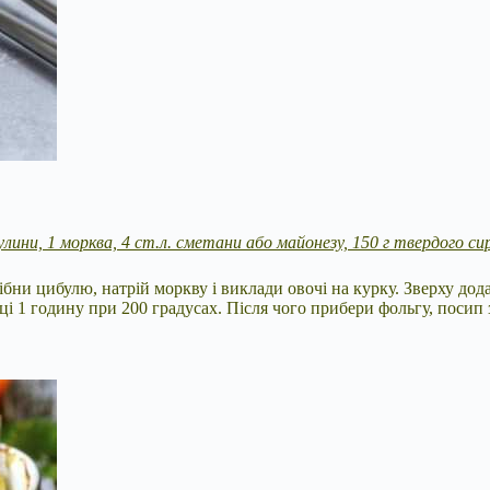
булини, 1 морква, 4 ст.л. сметани або майонезу, 150 г твердого сир
ібни цибулю, натрій моркву і виклади овочі на курку. Зверху до
ці 1 годину при 200 градусах. Після чого прибери фольгу, посип 