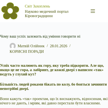
Перейти
Світ Захоплень
до
вмісту
Науково медичний портал
Кіровоградщини
Чому ваш успіх залежить від уміння говорити ні
Матвій Олійник
28.01.2026
КОРИСНІ ПОРАДИ
Успіх часто малюють як гору, яку треба підкорити. Але що,
якщо це не гора, а лабіринт, де кожні двері з написом «так»
ведуть у глухий кут?
Більшість людей роками біжать по колу, бо бояться зачинити
непотрібні двері.
Вони кажуть «так» проектам, що їх виснажують, відносинам, які
нічого не дають, і мріям, які давно перестали бути власними.