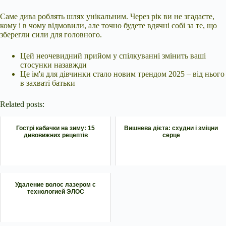
Саме дива роблять шлях унікальним. Через рік ви не згадаєте,
кому і в чому відмовили, але точно будете вдячні собі за те, що
зберегли сили для головного.
Цей неочевидний прийом у спілкуванні змінить ваші
стосунки назавжди
Це ім'я для дівчинки стало новим трендом 2025 – від нього
в захваті батьки
Related posts:
Гострі кабачки на зиму: 15
Вишнева дієта: схудни і зміцни
дивовижних рецептів
серце
Удаление волос лазером с
технологией ЭЛОС