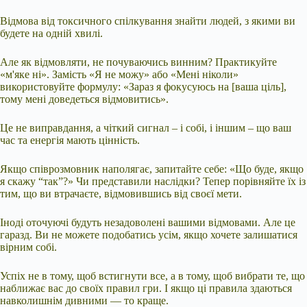
Відмова від токсичного спілкування знайти людей, з якими ви
будете на одній хвилі.
Але як відмовляти, не почуваючись винним? Практикуйте
«м'яке ні». Замість «Я не можу» або «Мені ніколи»
використовуйте формулу: «Зараз я фокусуюсь на [ваша ціль],
тому мені доведеться відмовитись».
Це не виправдання, а чіткий сигнал – і собі, і іншим – що ваш
час та енергія мають цінність.
Якщо співрозмовник наполягає, запитайте себе: «Що буде, якщо
я скажу “так”?» Чи представили наслідки? Тепер порівняйте їх із
тим, що ви втрачаєте, відмовившись від своєї мети.
Іноді оточуючі будуть незадоволені вашими відмовами. Але це
гаразд. Ви не можете подобатись усім, якщо хочете залишатися
вірним собі.
Успіх не в тому, щоб встигнути все, а в тому, щоб вибрати те, що
наближає вас до своїх правил гри. І якщо ці правила здаються
навколишнім дивними — то краще.