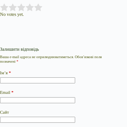
Submit Rating
Rate this item:
No votes yet.
Залишити відповідь
Ваша e-mail адреса не оприлюднюватиметься.
Обов’язкові поля
позначені
*
Ім’я
*
Email
*
Сайт