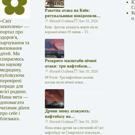
К
С
Ракетна атака на Київ:
К
рятувальники повідомили
и
«Світ
про 15 поранених
Матвій Олійник
Лип 19, 2026
захоплень» —
Київ: Зростає кількість жертв після
портал про
ворожої атаки 19 липня – 15
здоров'я,
поранених Унаслідок нещодавньої
російської агресії, що сталася у
харчування та
столиці…
виховання
дітей. Ми
спираємось
Розкрито масштаби нічної
на наукову
атаки: три нафтобази
медицину,
палають у Ставрополі –
Матвій Олійник
Лип 19, 2026
публікуючи
OSINT-аналіз
## Росія: Три нафтобази охопив
перевірені
вогонь після нічної атаки
поради для
безпілотників на Related posts:Спалах
всієї родини.
Еболи набирав обертів: "Лікарі без
Наша мета —
кордонів" б'ють…
допомагати
читачам дбати
Дрони знову атакують:
про себе і
нафтобазу на
близьких.
Ставропольщині вражено
Матвій Олійник
Лип 19, 2026
втретє за два тижні
Нова атака дронів на ключовий об’єкт:
нафтобазу на Ставропіллі атакували