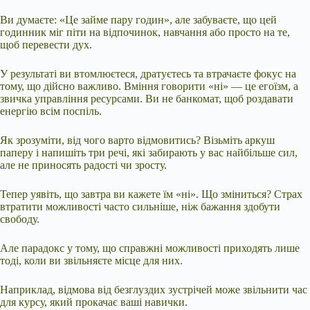
Ви думаєте: «Це займе пару годин», але забуваєте, що цей
годинник міг піти на відпочинок, навчання або просто на те,
щоб перевести дух.
У результаті ви втомлюєтеся, дратуєтесь та втрачаєте фокус на
тому, що дійсно важливо. Вміння говорити «ні» — це егоїзм, а
звичка управління ресурсами. Ви не банкомат, щоб роздавати
енергію всім поспіль.
Як зрозуміти, від чого варто відмовитись? Візьміть аркуш
паперу і напишіть три речі, які забирають у вас найбільше сил,
але не приносять радості чи зросту.
Тепер уявіть, що завтра ви кажете їм «ні». Що зміниться? Страх
втратити можливості часто сильніше, ніж бажання здобути
свободу.
Але парадокс у тому, що справжні можливості приходять лише
тоді, коли ви звільняєте місце для них.
Наприклад, відмова від безглуздих зустрічей може звільнити час
для курсу, який прокачає ваші навички.