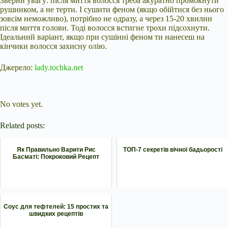
Зверни увагу: після миття волосся треба акуратно промокнути
рушником, а не терти. І сушити феном (якщо обійтися без нього
зовсім неможливо), потрібно не одразу, а через 15-20 хвилин
після миття голови. Тоді волосся встигне трохи підсохнути.
Ідеальний варіант, якщо при сушінні феном ти нанесеш на
кінчики волосся захисну олію.
Джерело:
lady.tochka.net
Submit Rating
Rate this item:
No votes yet.
Related posts:
Як Правильно Варити Рис
ТОП-7 секретів вічної бадьорості
Басматі: Покроковий Рецепт
Соус для тефтелей: 15 простих та
швидких рецептів