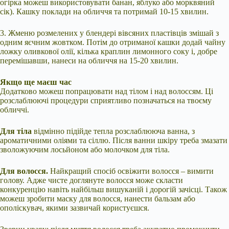
огірка можеш використовувати банан, яблуко або морквяний
сік). Кашку поклади на обличчя та потримай 10-15 хвилин.
3. Жменю розмелених у блендері вівсяних пластівців змішай з
одним яєчним жовтком. Потім до отриманої кашки додай чайну
ложку оливкової олії, кілька краплин лимонного соку і, добре
перемішавши, нанеси на обличчя на 15-20 хвилин.
Якщо ще маєш час
Додатково можеш попрацювати над тілом і над волоссям. Ці
розслаблюючі процедури сприятливо позначаться на твоєму
обличчі.
Для тіла
відмінно підійде тепла розслаблююча ванна, з
ароматичними оліями та сіллю. Після ванни шкіру треба змазати
зволожуючим лосьйоном або молочком для тіла.
Для волосся.
Найкращий спосіб освіжити волосся – вимити
голову. Адже чисте доглянуте волосся може скласти
конкуренцію навіть найбільш вишуканій і дорогій зачісці. Також
можеш зробити маску для волосся, нанести бальзам або
ополіскувач, якими зазвичай користуєшся.