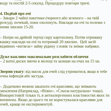
воду та постій 2-5 секунд. Процедуру повтори тричі.
4. Подбай про очі
– Завари 2 чайні пакетики (чорного або зеленого – на твій
розсуд), почекай, поки охолонуть. Наклади на очі та полежи з
ними хвилин 15-20.
– Натри на дрібній тертці сиру картоплину. Потім отриману
кашку наклади на очі та потримай 20 хвилин. Цей засіб
відмінно «витягає» зайву рідину з повік та знімає набряки.
Дуже важливо максимально розслабити обличчя
– 2 ватні диски змочи в молоці та залиши на очах на 15 хв.
Зверни увагу
: від масок для очей слід утриматися, якщо в тебе
очна інфекція або застуда.
– Додатково можеш закапати очі краплями, що знімають
запалення (Наприклад, «Візин», «Сльоза натуральна» тощо).
Використовуй тільки ті, в антиалергенних властивостях яких ти
впевнена. Якщо до цього ти не користувалася краплями для
очей, краще не експериментуй.