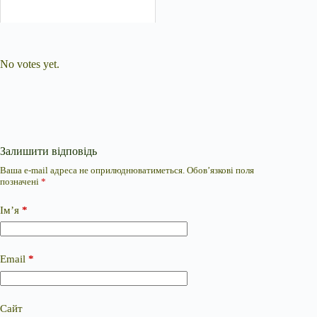
Submit Rating
Rate this item:
No votes yet.
Залишити відповідь
Ваша e-mail адреса не оприлюднюватиметься.
Обов’язкові поля
позначені
*
Ім’я
*
Email
*
Сайт