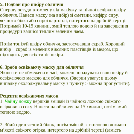
5. Подбай про шкіру обличчя
Спершу остуди втомлену від макіяжу та нічної вечірки шкіру
обличчя. Нанеси маску (на вибір) зі сметани, кефіру, сиру,
яєчного білка або сирої картоплі, натертого на дрібній тертці.
Потримай 10-15 хвилин, змий теплою водою й на завершення
процедури вмийся теплим зеленим чаєм.
Потім тонізуй шкіру обличчя, застосувавши скраб. Хороший
вибір – скраб із мелених вівсяних пластівців із медом, що
підходить для всіх типів шкіри.
6. Зроби освіжаючу маску для обличчя
Якщо ти не обмежена в часі, можеш порадувати свою шкіру й
освіжаючою маскою для обличчя. (Зверни увагу: в цьому
випадку охолоджувальну маску з пункту 5 можна пропустити).
Рецепти освіжаючих масок
1.
Чайну ложку
вершків змішай із чайною ложкою свіжого
огіркового соку. Нанеси на обличчя на 15 хвилин, потім змий
теплою водою.
2. Збий один яєчний білок, потім змішай зі столовою ложкою
м’якоті свіжого огірка, натертого на дрібній тертці (замість