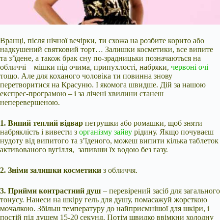
Вранці, після нічної вечірки, ти схожа на розбите корито або
надкушений святковий торт… Залишки косметики, все випите
та з’їдене, а також брак сну по-зрадницьки позначаються на
обличчі – мішки під очима, припухлості, набряки,
червоні очі
тощо. Але для коханого
чоловіка ти повинна знову
перетворитися на Красуню. І якомога швидше. Дій за нашою
експрес-програмою – і за лічені хвилини станеш
неперевершеною.
1. Випий теплий відвар
петрушки або ромашки, щоб зняти
набряклість і вивести з
організму зайву
рідину. Якщо почуваєш
нудоту від випитого та з’їденого, можеш випити кілька таблеток
активованого вугілля, запивши їх водою без газу.
2. Зніми залишки косметики
з обличчя.
3. Прийми контрастний душ
– перевірений засіб для загального
тонусу. Нанеси на шкіру гель для душу, помасажуй жорсткою
мочалкою. Збільш температуру до найприємнішої для шкіри, і
постій під душем 15-20 секунд. Потім швидко ввімкни холодну