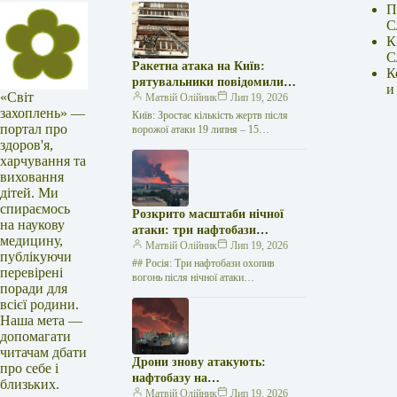
П
С
К
С
Ракетна атака на Київ:
К
рятувальники повідомили
и
«Світ
про 15 поранених
Матвій Олійник
Лип 19, 2026
захоплень» —
Київ: Зростає кількість жертв після
портал про
ворожої атаки 19 липня – 15
здоров'я,
поранених Унаслідок нещодавньої
російської агресії, що сталася у
харчування та
столиці…
виховання
дітей. Ми
спираємось
Розкрито масштаби нічної
на наукову
атаки: три нафтобази
медицину,
палають у Ставрополі –
Матвій Олійник
Лип 19, 2026
публікуючи
OSINT-аналіз
## Росія: Три нафтобази охопив
перевірені
вогонь після нічної атаки
поради для
безпілотників на Related posts:БО «100
всієї родини.
відсотків життя. Кропивницький»
Наша мета —
підтримує хворих на…
допомагати
читачам дбати
Дрони знову атакують:
про себе і
нафтобазу на
близьких.
Ставропольщині вражено
Матвій Олійник
Лип 19, 2026