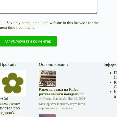
Save my name, email and website in this browser for the
next time I comment.
Опублікувати коментар
Про сайт
Останні новини
Інформ
П
С
К
С
Ракетна атака на Київ:
К
рятувальники повідомили
и
«Світ
про 15 поранених
Матвій Олійник
Лип 19, 2026
захоплень» —
Київ: Зростає кількість жертв після
портал про
ворожої атаки 19 липня – 15
здоров'я,
поранених Унаслідок нещодавньої
російської агресії, що сталася у