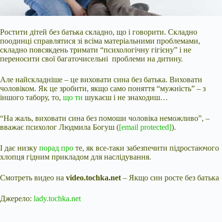
Ростити дітей без батька складно, що і говорити. Складно
поодинці справлятися зі всіма матеріальними проблемами,
складно повсякдень тримати “психологічну гігієну” і не
переносити свої багаточисельні проблеми на дитину.
Але найскладніше – це виховати сина без батька. Виховати
чоловіком. Як це зробити, якщо само поняття “мужність” – з
іншого табору, то,
що ти
шукаєш і не знаходиш…
“На жаль, виховати сина без помоши чоловіка неможливо”, –
вважає психолог Людмила Богуш (
[email protected]
).
І
дає низку
порад про
те, як все-таки забезпечити підростаючого
хлопця гідним прикладом для наслідування.
Смотреть видео на
video.tochka.net
– Якщо син росте без батька
Джерело:
lady.tochka.net
Submit Rating
Rate this
item: