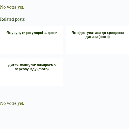
No votes yet.
Related posts:
Як усунути регулярні закрепи
Як підготуватися до хрещення
дитини (фото)
Дитячі канікули: вибираємо
верхову їзду (фото)
Submit Rating
Rate this item:
No votes yet.