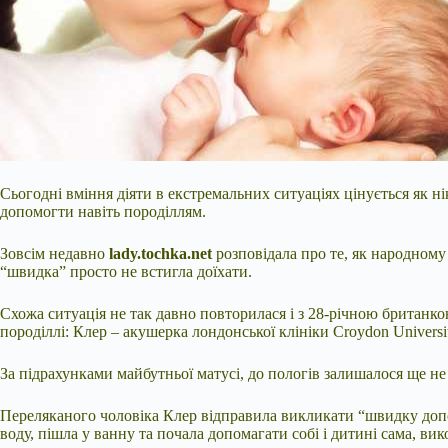
Сьогодні вміння діяти в екстремальних ситуаціях цінується як 
допомогти навіть породіллям.
Зовсім недавно
lady.tochka.net
розповідала про те, як народном
“швидка” просто не встигла доїхати.
Схожа ситуація не так давно повторилася і з 28-річною британк
породіллі: Клер – акушерка лондонської клініки Croydon Universit
За підрахунками майбутньої матусі, до пологів залишалося ще не 
Переляканого чоловіка Клер відправила викликати “швидку допом
воду, пішла у ванну та почала допомагати собі і дитині сама, ви