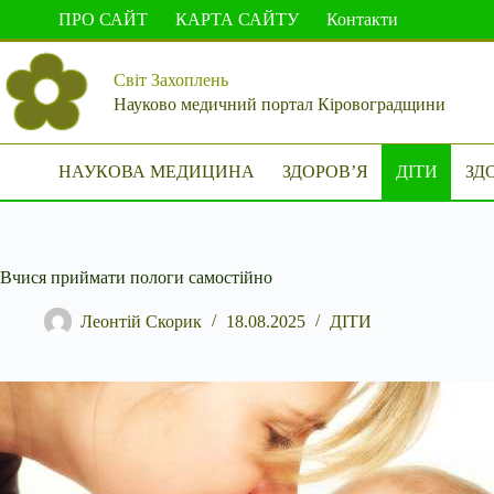
Перейти
ПРО САЙТ
КАРТА САЙТУ
Контакти
до
вмісту
Світ Захоплень
Науково медичний портал Кіровоградщини
НАУКОВА МЕДИЦИНА
ЗДОРОВ’Я
ДІТИ
ЗД
Вчися приймати пологи самостійно
Леонтій Скорик
18.08.2025
ДІТИ