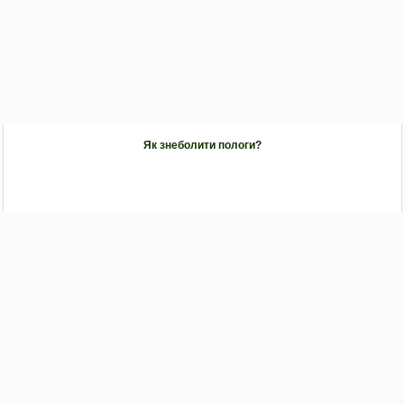
Як знеболити пологи?