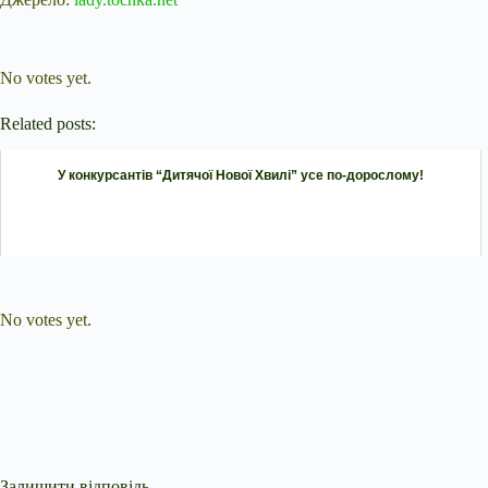
Submit Rating
Rate this item:
No votes yet.
Related posts:
У конкурсантів “Дитячої Нової Хвилі” усе по-дорослому!
Submit Rating
Rate this item:
No votes yet.
Залишити відповідь