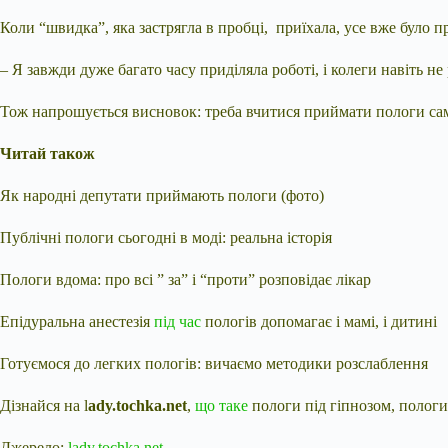
Коли “швидка”, яка застрягла в пробці, приїхала, усе вже було 
– Я завжди дуже багато часу приділяла роботі, і колеги навіть не
Тож напрошується висновок: треба вчитися приймати пологи са
Читай також
Як народні депутати приймають пологи (фото)
Публічні пологи сьогодні в моді: реальна історія
Пологи вдома: про всі ” за” і “проти” розповідає лікар
Епідуральна анестезія
під час
пологів допомагає і мамі, і дитині
Готуємося до легких пологів: вичаємо методики розслаблення
Дізнайся на l
ady.tochka.net
,
що таке
пологи під гіпнозом, пологи
Джерело:
lady.tochka.net