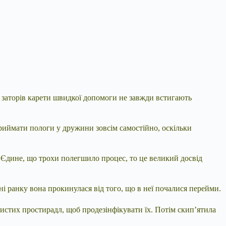
х заторів карети швидкої допомоги не завжди встигають
риймати пологи у дружини зовсім самостійно, оскільки
 Єдине, що трохи полегшило процес, то це великий досвід
ині ранку вона прокинулася від того, що в неї почалися перейми.
истих простирадл, щоб продезінфікувати їх. Потім скип’ятила