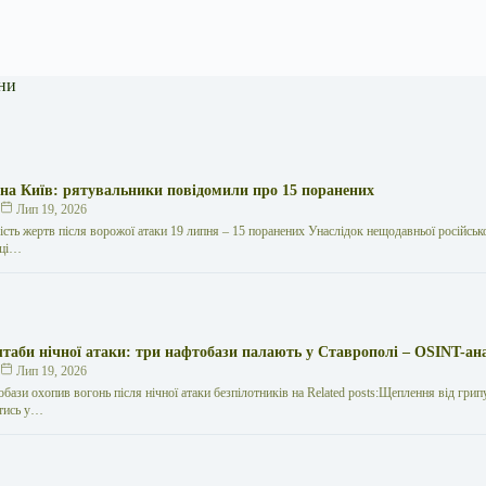
ни
 на Київ: рятувальники повідомили про 15 поранених
к
Лип 19, 2026
кість жертв після ворожої атаки 19 липня – 15 поранених Унаслідок нещодавньої російської
иці…
таби нічної атаки: три нафтобази палають у Ставрополі – OSINT-ан
к
Лип 19, 2026
обази охопив вогонь після нічної атаки безпілотників на Related posts:Щеплення від грип
тись у…