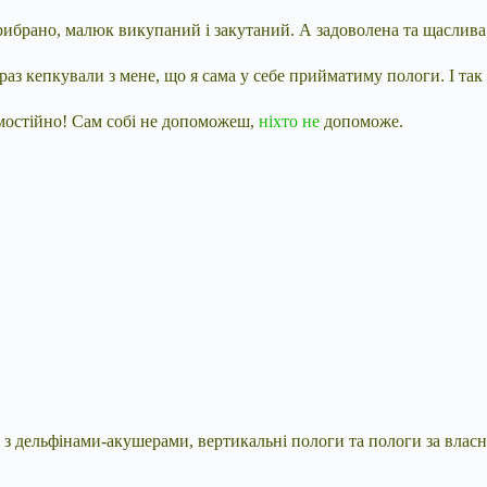
прибрано, малюк викупаний і закутаний. А задоволена та щаслива 
 раз кепкували з мене, що я сама у себе прийматиму пологи. І так 
мостійно! Сам собі не допоможеш,
ніхто не
допоможе.
 з дельфінами-акушерами, вертикальні пологи та пологи за вла