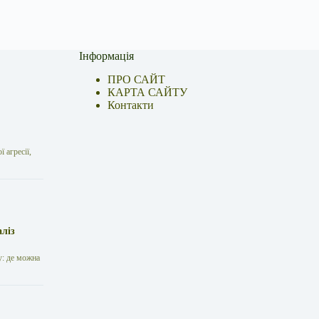
Інформація
ПРО САЙТ
КАРТА САЙТУ
Контакти
 агресії,
аліз
у: де можна