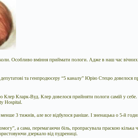
ніколи. Особливо вміння приймати пологи. Адже в наш час вічни
у депутатові та генпродюсеру “5 каналу” Юрію Стецю довелося п
ою Клер Кларк-Вуд.
Клер довелося прийняти пологи самій у себе.
y Hospital.
менше 3 тижнів, але все відбулося раніше. І зненацька о 5-й год
огу”, а сама, перемагаючи біль, пропрасувала праскою кілька ч
користовуючи дзеркало від пудрениці.