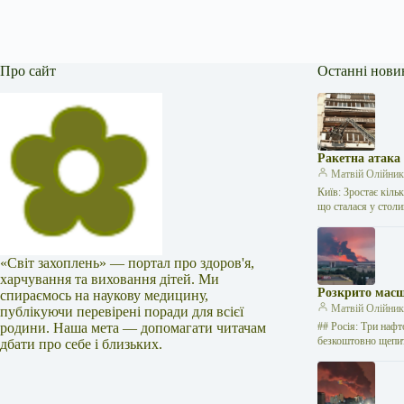
Про сайт
Останні нови
Ракетна атака
Матвій Олійни
Київ: Зростає кіль
що сталася у стол
«Світ захоплень» — портал про здоров'я,
харчування та виховання дітей. Ми
Розкрито масш
спираємось на наукову медицину,
Матвій Олійни
публікуючи перевірені поради для всієї
родини. Наша мета — допомагати читачам
## Росія: Три нафт
безкоштовно щепи
дбати про себе і близьких.