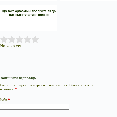
Що таке оргазмічні пологи та як до
них підготуватися (відео)
Submit Rating
Rate this item:
No votes yet.
Залишити відповідь
Ваша e-mail адреса не оприлюднюватиметься.
Обов’язкові поля
позначені
*
Ім’я
*