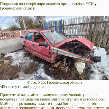
Подробиці цієї історії оприлюднено прес-службою УСК у
Гродненській області.
Фото: УСК Гродненської області
«Бізнес» у гаражі родички
Протягом кількох місяців минулого року чоловік успішно
поєднував повсякденні відносини з нелегальним автосервісом.
Майстерня розташовувалася в гаражі його родички, де він
лагодив і перепродував машини, поступово набуваючи репутації