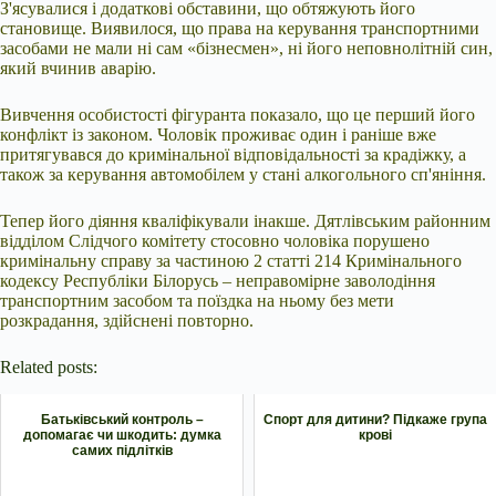
З'ясувалися і додаткові обставини, що обтяжують його
становище. Виявилося, що права на керування транспортними
засобами не мали ні сам «бізнесмен», ні його неповнолітній син,
який вчинив аварію.
Вивчення особистості фігуранта показало, що це перший його
конфлікт із законом. Чоловік проживає один і раніше вже
притягувався до кримінальної відповідальності за крадіжку, а
також за керування автомобілем у стані алкогольного сп'яніння.
Тепер його діяння кваліфікували інакше. Дятлівським районним
відділом Слідчого комітету стосовно чоловіка порушено
кримінальну справу за частиною 2 статті 214 Кримінального
кодексу Республіки Білорусь – неправомірне заволодіння
транспортним засобом та поїздка на ньому без мети
розкрадання, здійснені повторно.
Related posts:
Батьківський контроль –
Спорт для дитини? Підкаже група
допомагає чи шкодить: думка
крові
самих підлітків