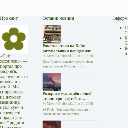
Про сайт
Останні новини
Інформ
П
С
К
С
Ракетна атака на Київ:
К
рятувальники повідомили
и
«Світ
про 15 поранених
Матвій Олійник
Лип 19, 2026
захоплень» —
Київ: Зростає кількість жертв після
портал про
ворожої атаки 19 липня – 15
здоров'я,
поранених Унаслідок нещодавньої
російської агресії, що сталася у
харчування та
столиці…
виховання
дітей. Ми
спираємось
Розкрито масштаби нічної
на наукову
атаки: три нафтобази
медицину,
палають у Ставрополі –
Матвій Олійник
Лип 19, 2026
публікуючи
OSINT-аналіз
## Росія: Три нафтобази охопив
перевірені
вогонь після нічної атаки
поради для
безпілотників на Related
всієї родини.
posts:Ампутація, протезування, власна
Наша мета —
справа, допомога іншим: історія