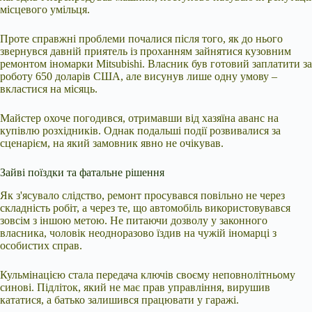
місцевого умільця.
Проте справжні проблеми почалися після того, як до нього
звернувся давній приятель із проханням зайнятися кузовним
ремонтом іномарки Mitsubishi. Власник був готовий заплатити за
роботу 650 доларів США, але висунув лише одну умову –
вкластися на місяць.
Майстер охоче погодився, отримавши від хазяїна аванс на
купівлю розхідників. Однак подальші події розвивалися за
сценарієм, на який замовник явно не очікував.
Зайві поїздки та фатальне рішення
Як з'ясувало слідство, ремонт просувався повільно не через
складність робіт, а через те, що автомобіль використовувався
зовсім з іншою метою. Не питаючи дозволу у законного
власника, чоловік неодноразово їздив на чужій іномарці з
особистих справ.
Кульмінацією стала передача ключів своєму неповнолітньому
синові. Підліток, який не має прав управління, вирушив
кататися, а батько залишився працювати у гаражі.