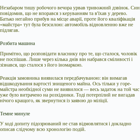
Незабаром тишу робочого вечора урвав тривожний дзвінок. Син
повідомив, що не впорався з керуванням та в'їхав у дерево.
Батько негайно прибув на місце аварії, проте його кваліфікація
«майстра» тут була безсилою: автомобіль відновленню вже не
підлягав.
Розбита машина
Примітно, що розповідати власнику про те, що сталося, чоловік
не поспішав. Лише через кілька днів він набрався сміливості і
зізнався, що сталося з його іномаркою.
Реакція замовника виявилася передбачуваною: він вимагав
відшкодування вартості знищеного майна. Ось тільки у горе-
майстра необхідної суми не виявилося — весь задаток на той час
уже було витрачено на розхідники. Тоді потерпілий не вигадав
нічого кращого, як звернутися із заявою до міліції.
Темне минуле
У ході допиту підозрюваний не став відмовлятися і докладно
описав слідчому всю хронологію подій.