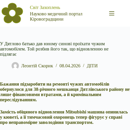
Перейти
Світ Захоплень
до
вмісту
Науково медичний портал
Кіровоградщини
У Дятлово батько дав юному синові проїхати чужим
автомобілем. Той розбив його так, що відновленню не
підлягає
Леонтій Скорик
08.04.2026
ДІТИ
Бажання підзаробити на ремонті чужих автомобілів
обернулося для 38-річного мешканця Дятлівського району не
лише фінансовими втратами, а й кримінальним
переслідуванням.
Замість обіцяного відновлення Mitsubishi машина опинилась
у кюветі, а її тимчасовий охоронець тепер фігурує у справі
про неправомірне заволодіння транспортом.