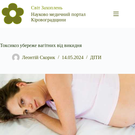
Перейти
Світ Захоплень
до
вмісту
Науково медичний портал
Кіровоградщини
Токсикоз убереже вагітних від викидня
Леонтій Скорик
14.05.2024
ДІТИ