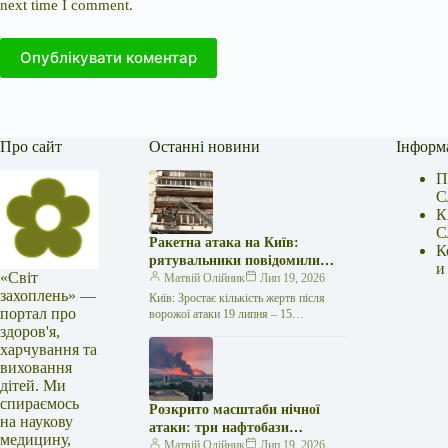
next time I comment.
Опублікувати коментар
Про сайт
Останні новини
Інформ
П
С
К
С
Ракетна атака на Київ:
К
рятувальники повідомили
и
«Світ
про 15 поранених
Матвій Олійник
Лип 19, 2026
захоплень» —
Київ: Зростає кількість жертв після
портал про
ворожої атаки 19 липня – 15
здоров'я,
поранених Унаслідок нещодавньої
російської агресії, що сталася у
харчування та
столиці…
виховання
дітей. Ми
спираємось
Розкрито масштаби нічної
на наукову
атаки: три нафтобази
медицину,
палають у Ставрополі –
Матвій Олійник
Лип 19, 2026