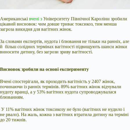
Американські
вчені з
Університету Північної Кароліни зробили
цікавий висновок: чим довше триває токсикоз, тим менша
загроза викидня для вагітних жінок.
За словами експертів, нудота і блювання не тільки на ранніх, але
й більш солідних термінах вагітності підвищують шанси жінки
виносити дитину, без загрози зриву вагітності.
Висновок зробили на основі експерименту
Вчені спостерігали, як проходить вагітність у 2407 жінок,
починаючи із ранніх термінів. 89% вагітних жінок відчували
нудоту вранці, а
у 53% вагітних нудота супроводжувалася
блюванням.
У 11% вагітних жінок токсикозу не було (вагітних не нудило і
не рвало). На жаль, кожна з вагітних втратила дитину на терміні
до 20 тижнів.