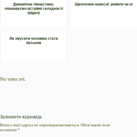
Динамічна гімнастика:
Щеплення навесні: робити чи ні
опановуємо всі рівні складності
(відео)
Як змусити чоловіка стати
батьком
Submit Rating
Rate this item:
No votes yet.
Залишити відповідь
Ваша e-mail адреса не оприлюднюватиметься.
Обов’язкові поля
позначені
*