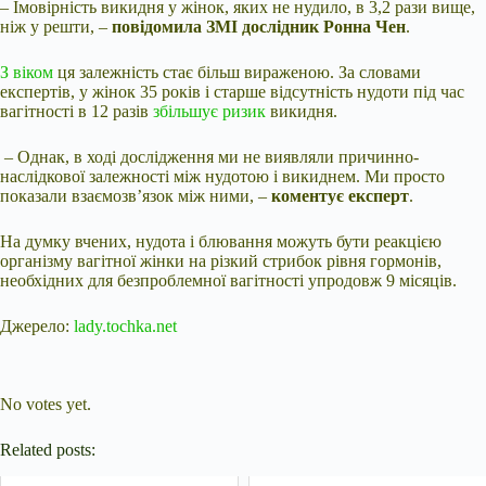
– Імовірність викидня у жінок, яких не нудило, в 3,2 рази вище,
ніж у решти, –
повідомила ЗМІ дослідник Ронна Чен
.
З віком
ця залежність стає більш вираженою. За словами
експертів, у жінок 35 років і старше відсутність нудоти під час
вагітності в 12 разів
збільшує ризик
викидня.
– Однак, в ході дослідження ми не виявляли причинно-
наслідкової залежності між нудотою і викиднем. Ми просто
показали взаємозв’язок між ними, –
коментує експерт
.
На думку вчених, нудота і блювання можуть бути реакцією
організму вагітної жінки на різкий стрибок рівня гормонів,
необхідних для безпроблемної вагітності упродовж 9 місяців.
Джерело:
lady.tochka.net
Submit Rating
Rate this item:
No votes yet.
Related posts: