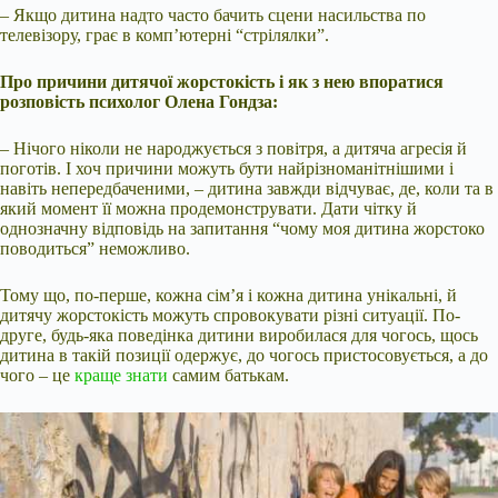
– Якщо дитина надто часто бачить сцени насильства по
телевізору, грає в комп’ютерні “стрілялки”.
Про причини дитячої жорстокість і як з нею впоратися
розповість психолог Олена Гондза:
– Нічого ніколи не народжується з повітря, а дитяча агресія й
поготів. І хоч причини можуть бути найрізноманітнішими і
навіть непередбаченими, – дитина завжди відчуває, де, коли та в
який момент її можна продемонструвати. Дати чітку й
однозначну відповідь на запитання “чому моя дитина жорстоко
поводиться” неможливо.
Тому що, по-перше, кожна сім’я і кожна дитина унікальні, й
дитячу жорстокість можуть спровокувати різні ситуації. По-
друге, будь-яка поведінка дитини виробилася для чогось, щось
дитина в такій позиції одержує, до чогось пристосовується, а до
чого – це
краще знати
самим батькам.