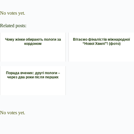
Submit Rating
Rate this item:
No votes yet.
Related posts:
Чому жінки обирають пологи за
Вітаємо фіналістів міжнародної
кордоном
“Нової Хвилі”! (фото)
Порада вчених: другі пологи –
через два роки після перших
Submit Rating
Rate this item:
No votes yet.