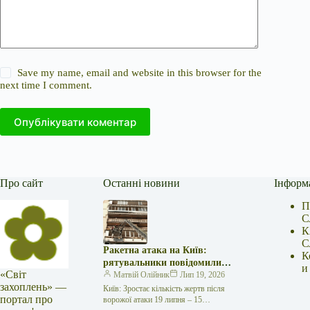
Save my name, email and website in this browser for the
next time I comment.
Опублікувати коментар
Про сайт
Останні новини
Інформ
П
С
К
С
Ракетна атака на Київ:
К
рятувальники повідомили
и
«Світ
про 15 поранених
Матвій Олійник
Лип 19, 2026
захоплень» —
Київ: Зростає кількість жертв після
портал про
ворожої атаки 19 липня – 15