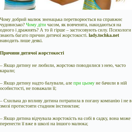
Чому добрий малюк зненацька перетворюється на справжнє
чудовисько?
Чому діти
часом, як вовченята, накидаються на
одного і дражнять? А то й гірше – застосовують силу. Психологи
знають багато причин дитячої жорстокості.
lady.tochka.net
наводить лише деякі.
Причини дитячої жорстокості
– Якщо дитину не любили, жорстоко поводилися з нею, часто
карали;
– Якщо дитину надто балували, але
при цьому
не бачили в ній
особистості, не поважали її;
– Схильна до впливу дитина потрапила в погану компанію
і не в
змозі протистояти стадним інстинктам;
– Якщо дитина відчувала жорстокість на собі в садку, вона може
перенести її вже в школі на іншого малюка;