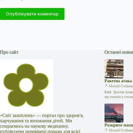
Опублікувати коментар
Про сайт
Останні нови
Ракетна атака
Матвій Олійни
Київ: Зростає кіль
що сталася у стол
«Світ захоплень» — портал про здоров'я,
харчування та виховання дітей. Ми
Розкрито масш
спираємось на наукову медицину,
Матвій Олійни
публікуючи перевірені поради для всієї