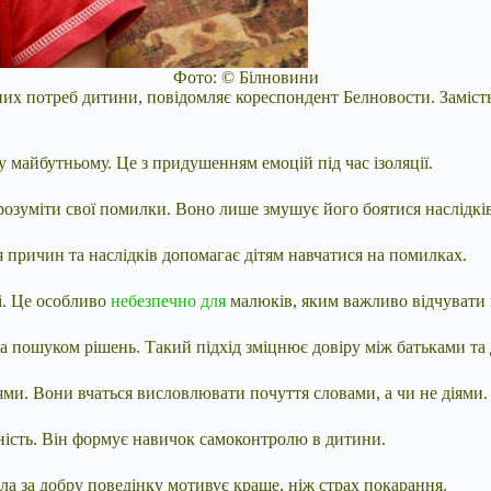
Фото: © Білновини
них потреб дитини, повідомляє кореспондент Белновости. Заміст
 майбутньому. Це з придушенням емоцій під час ізоляції.
озуміти свої помилки. Воно лише змушує його боятися наслідків,
 причин та наслідків допомагає дітям навчатися на помилках.
і. Це особливо
небезпечно для
малюків, яким важливо відчувати 
пошуком рішень. Такий підхід зміцнює довіру між батьками та 
ями. Вони вчаться висловлювати почуття словами, а чи не діями.
вність. Він формує навичок самоконтролю в дитини.
ла за добру поведінку мотивує краще, ніж страх покарання.