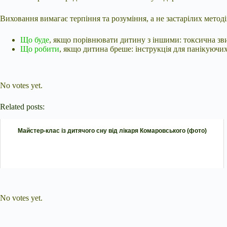
Виховання вимагає терпіння та розуміння, а не застарілих методі
Що буде
, якщо порівнювати дитину з іншими: токсична зв
Що робити
, якщо дитина бреше: інструкція для панікуючих
Submit Rating
Rate this item:
No votes yet.
Related posts:
Майстер-клас із дитячого сну від лікаря Комаровського (фото)
Submit Rating
Rate this item:
No votes yet.