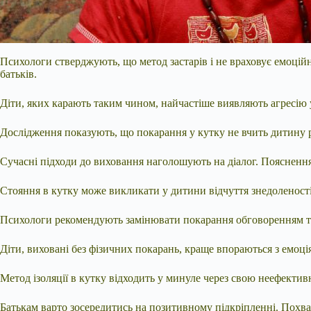
Психологи стверджують, що метод застарів і не враховує емоцій
батьків.
Діти, яких карають таким чином, найчастіше виявляють агресію у
Дослідження показують, що покарання у кутку не вчить дитину р
Сучасні підходи до виховання наголошують на діалог. Пояснення
Стояння в кутку може викликати у дитини відчуття знедоленост
Психологи рекомендують замінювати покарання обговоренням та 
Діти, виховані без фізичних покарань, краще впораються з емоці
Метод ізоляції в кутку відходить у минуле через свою неефекти
Батькам варто зосередитись на позитивному підкріпленні. Похва