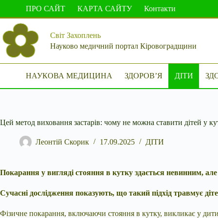
Перейти
ПРО САЙТ
КАРТА САЙТУ
Контакти
до
вмісту
Світ Захоплень
Науково медичний портал Кіровоградщини
НАУКОВА МЕДИЦИНА
ЗДОРОВ’Я
ДІТИ
ЗД
Цей метод виховання застарів: чому не можна ставити дітей у ку
Леонтій Скорик
17.09.2025
ДІТИ
Покарання у вигляді стояння в кутку здається невинним, але
Сучасні дослідження показують, що такий підхід травмує діте
Фізичне покарання, включаючи стояння в кутку, викликає у дит