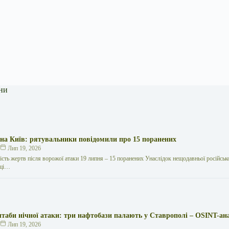
ни
 на Київ: рятувальники повідомили про 15 поранених
к
Лип 19, 2026
кість жертв після ворожої атаки 19 липня – 15 поранених Унаслідок нещодавньої російської
иці…
таби нічної атаки: три нафтобази палають у Ставрополі – OSINT-ан
к
Лип 19, 2026