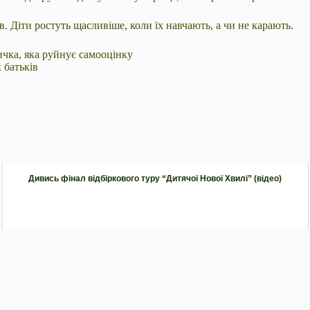
в. Діти ростуть щасливіше, коли їх навчають, а чи не карають.
ичка, яка руйнує самооцінку
 батьків
Дивись фінал відбіркового туру “Дитячої Нової Хвилі” (відео)