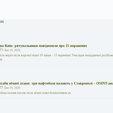
ни
 на Київ: рятувальники повідомили про 15 поранених
к
Лип 19, 2026
кість жертв після ворожої атаки 19 липня – 15 поранених Унаслідок нещодавньої російської
иці…
таби нічної атаки: три нафтобази палають у Ставрополі – OSINT-ан
к
Лип 19, 2026
обази охопив вогонь після нічної атаки безпілотників на