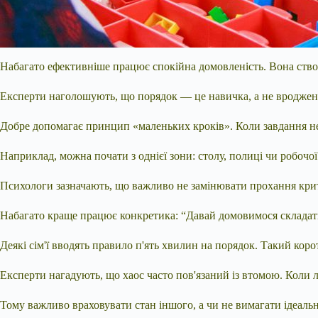
Набагато ефективніше працює спокійна домовленість. Вона створю
Експерти наголошують, що порядок — це навичка, а не вроджена 
Добре допомагає принцип «маленьких кроків». Коли завдання не
Наприклад, можна почати з однієї зони: столу, полиці чи робочо
Психологи зазначають, що важливо не замінювати прохання крит
Набагато краще працює конкретика: “Давай домовимося складати 
Деякі сім'ї вводять правило п'ять хвилин на порядок. Такий кор
Експерти нагадують, що хаос часто пов'язаний із втомою. Коли 
Тому важливо враховувати стан іншого, а чи не вимагати ідеаль