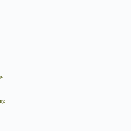
р.
ку.