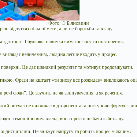
Фото: © Білновини
є відчуття спільної мети, а чи не боротьби за владу.
здатність. І будь-яка навичка вимагає часу та повторення.
 виглядає величезним, людина легше входить у процес.
ї поверхні. Це дає швидкий результат та мотивує продовжувати.
икою. Фрази на кшталт «ти знову все розкидав» викликають опі
речі сюди”. Це звучить не як звинувачення, а як речення.
откий ритуал не викликає відторгнення та поступово формує звич
людина емоційно вичавлена, вона просто не бачить безладу.
ної дисципліни. Це знижує напругу та робить процес м'якшим.