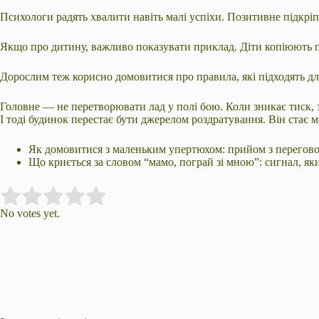
Психологи радять хвалити навіть малі успіхи. Позитивне підкрі
Якщо про дитину, важливо показувати приклад. Діти копіюють по
Дорослим теж корисно домовитися про правила, які підходять для
Головне — не перетворювати лад у полі бою. Коли зникає тиск,
І тоді будинок перестає бути джерелом роздратування. Він стає мі
Як домовитися з маленьким упертюхом: прийом з перегово
Що криється за словом “мамо, пограй зі мною”: сигнал, як
Submit Rating
Rate this item:
No votes yet.