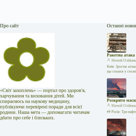
Про сайт
Останні нови
Ракетна атака
Матвій Олійни
Київ: Зростає кіль
що сталася у стол
«Світ захоплень» — портал про здоров'я,
харчування та виховання дітей. Ми
Розкрито масш
спираємось на наукову медицину,
Матвій Олійни
публікуючи перевірені поради для всієї
родини. Наша мета — допомагати читачам
## Росія: Три нафт
дбати про себе і близьких.