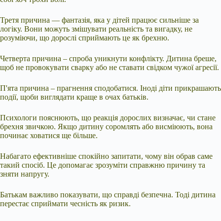
Третя причина — фантазія, яка у дітей працює сильніше за
логіку. Вони можуть змішувати реальність та вигадку, не
розуміючи, що дорослі сприймають це як брехню.
Четверта причина – спроба уникнути конфлікту. Дитина бреше,
щоб не провокувати сварку або не ставати свідком чужої агресії.
П'ята причина – прагнення сподобатися. Іноді діти прикрашають
події, щоби виглядати краще в очах батьків.
Психологи пояснюють, що реакція дорослих визначає, чи стане
брехня звичкою. Якщо дитину соромлять або висміюють, вона
починає ховатися ще більше.
Набагато ефективніше спокійно запитати, чому він обрав саме
такий спосіб. Це допомагає зрозуміти справжню причину та
зняти напругу.
Батькам важливо показувати, що справді безпечна. Тоді дитина
перестає сприймати чесність як ризик.