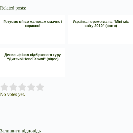
Related posts:
Готуємо м’ясо малюкам смачно і
Українка перемогла на “Міні-міс
корисно!
світу 2010” (фото)
Дивись фінал відбіркового туру
“Дитячої Нової Хвилі” (відео)
Submit Rating
Rate this item:
No votes yet.
Залишити відповідь