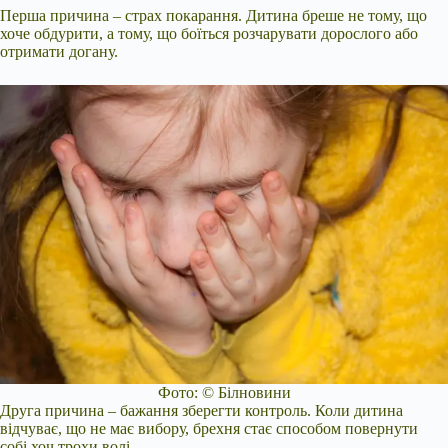
Перша причина – страх покарання. Дитина бреше не тому, що
хоче обдурити, а тому, що боїться розчарувати дорослого або
отримати догану.
Фото: © Білновини
Друга причина – бажання зберегти контроль. Коли дитина
відчуває, що не має вибору, брехня стає способом повернути
собі хоч трохи волі.