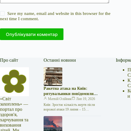
Save my name, email and website in this browser for the
next time I comment.
Опублікувати коментар
Про сайт
Останні новини
Інформ
П
С
К
С
Ракетна атака на Київ:
К
рятувальники повідомили
и
«Світ
про 15 поранених
Матвій Олійник
Лип 19, 2026
захоплень» —
Київ: Зростає кількість жертв після
портал про
ворожої атаки 19 липня – 15
здоров'я,
поранених Унаслідок нещодавньої
російської агресії, що сталася у
харчування та
столиці…
виховання
дітей. Ми