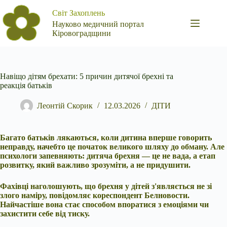
Перейти
Світ Захоплень
до
вмісту
Науково медичний портал
Кіровоградщини
Навіщо дітям брехати: 5 причин дитячої брехні та
реакція батьків
Леонтій Скорик
12.03.2026
ДІТИ
Багато батьків лякаються, коли дитина вперше говорить
неправду, начебто це початок великого шляху до обману. Але
психологи запевняють: дитяча брехня — це не вада, а етап
розвитку, який важливо зрозуміти, а не придушити.
Фахівці наголошують, що брехня у дітей з'являється не зі
злого наміру, повідомляє кореспондент Белновости.
Найчастіше вона стає способом впоратися з емоціями чи
захистити себе від тиску.