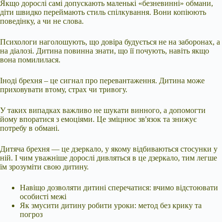
Якщо дорослі самі допускають маленькі «безневинні» обмани,
діти швидко переймають стиль спілкування. Вони копіюють
поведінку, а чи не слова.
Психологи наголошують, що довіра будується не на заборонах, а
на діалозі. Дитина повинна знати, що її почують, навіть якщо
вона помилилася.
Іноді брехня – це сигнал про перевантаження. Дитина може
приховувати втому, страх чи тривогу.
У таких випадках важливо не шукати винного, а допомогти
йому впоратися з емоціями. Це зміцнює зв'язок та знижує
потребу в обмані.
Дитяча брехня — це дзеркало, у якому відбиваються стосунки у
ній. І чим уважніше дорослі дивляться в це дзеркало, тим легше
їм зрозуміти свою дитину.
Навіщо дозволяти дитині сперечатися: вчимо відстоювати
особисті межі
Як змусити дитину робити уроки: метод без крику та
погроз