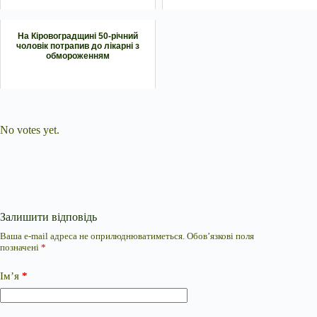
На Кіровоградщині 50-річний
чоловік потрапив до лікарні з
обмороженням
Submit Rating
Rate this item:
No votes yet.
Залишити відповідь
Ваша e-mail адреса не оприлюднюватиметься.
Обов’язкові поля
позначені
*
Ім’я
*