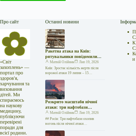
Про сайт
Останні новини
Інформ
П
С
К
С
Ракетна атака на Київ:
К
рятувальники повідомили
и
«Світ
про 15 поранених
Матвій Олійник
Лип 19, 2026
захоплень» —
Київ: Зростає кількість жертв після
портал про
ворожої атаки 19 липня – 15
здоров'я,
поранених Унаслідок нещодавньої
російської агресії, що сталася у
харчування та
столиці…
виховання
дітей. Ми
спираємось
Розкрито масштаби нічної
на наукову
атаки: три нафтобази
медицину,
палають у Ставрополі –
Матвій Олійник
Лип 19, 2026
публікуючи
OSINT-аналіз
## Росія: Три нафтобази охопив
перевірені
вогонь після нічної атаки
поради для
безпілотників на Related
всієї родини.
posts:Принцеса Уельська показала