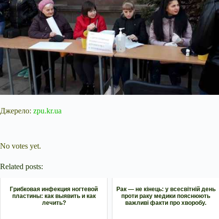
Джерело:
zpu.kr.ua
Submit Rating
Rate this item:
No votes yet.
Related posts:
Грибковая инфекция ногтевой
Рак — не кінець: у всесвітній день
пластины: как выявить и как
проти раку медики пояснюють
лечить?
важливі факти про хворобу.