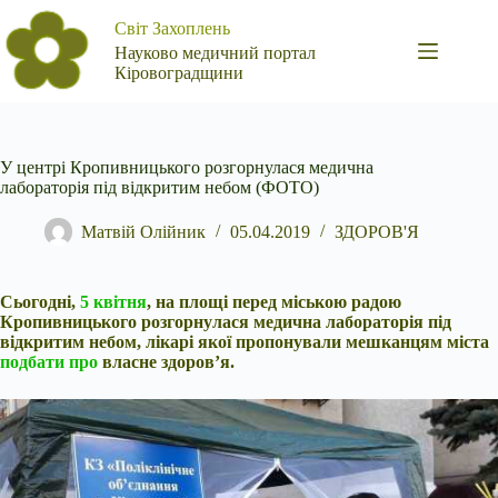
Перейти
Світ Захоплень
до
вмісту
Науково медичний портал
Кіровоградщини
У центрі Кропивницького розгорнулася медична
лабораторія під відкритим небом (ФОТО)
Матвій Олійник
05.04.2019
ЗДОРОВ'Я
Сьогодні,
5 квітня
, на площі перед міською радою
Кропивницького розгорнулася медична лабораторія під
відкритим небом, лікарі якої пропонували мешканцям міста
подбати про
власне здоров’я.