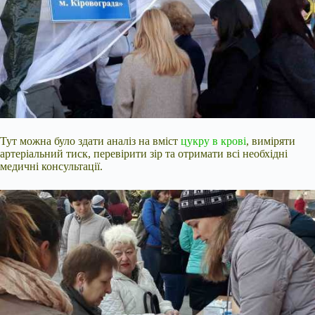
Тут можна було здати аналіз на вміст
цукру в крові
, виміряти
артеріальний
тиск, перевірити зір та отримати всі необхідні
медичні консультації.