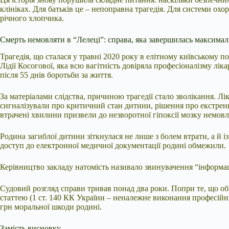
клініках. Для батьків це – непоправна трагедія. Для системи охор
річного хлопчика.
Смерть немовляти в “Лелеці”: справа, яка завершилась максима
Трагедія, що сталася у травні 2020 року в елітному київському 
Лідії Косогової, яка всю вагітність довіряла професіоналізму лі
після 55 днів боротьби за життя.
За матеріалами слідства, причиною трагедії стало зволікання. 
сигналізували про критичний стан дитини, рішення про екстрени
втрачені хвилини призвели до незворотної гіпоксії мозку немовл
Родина загиблої дитини зіткнулася не лише з болем втрати, а й і
доступ до електронної медичної документації родині обмежили.
Керівництво закладу натомість називало звинувачення “інформац
Судовий розгляд справи тривав понад два роки. Попри те, що о
статтею (1 ст. 140 КК України – неналежне виконання професійни
грн моральної шкоди родині.
Замість висновку