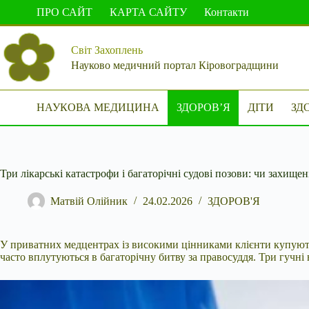
Перейти
ПРО САЙТ
КАРТА САЙТУ
Контакти
до
вмісту
Світ Захоплень
Науково медичний портал Кіровоградщини
НАУКОВА МЕДИЦИНА
ЗДОРОВ’Я
ДІТИ
ЗД
Три лікарські катастрофи і багаторічні судові позови: чи захище
Матвій Олійник
24.02.2026
ЗДОРОВ'Я
У приватних медцентрах із високими цінниками клієнти купують
часто вплутуються в багаторічну битву за правосуддя. Три гучні