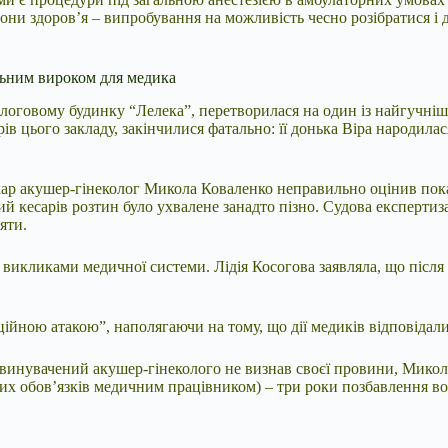
они здоров’я – випробування на можливість чесно розібратися і да
льним вироком для медика
пологовому будинку “Лелека”, перетворилася на один із найгучні
карів цього закладу, закінчилися фатально: її донька Віра народи
Лікар акушер-гінеколог Микола Коваленко неправильно оцінив по
й кесарів розтин було ухвалене занадто пізно. Судова експертиз
яти.
з викликами медичної системи. Лідія Косогова заявляла, що після
ійною атакою”, наполягаючи на тому, що дії медиків відповідал
бвинувачений акушер-гінеколого не визнав своєї провини, Микол
х обов’язків медичним працівником) – три роки позбавлення волі