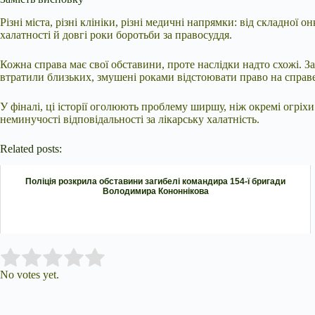
Різні міста, різні клініки, різні медичні напрямки: від складної о
халатності й довгі роки боротьби за правосуддя.
Кожна справа має свої обставини, проте наслідки надто схожі. За
втратили близьких, змушені роками відстоювати право на справе
У фіналі, ці історії оголюють проблему ширшу, ніж окремі огріхи
неминучості відповідальності за лікарську халатність.
Related posts:
Поліція розкрила обставини загибелі командира 154-ї бригади
Володимира Кононнікова
Submit Rating
Rate this item:
No votes yet.