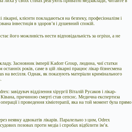
на лиха у своїх стінах реагують приватні медзаклади, читайте в
лікарні, клієнти покладаються на безпеку, професіоналізм і
ована інвестиція в здоров’я і душевний спокій.
ає його можливість нести відповідальність за огріхи, а не
кладу. Засновник імперії Kadorr Group, людина, чиї статки
 останніх років, саме в цій лікарні працює лікар бізнесмена
us на весілля. Однак, як показують матеріали кримінального
.
x: завідувач відділення хірургії Віталій Русаков і лікар-
а Ківана, причиною смерті став сепсис. Медична експертиза
операції і проведення хіміотерапії, яка на той момент була прямо
рез неявку адвокатів лікарів. Паралельно з цим, Odrex
удових позовах проти медіа і спробах відбілити ім’я.