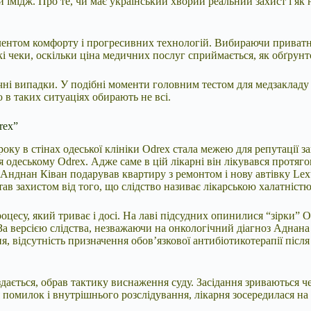
й імідж. Про те, чи має український хворий реальний захист і як 
лентом комфорту і прогресивних технологій. Вибираючи приватні 
і чеки, оскільки ціна медичних послуг сприймається, як обґрунт
і випадки. У подібні моменти головним тестом для медзакладу ст
 в таких ситуаціях обирають не всі.
rex”
ку в стінах одеської клініки Odrex стала межею для репутації за
одеському Odrex. Адже саме в цій лікарні він лікувався протягом
 Анднан Ківан подарував квартиру з ремонтом і нову автівку Lex
тав захистом від того, що слідство називає лікарською халатністю
су, який триває і досі. На лаві підсудних опинилися “зірки” Odre
 За версією слідства, незважаючи на онкологічний діагноз Аднан
, відсутність призначення обов’язкової антибіотикотерапії після 
дається, обрав тактику виснаження суду. Засідання зриваються че
омилок і внутрішнього розслідування, лікарня зосередилася на с