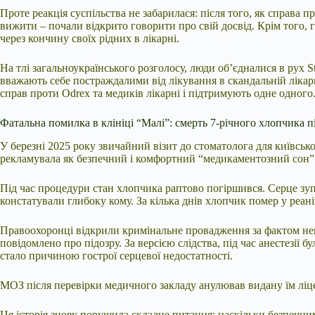
Проте реакція суспільства не забарилася: після того, як справа п
вижити – почали відкрито говорити про свій досвід. Крім того, 
через кончину своїх рідних в лікарні.
На тлі загальноукраїнського розголосу, люди об’єдналися в рух 
вважають себе постраждалими від лікування в скандальній лікарн
справ проти Odrex та медиків лікарні і підтримують одне одного
Фатальна помилка в клініці “Малі”: смерть 7-річного хлопчика пі
У березні 2025 року звичайний візит до стоматолога для київської
рекламувала як безпечний і комфортний “медикаментозний сон” 
Під час процедури стан хлопчика раптово погіршився. Серце зупи
констатували глибоку кому. За кілька днів хлопчик помер у реані
Правоохоронці відкрили кримінальне провадження за фактом нен
повідомлено про підозру. За версією слідства, під час анестезії 
стало причиною гострої серцевої недостатності.
МОЗ після перевірки медичного закладу анулював видану їм ліце
Ця історія знову порушила складне питання: наскільки безпечним