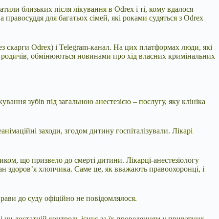
атили близьких після лікування в Odrex і ті, кому вдалося
 правосуддя для багатьох сімей, які роками судяться з Odrex
ез скарги Odrex) і Telegram-канал. На цих платформах люди, які
лих родичів, обмінюються новинами про хід власних кримінальних
кування зубів під загальною анестезією – послугу, яку клініка
німаційні заходи, згодом дитину госпіталізували. Лікарі
ом, що призвело до смерті дитини. Лікарці-анестезіологу
тан здоров’я хлопчика. Саме це, як вважають правоохоронці, і
рави до суду офіційно не повідомлялося.
 чи достатній контроль існує за їх проведенням у приватних