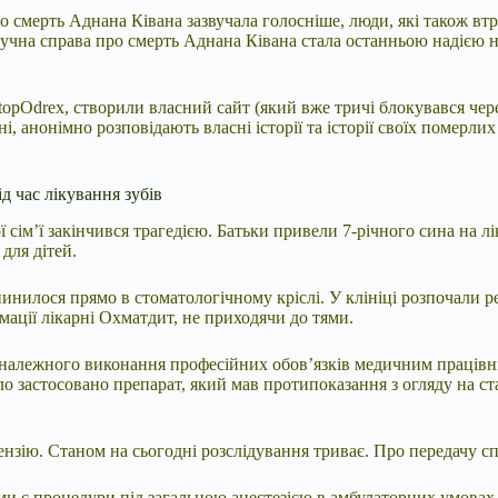
ро смерть Аднана Ківана зазвучала голосніше, люди, які також втр
гучна справа про смерть Аднана Ківана стала останньою надією на
StopOdrex, створили власний сайт (який вже тричі блокувався чер
і, анонімно розповідають власні історії та історії своїх помер
.
д час лікування зубів
 сім’ї закінчився трагедією. Батьки привели 7-річного сина на лі
для дітей.
нилося прямо в стоматологічному кріслі. У клініці розпочали реа
мації лікарні Охматдит, не приходячи до тями.
алежного виконання професійних обов’язків медичним працівник
було застосовано препарат, який мав протипоказання з огляду на с
нзію. Станом на сьогодні розслідування триває. Про передачу сп
и є процедури під загальною анестезією в амбулаторних умовах і