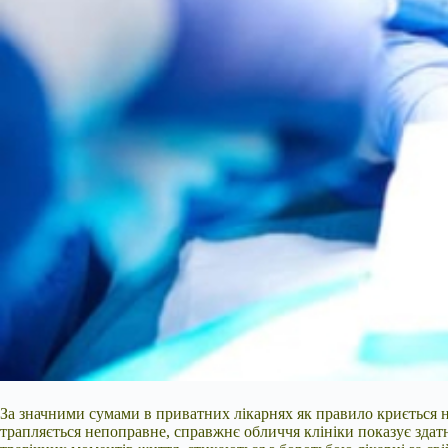
За значними сумами в приватних лікарнях як правило криється не 
трапляється непоправне, справжнє обличчя клініки показує здатн