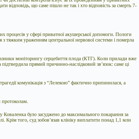
ти відповідь, що саме пішло не так і хто відповість за смерть 7-
ших процесів у сфері приватної акушерської допомоги. Пологи
лася з тяжким ураженням центральної нервової системи і померла
казники моніторингу серцебиття плода (КТГ). Коли прилади вже
а підтвердила прямий причинно-наслідковий зв’язок: саме ці
 трагедії комунікація з “Лелекою” фактично припинилася, а
и протоколам.
у Коваленка було засуджено до максимального покарання за
. Крім того, суд зобов’язав клініку виплатити понад 1,1 млн