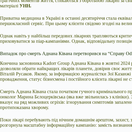
трагічних моментів життя, стикаються з боротьбою лікарні за сві
матеріалі
УНН.
Приватна медицина в Україні в останні десятиріччя стала еквіва
першокласний сервіс. При цьому клієнти свідомо згодні на велик
Однак навіть у найбільш передових лікарнях трапляються критичн
приховуватися за піар-кампаніями. Однак, відповідальну позицію
Випадок про смерть Аднана Ківана перетворився на “Справу Od
Кончина засновника Kadorr Group Аднана Ківана в жовтні 2024 ро
дозволяли обрати найкращих лікарів планети, довірив своє життя 
Віталій Русаков. Якому, за інформацією журналістки Зої Казанжі
провадження, статус бізнесмена і постійного клієнта лікарні не с
Смерть Аднана Ківана стала початком гучного кримінального проце
онколог Марина Бєлоцерківська (яка вже звільнилась з клініки).
вказує на ряд можливих огріхів: ігнорування симптомів запалення
протипоказана хворому.
Поки лікарі перебувають під нічним домашнім арештом, захист, з
розгорнула масштабну інформаційну кампанію: замість визнання п