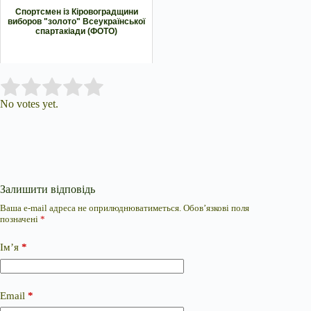
Спортсмен із Кіровоградщини
виборов "золото" Всеукраїнської
спартакіади (ФОТО)
Submit Rating
Rate this item:
No votes yet.
Залишити відповідь
Ваша e-mail адреса не оприлюднюватиметься.
Обов’язкові поля
позначені
*
Ім’я
*
Email
*