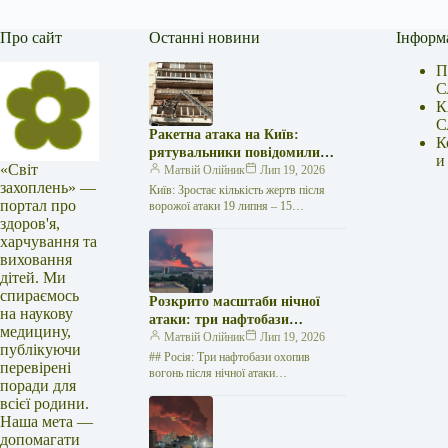
Про сайт
Останні новини
Інформ
П
С
К
С
Ракетна атака на Київ:
К
рятувальники повідомили
и
«Світ
про 15 поранених
Матвій Олійник
Лип 19, 2026
захоплень» —
Київ: Зростає кількість жертв після
портал про
ворожої атаки 19 липня – 15
здоров'я,
поранених Унаслідок нещодавньої
російської агресії, що сталася у
харчування та
столиці…
виховання
дітей. Ми
спираємось
Розкрито масштаби нічної
на наукову
атаки: три нафтобази
медицину,
палають у Ставрополі –
Матвій Олійник
Лип 19, 2026
публікуючи
OSINT-аналіз
## Росія: Три нафтобази охопив
перевірені
вогонь після нічної атаки
поради для
безпілотників на Related posts:Брифінг
всієї родини.
головної державної санітарної лікарки
Наша мета —
області Надії Оперчук…
допомагати