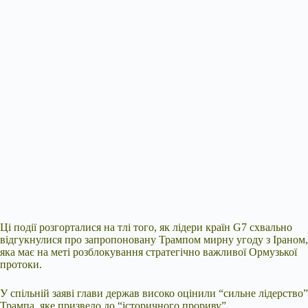
Ці події розгорталися на тлі того, як лідери країн G7 схвально
відгукнулися про запропоновану Трампом мирну угоду з Іраном,
яка має на меті розблокування стратегічно важливої Ормузької
протоки.
У спільній заяві глави держав високо оцінили “сильне лідерство”
Трампа, яке призвело до “історичного прориву”.