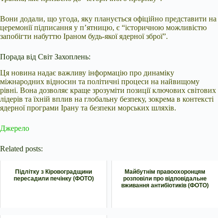
Вони додали, що угода, яку планується офіційно представити на
церемонії підписання у п’ятницю, є “історичною можливістю
запобігти набуттю Іраном будь-якої ядерної зброї”.
Порада від Світ Захоплень:
Ця новина надає важливу інформацію про динаміку
міжнародних відносин та політичні процеси на найвищому
рівні. Вона дозволяє краще зрозуміти позиції ключових світових
лідерів та їхній вплив на глобальну безпеку, зокрема в контексті
ядерної програми Ірану та безпеки морських шляхів.
Джерело
Related posts:
Підлітку з Кіровоградщини
Майбутнім правоохоронцям
пересадили печінку (ФОТО)
розповіли про відповідальне
вживання антибіотиків (ФОТО)