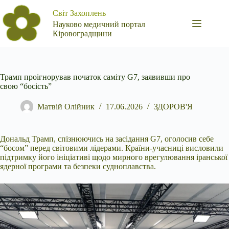
Перейти
Світ Захоплень
до
вмісту
Науково медичний портал
Кіровоградщини
Трамп проігнорував початок саміту G7, заявивши про
свою “босість”
Матвій Олійник
17.06.2026
ЗДОРОВ'Я
Дональд Трамп, спізнюючись на засідання G7, оголосив себе
“босом” перед світовими лідерами. Країни-учасниці висловили
підтримку його ініціативі щодо мирного врегулювання
іранської
ядерної програми та безпеки судноплавства.