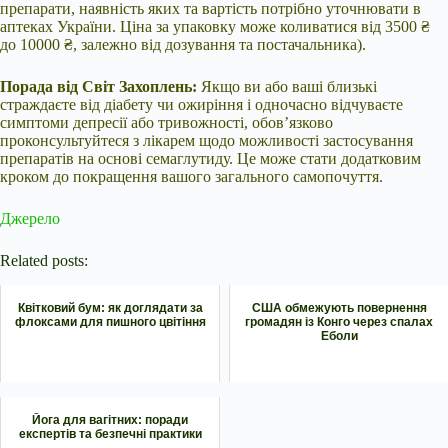
препарати, наявність яких та вартість потрібно уточнювати в
аптеках України. Ціна за упаковку може коливатися від 3500 ₴
до 10000 ₴, залежно від дозування та постачальника).
Порада від Світ Захоплень:
Якщо ви або ваші близькі
страждаєте від діабету чи ожиріння і одночасно відчуваєте
симптоми депресії або тривожності, обов’язково
проконсультуйтеся з лікарем щодо можливості застосування
препаратів на основі семаглутиду. Це може стати додатковим
кроком до покращення вашого загального самопочуття.
Джерело
Related posts:
Квітковий бум: як доглядати за
США обмежують повернення
флоксами для пишного цвітіння
громадян із Конго через спалах
Еболи
Йога для вагітних: поради
експертів та безпечні практики