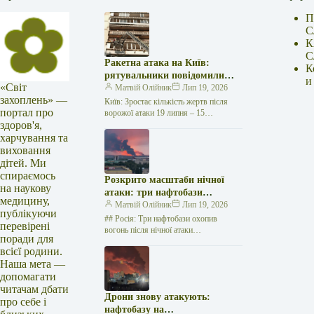
П
С
К
С
Ракетна атака на Київ:
К
рятувальники повідомили
и
«Світ
про 15 поранених
Матвій Олійник
Лип 19, 2026
захоплень» —
Київ: Зростає кількість жертв після
портал про
ворожої атаки 19 липня – 15
здоров'я,
поранених Унаслідок нещодавньої
російської агресії, що сталася у
харчування та
столиці…
виховання
дітей. Ми
спираємось
Розкрито масштаби нічної
на наукову
атаки: три нафтобази
медицину,
палають у Ставрополі –
Матвій Олійник
Лип 19, 2026
публікуючи
OSINT-аналіз
## Росія: Три нафтобази охопив
перевірені
вогонь після нічної атаки
поради для
безпілотників на Related posts:Спалах
всієї родини.
Еболи набирав обертів: "Лікарі без
Наша мета —
кордонів" б'ють…
допомагати
читачам дбати
Дрони знову атакують:
про себе і
нафтобазу на