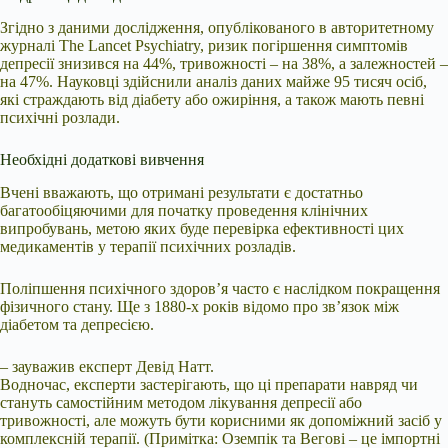
Згідно з даними дослідження, опублікованого в авторитетному
журналі The Lancet Psychiatry, ризик погіршення симптомів
депресії знизився на 44%, тривожності – на 38%, а залежностей –
на 47%. Науковці здійснили аналіз даних майже 95 тисяч осіб,
які страждають від діабету або ожиріння, а також мають певні
психічні розлади.
Необхідні додаткові вивчення
Вчені вважають, що отримані результати є достатньо
багатообіцяючими для початку проведення клінічних
випробувань, метою яких буде перевірка ефективності цих
медикаментів у терапії психічних розладів.
Поліпшення психічного здоров’я часто є наслідком покращення
фізичного стану. Ще з 1880-х років відомо про зв’язок між
діабетом та депресією.
– зауважив експерт Девід Натт.
Водночас, експерти застерігають, що ці препарати навряд чи
стануть самостійним методом лікування депресії або
тривожності, але можуть бути корисними як допоміжний засіб у
комплексній терапії. (Примітка: Оземпік та Вегові – це імпортні