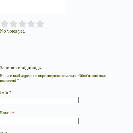
Submit Rating
Rate this item:
No votes yet.
Залишити відповідь
Ваша e-mail адреса не оприлюднюватиметься.
Обов’язкові поля
позначені
*
Ім’я
*
Email
*