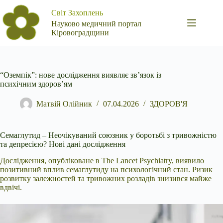
Перейти
Світ Захоплень
до
вмісту
Науково медичний портал
Кіровоградщини
“Оземпік”: нове дослідження виявляє зв’язок із
психічним здоров’ям
Матвій Олійник
07.04.2026
ЗДОРОВ'Я
Семаглутид – Неочікуваний союзник у боротьбі з тривожністю
та депресією? Нові дані дослідження
Дослідження, опубліковане в The Lancet Psychiatry, виявило
позитивний
вплив семаглутиду на психологічний стан. Ризик
розвитку залежностей та тривожних розладів знизився майже
вдвічі.