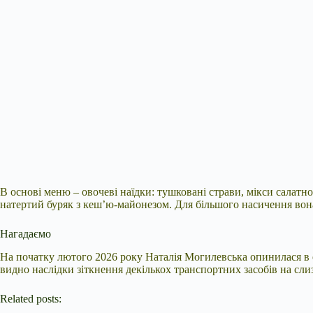
В основі меню – овочеві наїдки: тушковані страви, мікси салатн
натертий буряк з кеш’ю-майонезом. Для більшого насичення вона в
Нагадаємо
На початку лютого 2026 року Наталія Могилевська опинилася в еп
видно наслідки зіткнення декількох транспортних засобів на слиз
Related posts: