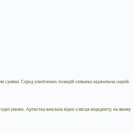
еві суміші. Серед улюблених позицій співачка відзначила сирий
одні умови. Артистка виклала відео з місця інциденту, на якому