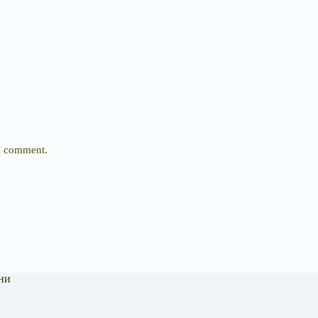
 I comment.
ни