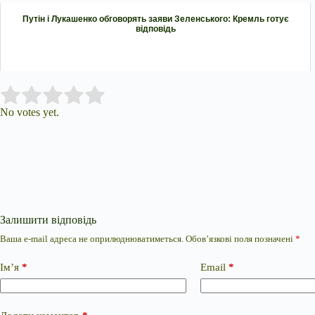
Путін і Лукашенко обговорять заяви Зеленського: Кремль готує
відповідь
Submit Rating
Rate this item:
No votes yet.
Залишити відповідь
Ваша e-mail адреса не оприлюднюватиметься.
Обов’язкові поля позначені
*
Ім’я
*
Email
*