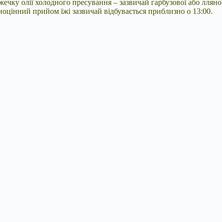
жечку олії холодного пресування – зазвичай гарбузової або лляно
оцінний прийом їжі зазвичай відбувається приблизно о 13:00.