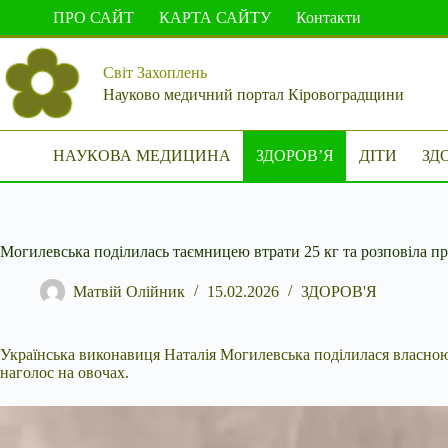
Перейти
ПРО САЙТ
КАРТА САЙТУ
Контакти
до
вмісту
Світ Захоплень
Науково медичний портал Кіровоградщини
НАУКОВА МЕДИЦИНА
ЗДОРОВ’Я
ДІТИ
ЗД
Могилевська поділилась таємницею втрати 25 кг та розповіла пр
Матвій Олійник
15.02.2026
ЗДОРОВ'Я
Українська виконавиця Наталія Могилевська поділилася власною
наголос на овочах.