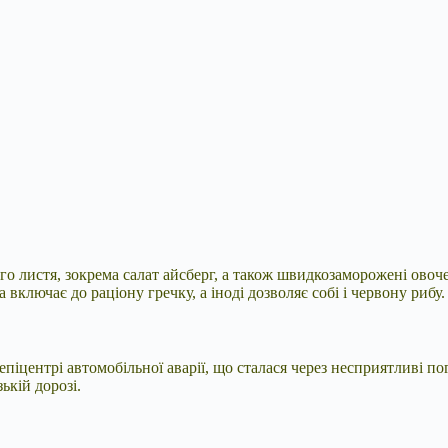
ого листя, зокрема салат айсберг, а також швидкозаморожені овоч
ключає до раціону гречку, а іноді дозволяє собі і червону рибу.
іцентрі автомобільної аварії, що сталася через несприятливі пог
ькій дорозі.