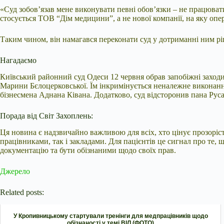
«Суд зобов’язав мене виконувати певні обов’язки – не працюват
стосується ТОВ “Дім медицини”, а не нової компанії, на яку опе
Таким чином, він намагався переконати суд у дотриманні ним р
Нагадаємо
Київський районний суд Одеси 12 червня обрав запобіжні заходи 
Марини Бєлоцерковської. Їм інкримінується неналежне виконанн
бізнесмена Аднана Ківана. Додатково, суд відсторонив пана Рус
Порада від Світ Захоплень:
Ця новина є надзвичайно важливою для всіх, хто цінує прозоріст
працівниками, так і закладами. Для пацієнтів це сигнал про т
документацію та бути обізнаними щодо своїх прав.
Джерело
Related posts:
У Кропивницькому стартували тренінги для медпрацівників щодо
обізнаності у темі ВІЛ (ФОТО)