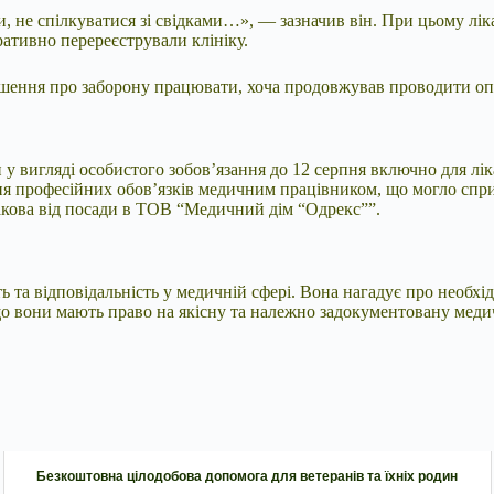
и, не спілкуватися зі свідками…», — зазначив він. При цьому л
ративно перереєстрували клініку.
ішення про заборону працювати, хоча продовжував проводити опе
у вигляді особистого зобов’язання до 12 серпня включно для ліка
я професійних обов’язків медичним працівником, що могло сприч
акова від посади в ТОВ “Медичний дім “Одрекс””.
ь та відповідальність у медичній сфері. Вона нагадує про необх
е, що вони мають право на якісну та належно задокументовану м
Безкоштовна цілодобова допомога для ветеранів та їхніх родин