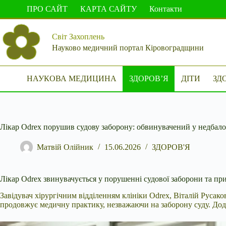
Перейти
ПРО САЙТ
КАРТА САЙТУ
Контакти
до
вмісту
Світ Захоплень
Науково медичний портал Кіровоградщини
НАУКОВА МЕДИЦИНА
ЗДОРОВ’Я
ДІТИ
ЗД
Лікар Odrex порушив судову заборону: обвинувачений у недбало
Матвій Олійник
15.06.2026
ЗДОРОВ'Я
Лікар Odrex звинувачується у порушенні судової заборони та п
Завідувач хірургічним відділенням клініки Odrex, Віталій Русако
продовжує медичну практику, незважаючи на заборону суду. Дода