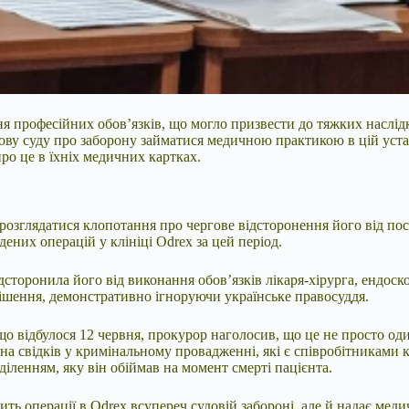
професійних обов’язків, що могло призвести до тяжких наслідків
ву суду про заборону займатися медичною практикою в цій устано
ро це в їхніх медичних картках.
о розглядатися клопотання про чергове відсторонення його від по
дених операцій у клініці Odrex за цей період.
дсторонила його від виконання обов’язків лікаря-хірурга, ендоско
ішення, демонстративно ігноруючи українське правосуддя.
 що відбулося 12 червня, прокурор наголосив, що це не просто 
а свідків у кримінальному провадженні, які є співробітниками 
дділенням, яку він обіймав на момент смерті пацієнта.
ть операції в Odrex всупереч судовій забороні, але й надає мед