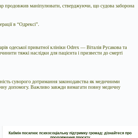
ікар продовжив маніпулювати, стверджуючи, що судова заборона
рації в “Одрексі”.
рів одеської приватної клініки Odrex — Віталія Русакова та
инити тяжкі наслідки для пацієнта і призвести до смерті
ідність суворого дотримання законодавства як медичними
едичну допомогу. Важливо завжди вимагати повну медичну
Кабмін посилює психосоціальну підтримку громад: дізнайтеся про
продовження проєкту