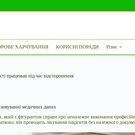
ОРОВЕ ХАРЧУВАННЯ
КОРИСНІ ПОРАДИ
Різне
сті працював під час відсторонення
риховуванні медичних даних
в, який є
фігурантом справи про неналежне виконання професійни
тково, він проводить лікування пацієнтів без належного докуме