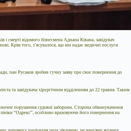
 і смерті відомого бізнесмена Аднана Ківана, завідувач
ві. Крім того, з’ясувалося, що він надає медичні послуги
сади, пан Русаков зробив гучну заяву про своє повернення до
піста та завідувача хірургічним відділенням до 22 травня. Таким
одиничне порушення судової заборони. Сторона обвинувачення
клініки “Одрекс”, особливо враховуючи його повернення на
ичну допомогу пацієнтам поза лікарнею, не вносячи жодних