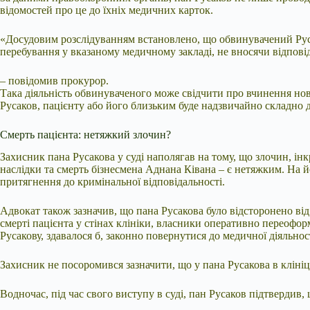
відомостей про це до їхніх медичних карток.
«Досудовим розслідуванням встановлено, що обвинувачений Ру
перебування у вказаному медичному закладі, не вносячи відповід
– повідомив прокурор.
Така діяльність обвинуваченого може свідчити про вчинення нов
Русаков, пацієнту або його близьким буде надзвичайно складно д
Смерть пацієнта: нетяжкий злочин?
Захисник пана Русакова у суді наполягав на тому, що злочин, 
наслідки та смерть бізнесмена Аднана Ківана – є нетяжким. На 
притягнення до кримінальної відповідальності.
Адвокат також зазначив, що пана Русакова було відсторонено ві
смерті пацієнта у стінах клініки, власники оперативно переоф
Русакову, здавалося б, законно повернутися до медичної діяльност
Захисник не посоромився зазначити, що у пана Русакова в клініц
Водночас, під час свого виступу в суді, пан Русаков підтвердив,