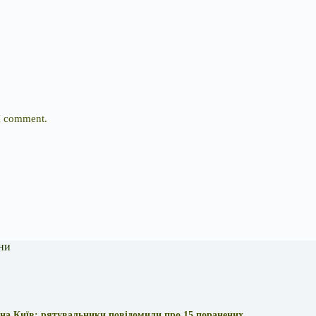
 I comment.
ни
 на Київ: рятувальники повідомили про 15 поранених