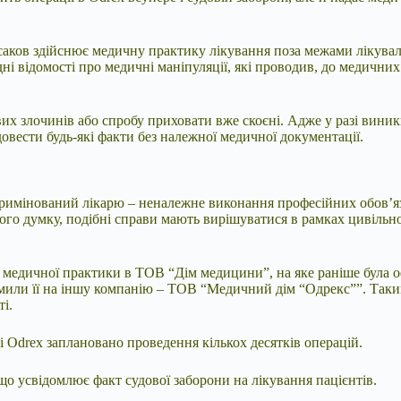
саков здійснює медичну практику лікування поза межами лікув
ні відомості про медичні маніпуляції, які проводив, до медични
их злочинів або спробу приховати вже скоєні. Адже у разі виник
овести будь-які факти без належної медичної документації.
інкримінований лікарю – неналежне виконання професійних обов’
його думку, подібні справи мають вирішуватися в рамках цивільн
д медичної практики в ТОВ “Дім медицини”, на яке раніше була о
ормили її на іншу компанію – ТОВ “Медичний дім “Одрекс””. Так
і.
і Odrex заплановано проведення кількох десятків операцій.
 що усвідомлює факт судової заборони на лікування пацієнтів.