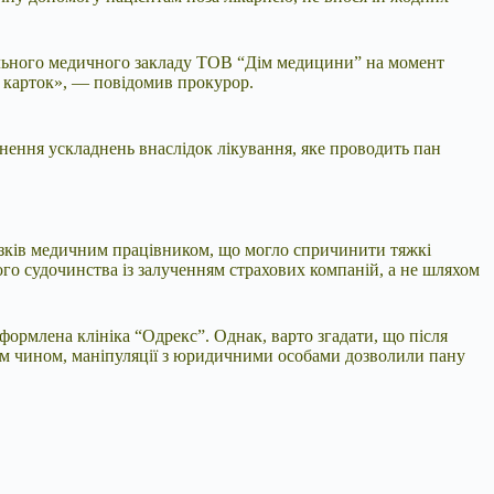
ального медичного закладу ТОВ “Дім медицини” на момент
х карток», — повідомив прокурор.
нення ускладнень внаслідок лікування, яке проводить пан
язків медичним працівником, що могло спричинити тяжкі
ого судочинства із залученням страхових компаній, а не шляхом
формлена клініка “Одрекс”. Однак, варто згадати, що після
им чином, маніпуляції з юридичними особами дозволили пану