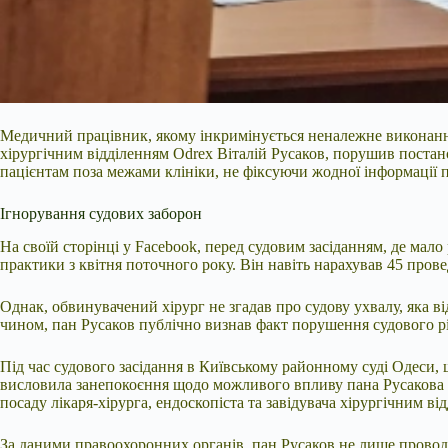
Медичний працівник, якому інкримінується неналежне виконання 
хірургічним відділенням Odrex Віталій Русаков, порушив постано
пацієнтам поза межами клініки, не фіксуючи жодної інформації п
Ігнорування судових заборон
На своїй сторінці у Facebook, перед судовим засіданням, де мал
практики з квітня поточного року. Він навіть нарахував 45 прове
Однак, обвинувачений хірург не згадав про судову ухвалу, яка ві
чином, пан Русаков публічно визнав факт порушення судового р
Під час судового засідання в Київському районному суді Одеси,
висловила занепокоєння щодо можливого впливу пана Русакова н
посаду лікаря-хірурга, ендоскопіста та завідувача хірургічним ві
За даними правоохоронних органів, пан Русаков не лише проводи