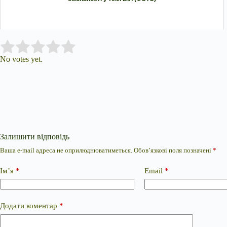
Submit Rating
Rate this item:
No votes yet.
Залишити відповідь
Ваша e-mail адреса не оприлюднюватиметься.
Обов’язкові поля позначені
*
Ім’я
*
Email
*
Додати коментар
*