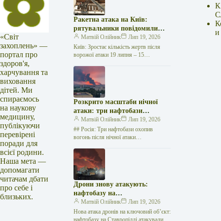
К
С
Ракетна атака на Київ:
К
рятувальники повідомили
и
«Світ
про 15 поранених
Матвій Олійник
Лип 19, 2026
захоплень» —
Київ: Зростає кількість жертв після
портал про
ворожої атаки 19 липня – 15
здоров'я,
поранених Унаслідок нещодавньої
російської агресії, що сталася у
харчування та
столиці…
виховання
дітей. Ми
спираємось
Розкрито масштаби нічної
на наукову
атаки: три нафтобази
медицину,
палають у Ставрополі –
Матвій Олійник
Лип 19, 2026
публікуючи
OSINT-аналіз
## Росія: Три нафтобази охопив
перевірені
вогонь після нічної атаки
поради для
безпілотників на Related
всієї родини.
posts:Кіровоградщина: COVID-19
Наша мета —
залишається одним із викликів
сьогодення (ФОТО)В…
допомагати
читачам дбати
Дрони знову атакують:
про себе і
нафтобазу на
близьких.
Ставропольщині вражено
Матвій Олійник
Лип 19, 2026
втретє за два тижні
Нова атака дронів на ключовий об’єкт:
нафтобазу на Ставропіллі атакували