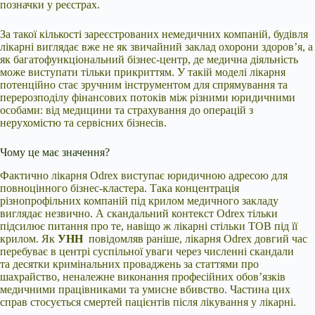
позначки у реєстрах.
За такої кількості зареєстрованих немедичних компаній, будівля
лікарні виглядає вже не як звичайний заклад охорони здоров’я, а
як багатофункціональний бізнес-центр, де медична діяльність
може виступати тільки прикриттям. У такій моделі лікарня
потенційно стає зручним інструментом для спрямування та
перерозподілу фінансових потоків між різними юридичними
особами: від медицини та страхування до операцій з
нерухомістю та сервісних бізнесів.
Чому це має значення?
Фактично лікарня Odrex виступає юридичною адресою для
повноцінного бізнес-кластера. Така концентрація
різнопрофільних компаній під крилом медичного закладу
виглядає незвично. А скандальний контекст Odrex тільки
підсилює питання про те, навіщо ж лікарні стільки ТОВ під її
крилом. Як
УНН
повідомляв раніше, лікарня Odrex довгий час
перебуває в центрі суспільної уваги через численні скандали
та десятки кримінальних проваджень за статтями про
шахрайство, неналежне виконання професійних обов’язків
медичними працівниками та умисне вбивство. Частина цих
справ стосується смертей пацієнтів після лікування у лікарні.