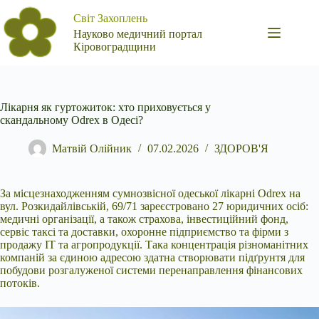
Перейти
Світ Захоплень
до
вмісту
Науково медичний портал
Кіровоградщини
Лікарня як гуртожиток: хто приховується у
скандальному Odrex в Одесі?
Матвій Олійник
07.02.2026
ЗДОРОВ'Я
За місцезнаходженням сумнозвісної одеської лікарні Odrex на
вул. Розкидайлівській, 69/71 зареєстровано 27 юридичних осіб:
медичні організації, а також страхова,
інвестиційний фонд,
сервіс таксі та доставки, охоронне підприємство та фірми з
продажу IT та агропродукції. Така концентрація різноманітних
компаній за єдиною адресою здатна створювати підґрунтя для
побудови розгалуженої системи перенаправлення фінансових
потоків.