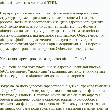
лікарні, читайте в матеріалі
УНН.
Під прикриттям лікарні Odrex сформувалася широка бізнес-
структура, де медицина виступає лише одним із напрямків
роботи. Частина зареєстрованих за цією адресою юридичних
осіб прямо пов’язана з лікуванням пацієнтів – це фірми з
ліцензіями на загальну медичну практику, стоматологію та
освітню діяльність, які працюють під маркою Odrex і через які
лікарня офіційно надає медичні послуги та взаємодіє з
контролюючими органами. Однак медичними ТОВ перелік
фірм, зареєстрованих за адресою Odrex, не вичерпується.
Хто та що зареєстровано за адресою лікарні Odrex?
Дані YouControl показують, що за адресою Розкидайлівська,
69/71 юридично “прописані” і компанії, діяльність яких не має
безпосереднього відношення до охорони здоров’я.
Зокрема, за цією адресою зареєстроване ТДВ “Страхова компанія
“Одрекс”, головним видом діяльності якої виступає фінансова та
страхова діяльність. Страхова компанія має спільну адресу і
бренд із лікарнею, однак є окремою юридичною особою з
особистими фінансовими потоками. У такому контексті виникає
питання, яку саме роль вона відіграє у взаємодії з пацієнтами та