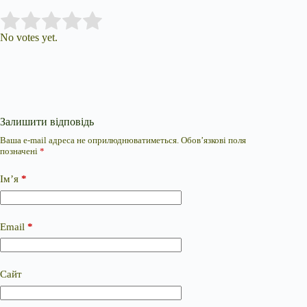
Submit Rating
Rate this item:
No votes yet.
Залишити відповідь
Ваша e-mail адреса не оприлюднюватиметься.
Обов’язкові поля
позначені
*
Ім’я
*
Email
*
Сайт