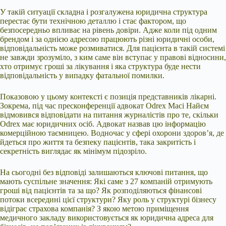
У такій ситуації складна і розгалужена юридична структура
перестає бути технічною деталлю і стає фактором, що
безпосередньо впливає на рівень довіри. Адже коли під одним
брендом і за однією адресою працюють різні юридичні особи,
відповідальність може розмиватися. Для пацієнта в такій системі
не завжди зрозуміло, з ким саме він вступає у правові відносини,
хто отримує гроші за лікування і яка структура буде нести
відповідальність у випадку фатальної помилки.
Показовою у цьому контексті є позиція представників лікарні.
Зокрема, під час пресконференції адвокат Odrex Масі Найєм
відмовився відповідати на питання журналістів про те, скільки
Odrex має юридичних осіб. Адвокат назвав цю інформацію
комерційною таємницею. Водночас у сфері охорони здоров’я, де
йдеться про життя та безпеку пацієнтів, така закритість і
секретність виглядає як мінімум підозріло.
На сьогодні без відповіді залишаються ключові питання, що
мають суспільне значення: Які саме з 27 компаній отримують
гроші від пацієнтів та за що? Як розподіляються фінансові
потоки всередині цієї структури? Яку роль у структурі бізнесу
відіграє страхова компанія? З якою метою приміщення
медичного закладу використовується як юридична адреса для