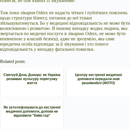
бізнесів, не пов’язаних із лікуванням?
Тож поки лікарня Odrex не надасть чітких і публічних пояснень
щодо структури бізнесу, питання до неї тільки
збільшуватимуться. Бо у медицині відповідальність не може бути
колективною і розмитою. В іншому випадку жодна людина, яка
звертається по медичні послуги в лікарню Odrex, не може бути
впевненою у власній безпеці, адже не зрозуміло, яка саме
юридична особа відповідає за її лікування і хто понесе
відповідальність у випадку фатальної помилки.
Related posts:
Святкуй День Донора: як Україна
Центру екстреної медичної
розвиває культуру порятунку
допомоги передали нові
життя
реанімобілі (ФОТО)
Як зателефонувати до екстреної
медичної допомоги, допоки не
відновили "Київстар"