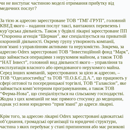
чи не виступає частиною моделі отримання прибутку від
медичних послуг?
За тією ж адресою зареєстроване ТОВ “ТМГ-ГРУП”, головний
КВЕД якого – надання послуг таксі, вантажних перевезень і
кур’єрська діяльність. Також у будівлі лікарні зареєстроване ПП
“Охоронна агенція “Шерман”, яке спеціалізується на приватній
охоронній діяльності. Окрему групу утворюють компанії,
пов’язані з управлінням активами та нерухомістю. Зокрема, за
адресою Odrex зареєстровані ТОВ “Інвестиційний фонд “Марк”,
що займається операціями з нерухомим майном, а також ТОВ
“НАТ Інвест”, головний вид діяльності якого – управління та
експлуатація власного або орендованого нерухомого майна.
Серед інших компаній, зареєстрованих за цією ж адресою, –
ТОВ “Одесапостачбуд” та ТОВ “П.О.Б.Є.Д.А.”, що працюють у
сфері оптової та посередницької торгівлі, ТОВ “Галаксіон”, яке
займається комп’ютерним програмуванням, а також ТОВ
“Ферма-Нова”, що спеціалізується на сільському господарстві.
Жодна з цих компаній не має прямого стосунку до медицини,
однак усі вони юридично “прив’язані” до адреси лікарні.
Крім того, за адресою лікарні Odrex зареєстровані адвокатські
об’єднання, громадські організації та юридичні структури,
частина з яких перебуває у стані припинення або має ризикові