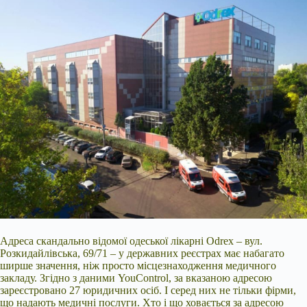
Адреса скандально відомої одеської лікарні Odrex – вул.
Розкидайлівська, 69/71 – у державних реєстрах має набагато
ширше значення, ніж просто місцезнаходження медичного
закладу. Згідно з даними YouControl, за вказаною адресою
зареєстровано 27 юридичних осіб. І серед них не тільки фірми,
що надають медичні послуги. Хто і що ховається за адресою