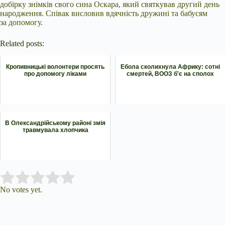
добірку знімків свого сина Оскара, який святкував другий день
народження. Співак висловив вдячність дружині та бабусям
за допомогу.
Related posts:
Кропивницькі волонтери просять
Ебола сколихнула Африку: сотні
про допомогу ліками
смертей, ВООЗ б'є на сполох
В Олександрійському районі змія
травмувала хлопчика
Submit Rating
Rate this item:
No votes yet.