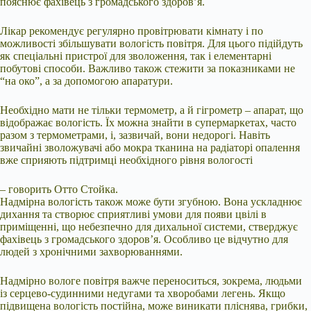
пояснює фахівець з громадського здоров’я.
Лікар рекомендує регулярно провітрювати кімнату і по
можливості збільшувати вологість повітря. Для цього підійдуть
як спеціальні пристрої для зволоження, так і елементарні
побутові способи. Важливо також стежити за показниками не
“на око”, а за допомогою апаратури.
Необхідно мати не тільки термометр, а й гігрометр – апарат, що
відображає вологість. Їх можна знайти в супермаркетах, часто
разом з термометрами, і, зазвичай, вони недорогі. Навіть
звичайні зволожувачі або мокра тканина на радіаторі опалення
вже сприяють підтримці необхідного рівня вологості
– говорить Отто Стойка.
Надмірна вологість також може бути згубною. Вона ускладнює
дихання та створює сприятливі умови для появи цвілі в
приміщенні, що небезпечно для дихальної системи, стверджує
фахівець з громадського здоров’я. Особливо це відчутно для
людей з хронічними захворюваннями.
Надмірно вологе повітря важче переноситься, зокрема, людьми
із серцево-судинними недугами та хворобами легень. Якщо
підвищена вологість постійна, може виникати пліснява, грибки,