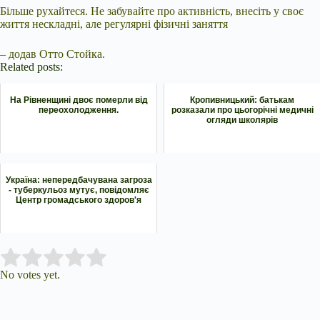
Більше рухайтеся. Не забувайте про активність, внесіть у своє
життя нескладні, але регулярні фізичні заняття
– додав Отто Стойка.
Related posts:
На Рівненщині двоє померли від
Кропивницький: батькам
переохолодження.
розказали про цьогорічні медичні
огляди школярів
Україна: непередбачувана загроза
- туберкульоз мутує, повідомляє
Центр громадського здоров'я
Submit Rating
Rate this item:
No votes yet.