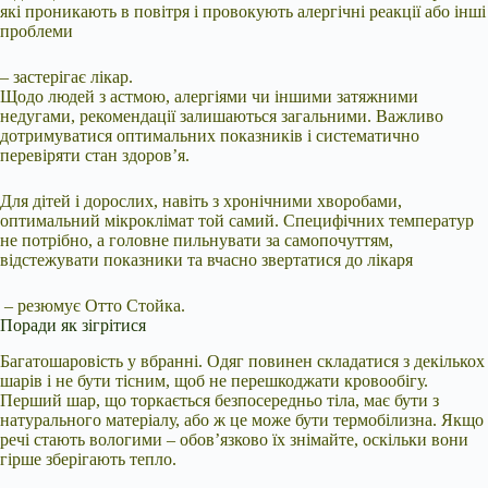
які проникають в повітря і провокують алергічні реакції або інші
проблеми
– застерігає лікар.
Щодо людей з астмою, алергіями чи іншими затяжними
недугами, рекомендації залишаються загальними. Важливо
дотримуватися оптимальних показників і систематично
перевіряти стан здоров’я.
Для дітей і дорослих, навіть з хронічними хворобами,
оптимальний мікроклімат той самий. Специфічних температур
не потрібно, а головне пильнувати за самопочуттям,
відстежувати показники та вчасно звертатися до лікаря
– резюмує Отто Стойка.
Поради як зігрітися
Багатошаровість у вбранні. Одяг повинен складатися з декількох
шарів і не бути тісним, щоб не перешкоджати кровообігу.
Перший шар, що торкається безпосередньо тіла, має бути з
натурального матеріалу, або ж це може бути термобілизна. Якщо
речі стають вологими – обов’язково їх знімайте, оскільки вони
гірше зберігають тепло.