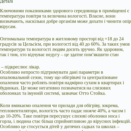
Деталі
Ключовими показниками здорового середовища в приміщенні є
температура повітря та величина вологості. Власне, вони
визначають, наскільки добре організм може дихати і чинити опір
вірусам.
Оптимальна температура в житловому просторі від +18 до 24
градусів за Цельсієм, при вологості від 40 до 60%. За таких умов
температури та вологості людям досить зручно. Як здоровим,
так і тим, хто відчуває недугу – це здатне пом’якшити стан
– підкреслює лікар.
Особливо непросто підтримувати дані параметри в
опалювальний сезон, тому що обігрівачі та централізоване
опалення часто роблять повітря надмірно сухим в квартирах і
будинках. Це може негативно позначатися на слизових
оболонках та імунній системі, зазначає Отто Стойка.
Коли вмикаємо опалення чи прилади для обігріву, зокрема,
тепловентилятори, вологість часто падає нижче 40%, а часом і
до 10-20%. Таке повітря пересушує слизові оболонки носа і
горла, і людина стає більш сприйнятливою до вірусних інфекцій.
Особливо це стосується дітей у дитячих садках та школах –