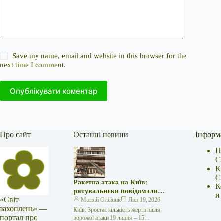
Save my name, email and website in this browser for the
next time I comment.
Опублікувати коментар
Про сайт
Останні новини
Інформ
П
С
К
С
Ракетна атака на Київ:
К
рятувальники повідомили
и
«Світ
про 15 поранених
Матвій Олійник
Лип 19, 2026
захоплень» —
Київ: Зростає кількість жертв після
портал про
ворожої атаки 19 липня – 15